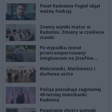
Poseł Radosław Fogiel objął
ważną funkcję
Znamy wyniki matur w
Radomiu. Zmiany w czołówce
stawki
Po wypadku został
przetransportowany
śmigłowcem na Józefów.
Historia mrozi krew w żyłach
Malczewski, Markiewicz i
duchowa uczta
Policja poszukuje zaginionej
49-letniej mieszkanki
Radomia
Powstanie chytry pomnik