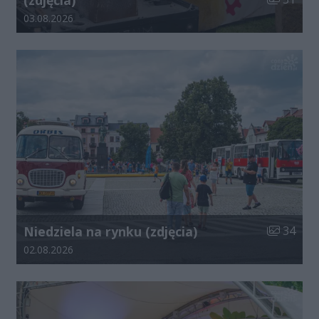
Data dodania galerii:
03.08.2026
Liczba zdj
Niedziela na rynku (zdjęcia)
34
Data dodania galerii:
02.08.2026