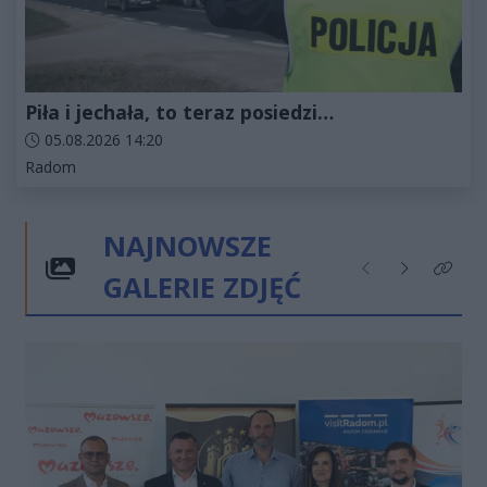
Piła i jechała, to teraz posiedzi…
Data dodania artykułu:
05.08.2026 14:20
Kategorie artykułu:
Radom
NAJNOWSZE
GALERIE ZDJĘĆ
Poprzednie
Następne
Kliknij