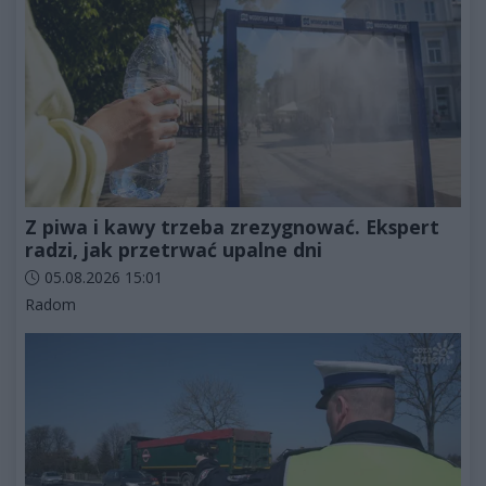
Z piwa i kawy trzeba zrezygnować. Ekspert
radzi, jak przetrwać upalne dni
Data dodania artykułu:
05.08.2026 15:01
Kategorie artykułu:
Radom