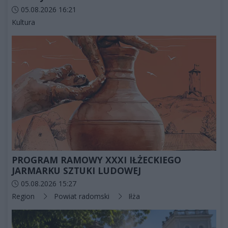
Data dodania artykułu:
05.08.2026 16:21
Kategorie artykułu:
Kultura
PROGRAM RAMOWY XXXI IŁŻECKIEGO
JARMARKU SZTUKI LUDOWEJ
Data dodania artykułu:
05.08.2026 15:27
Kategorie artykułu:
Region
Powiat radomski
Iłża