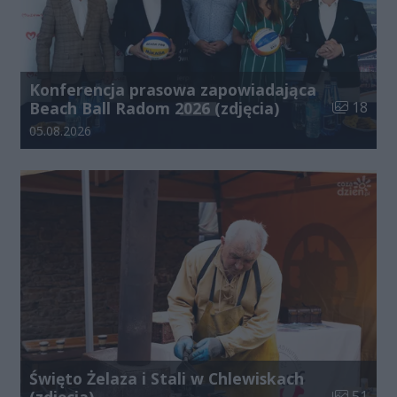
Konferencja prasowa zapowiadająca
Liczba zdj
Beach Ball Radom 2026 (zdjęcia)
18
Data dodania galerii:
05.08.2026
Święto Żelaza i Stali w Chlewiskach
Liczba zdj
(zdjęcia)
51