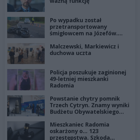
ważną funkcję
Po wypadku został
przetransportowany
śmigłowcem na Józefów.
Historia mrozi krew w żyłach
Malczewski, Markiewicz i
duchowa uczta
Policja poszukuje zaginionej
49-letniej mieszkanki
Radomia
Powstanie chytry pomnik
Trzech Cytryn. Znamy wyniki
Budżetu Obywatelskiego
2027
Mieszkaniec Radomia
oskarżony o... 123
przestępstwa. Szkoda