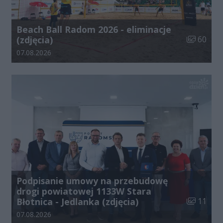
Beach Ball Radom 2026 - eliminacje
Liczba zdj
(zdjęcia)
60
Data dodania galerii:
07.08.2026
Podpisanie umowy na przebudowę
drogi powiatowej 1133W Stara
Liczba zdj
Błotnica - Jedlanka (zdjęcia)
11
Data dodania galerii:
07.08.2026