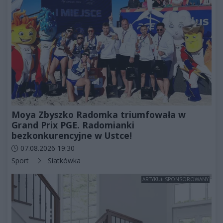
Moya Zbyszko Radomka triumfowała w
Grand Prix PGE. Radomianki
bezkonkurencyjne w Ustce!
Data dodania artykułu:
07.08.2026 19:30
Kategorie artykułu:
Sport
Siatkówka
ARTYKUŁ SPONSOROWANY