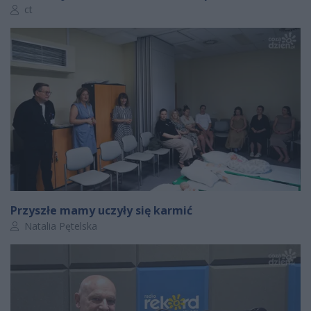
Autor artykułu:
ct
Przyszłe mamy uczyły się karmić
Autor artykułu:
Natalia Pętelska