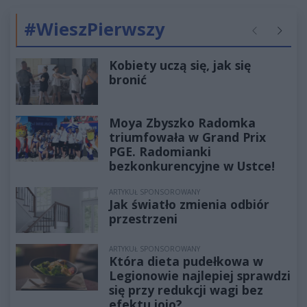
#WieszPierwszy
Poprzednie
Następ
Kobiety uczą się, jak się
bronić
Moya Zbyszko Radomka
triumfowała w Grand Prix
PGE. Radomianki
bezkonkurencyjne w Ustce!
ARTYKUŁ SPONSOROWANY
Jak światło zmienia odbiór
przestrzeni
ARTYKUŁ SPONSOROWANY
Która dieta pudełkowa w
Legionowie najlepiej sprawdzi
się przy redukcji wagi bez
efektu jojo?