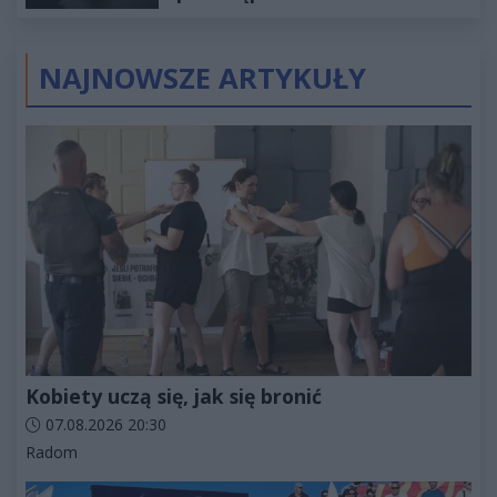
wyceniona na ponad milion
złotych
NAJNOWSZE ARTYKUŁY
Kobiety uczą się, jak się bronić
Data dodania artykułu:
07.08.2026 20:30
Kategorie artykułu:
Radom