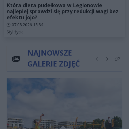
Która dieta pudełkowa w Legionowie
najlepiej sprawdzi się przy redukcji wagi bez
efektu jojo?
Data dodania artykułu:
07.08.2026 15:34
Kategorie artykułu:
Styl życia
NAJNOWSZE
GALERIE ZDJĘĆ
Poprzednie
Następne
Kliknij