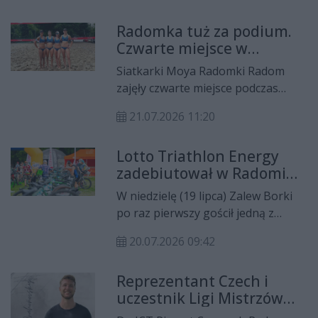
pod nazwą Moya Zbyszko Radomka
Radomka tuż za podium.
Radom, co jest efektem
Czwarte miejsce w
rozszerzenia współpracy z firmą
Klubowych Mistrzostwach
Zbyszko Company.
Siatkarki Moya Radomki Radom
Polski
zajęły czwarte miejsce podczas
pierwszych w historii Klubowych
21.07.2026 11:20
Mistrzostw Polski w Siatkówce
Plażowej. Turniej rozegrano we
Lotto Triathlon Energy
Wrześni, a o medale rywalizowało
zadebiutował w Radomiu.
dziewięć kobiecych i cztery męskie
Zawodnicy rywalizowali
zespoły z całego kraju.
W niedzielę (19 lipca) Zalew Borki
nad Zalewem Borki
po raz pierwszy gościł jedną z
największych imprez
20.07.2026 09:42
triathlonowych w Polsce - Lotto
Triathlon Energy. Zawodnicy
Reprezentant Czech i
rywalizowali na dwóch dystansach -
uczestnik Ligi Mistrzów
1/8 oraz 1/4 Ironmana.
dołącza do ICT Pierrot