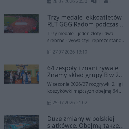
28.07.2026 20:30
1
1
zespole doszło tylko do trzech
zmian kadrowych, a cele są
Trzy medale lekkoatletów
znacznie wyższe niż przed rokiem.
RLT GGG Radom podczas
Nowy trener Michał Masny
mistrzostw Polski
otwarcie mówi o walce o fazę play-
Trzy medale - jeden złoty i dwa
seniorów w Białymstoku
off. Szkoleniowiec przez pierwsze
srebrne - wywalczyli reprezentanci
tygodnie będzie łączył pracę w
RLTL GGG Radom podczas
Radomiu z prowadzeniem
27.07.2026 13:10
seniorskich lekkoatletycznych
reprezentacji Słowacji podczas
mistrzostw Polski. Na podium
mistrzostw Europy.
64 zespoły i znani rywale.
krajowego czempionatu w
Znamy skład grupy B w 2.
Białymstoku stanęli Dawid
lidze
Krzemiński, Julia Adamczyk oraz
W sezonie 2026/27 rozgrywki 2. ligi
Adam Bajorski.
koszykówki mężczyzn obejmą 64
drużyny, które zostaną podzielone
25.07.2026 21:02
na cztery grupy po 16 zespołów.
Awans do 1. ligi wywalczą dwie
Duże zmiany w polskiej
najlepsze ekipy.
siatkówce. Obejmą także