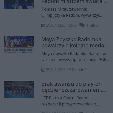
Radom mistrzem świata!
na boiskach Monta Beach Volley
Tomasz Mital ze złotem w
Club w Warszawie, wygrywając
Tomasz Mital, zawodnik
Baku
wszystkie spotkania w parze z
Olimpijczyka Radom, wywalczył
Aleksem Bialkevichem.
złoty medal mistrzostw świata do
29.07.2026 19:42
4
3
lat 17 w zapasach w stylu
klasycznym! W finale turnieju
Moya Zbyszko Radomka
rozgrywanego w Baku pokonał
powalczy o kolejne medale
reprezentanta Ukrainy Hliba
PGE Grand Prix PLS Kobiet.
Yevsieieva 3:2.
Moya Zbyszko Radomka Radom po
Radomski klub podał skład
raz kolejny wystąpi w turnieju PGE
na turniej
Grand Prix PLS Kobiet. Tegoroczna
29.07.2026 13:04
1
edycja odbędzie się w dniach 6-7
sierpnia, a radomski zespół
Brak awansu do play-off
ponownie będzie należał do grona
będzie rozczarowaniem.
faworytów. Po zdobyciu złotego
Czarni rozpoczęli
medalu w 2024 roku i brązowego
ICT Pierrot Czarni Radom
przygotowania
przed rokiem, celem jest powrót na
rozpoczęli przygotowania do
najwyższy stopień podium.
sezonu 2026/2027 Tauron 1. Ligi. W