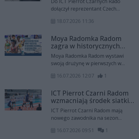
Do ICT Pierrot Czarnych Rado
Czarnych Radom
dołączył reprezentant Czech
Matouš Drahonovský, który jeszcze
18.07.2026 11:36
niedawno walczył w Lidze Mistrzów
i sięgnął po mistrzostwo Belgii.
Moya Radomka Radom
zagra w historycznych
Klubowych Mistrzostwach
Moya Radomka Radom wystawi
Polski w siatkówce
swoją drużynę w pierwszych w
plażowej
historii Klubowych Mistrzostwach
16.07.2026 12:07
1
Polski w siatkówce plażowej.
Turniej odbędzie się w dniach 18-19
ICT Pierrot Czarni Radom
lipca we Wrześni, a jego zwycięzcy
wzmacniają środek siatki.
wywalczą awans do europejskich
Ernest Kaciczak nowym
rozgrywek.
ICT Pierrot Czarni Radom mają
zawodnikiem
nowego zawodnika na sezon
2026/2027. Do pierwszoligowego
16.07.2026 09:51
1
zespołu dołączył Ernest Kaciczak,