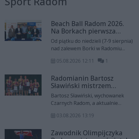
Sport Radom
Beach Ball Radom 2026.
Na Borkach pierwsza
edycja turnieju. "Chcemy
Od piątku do niedzieli (7-9 sierpnia)
stworzyć nową sportową
nad zalewem Borki w Radomiu
tradycję"
odbędzie się pierwsza edycja
05.08.2026 12:11
1
trzygwiazdkowego turnieju Beach
Ball Radom, będącego eliminacjami
Radomianin Bartosz
do mistrzostw Polski mężczyzn.
Sławiński mistrzem
Mazowsza w siatkówce
Bartosz Sławiński, wychowanek
plażowej
Czarnych Radom, a aktualnie
zawodnik Huragan Volley Club,
03.08.2026 13:19
sięgnął po tytuł mistrza Mazowsza
w siatkówce plażowej. Radomianin
Zawodnik Olimpijczyka
triumfował w turnieju rozegranym