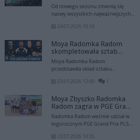
kluby z Radomia
Od nowego sezonu zmienią się
nazwy wszystkich najważniejszych
lig siatkarskich w Polsce. Obejmie
24.07.2026 10:16
to również dwa kluby z Radomia.
Moya Radomka i ICT Pierrot Czarni
Moya Radomka Radom
będą rywalizować w rozgrywkach o
skompletowała sztab
nowych nazwach.
szkoleniowy na nowy
Moya Radomka Radom
sezon
przedstawiła skład sztabu
szkoleniowego na sezon 2026/27.
23.07.2026 12:00
1
Zespół nadal prowadzić będą
trenerzy Piotr Filipowicz i
Moya Zbyszko Radomka
Bartłomiej Gajdek, a w ich pracy
Radom zagra w PGE Grand
pomagać będą znani już w klubie
Prix PLS. Celem jest
Jakub Szyszka i Michał Fijałkowski
Radomka Radom weźmie udział w
powtórzenie sukcesu
oraz dwie nowe osoby.
tegorocznym PGE Grand Prix PLS.
sprzed dwóch lat
W rozgrywkach rozgrywanych na
22.07.2026 10:35
piasku radomski zespół wystąpi