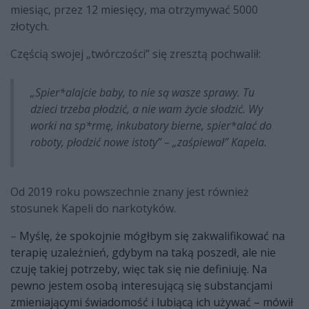
miesiąc, przez 12 miesięcy, ma otrzymywać 5000
złotych.
Częścią swojej „twórczości” się zresztą pochwalił:
„Spier*
alajcie baby, to nie są wasze sprawy. Tu
dzieci trzeba płodzić, a nie wam życie słodzić. Wy
worki na sp*
rmę, inkubatory bierne, spier*alać do
roboty, płodzić nowe istoty” – „zaśpiewał” Kapela.
Od 2019 roku powszechnie znany jest również
stosunek Kapeli do narkotyków.
–
Myślę, że spokojnie mógłbym się zakwalifikować na
terapię uzależnień, gdybym na taką poszedł, ale nie
czuję takiej potrzeby, więc tak się nie definiuję. Na
pewno jestem osobą interesującą się substancjami
zmieniającymi świadomość i lubiącą ich używać – mówił