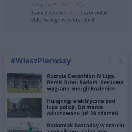
Cytuj
7
1
Zgłoś
Dramat! Koniecznie trzeba odwołać
Witkowskiego w referendum!
#WieszPierwszy
Poprzednie
Następ
Ruszyła Decathlon IV Liga.
Remis Broni Radom, derbowa
wygrana Energii Kozienice
Hulajnogi elektryczne pod
lupą policji. Od marca
odnotowano już 28 zdarzeń
Radomiak bezradny w starciu
z Górnikiem. Zabrzanie