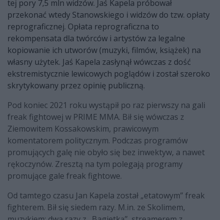
tej pory 7,5 mln widzów. Jaś Kapela próbował
przekonać wtedy Stanowskiego i widzów do tzw. opłaty
reprograficznej. Opłata reprograficzna to
rekompensata dla twórców i artystów za legalne
kopiowanie ich utworów (muzyki, filmów, książek) na
własny użytek. Jaś Kapela zasłynął wówczas z dość
ekstremistycznie lewicowych poglądów i został szeroko
skrytykowany przez opinię publiczną.
Pod koniec 2021 roku wystąpił po raz pierwszy na gali
freak fightowej w PRIME MMA. Bił się wówczas z
Ziemowitem Kossakowskim, prawicowym
komentatorem politycznym. Podczas programów
promujących galę nie obyło się bez inwektyw, a nawet
rękoczynów. Zresztą na tym polegają programy
promujące gale freak fightowe.
Od tamtego czasu Jan Kapela został „etatowym” freak
fighterem. Bił się siedem razy. M.in. ze Skolimem,
muzykiem; dwa razy z „Bagietką”, streamerem z