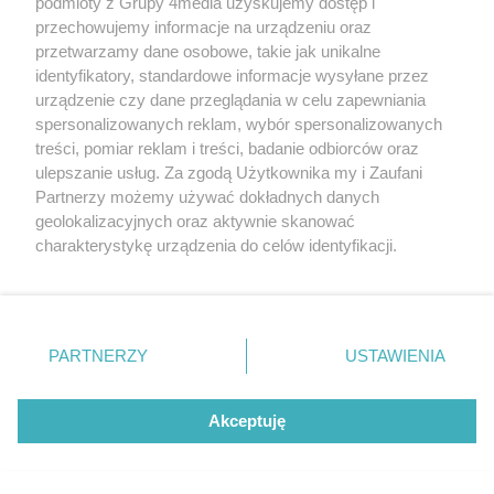
podmioty z Grupy 4media uzyskujemy dostęp i
ważną funkcję
przechowujemy informacje na urządzeniu oraz
przetwarzamy dane osobowe, takie jak unikalne
identyfikatory, standardowe informacje wysyłane przez
Po wypadku został
przetransportowany
urządzenie czy dane przeglądania w celu zapewniania
śmigłowcem na Józefów.
spersonalizowanych reklam, wybór spersonalizowanych
Historia mrozi krew w żyłach
treści, pomiar reklam i treści, badanie odbiorców oraz
Malczewski, Markiewicz i
ulepszanie usług. Za zgodą Użytkownika my i Zaufani
duchowa uczta
Partnerzy możemy używać dokładnych danych
geolokalizacyjnych oraz aktywnie skanować
charakterystykę urządzenia do celów identyfikacji.
Policja poszukuje zaginionej
Ponieważ cenimy Twoją prywatność, prosimy o zgodę na
49-letniej mieszkanki
korzystanie z tych technologii poprzez kliknięcie
Radomia
„Akceptuję”. Zgoda jest dobrowolna i zawsze możesz ją
zmienić/wycofać klikając przycisk ustawień prywatności
Powstanie chytry pomnik
PARTNERZY
USTAWIENIA
znajdujący się w lewym dolnym rogu strony
. Niektóre
Trzech Cytryn. Znamy wyniki
rodzaje przetwarzania danych nie wymagają zgody
Budżetu Obywatelskiego
użytkownika, ale masz prawo sprzeciwić się takiemu
Akceptuję
2027
przetwarzaniu. Preferencje będą miały zastosowania tylko
Mieszkaniec Radomia
na tej witrynie.
oskarżony o... 123