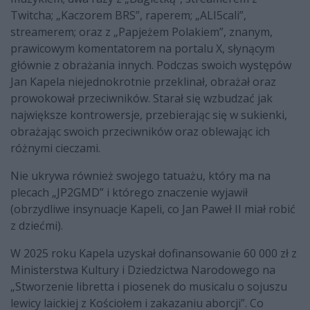
Twitcha; „Kaczorem BRS”, raperem; „ALI5cali”,
streamerem; oraz z „Papjeżem Polakiem”, znanym,
prawicowym komentatorem na portalu X, słynącym
głównie z obrażania innych. Podczas swoich występów
Jan Kapela niejednokrotnie przeklinał, obrażał oraz
prowokował przeciwników. Starał się wzbudzać jak
największe kontrowersje, przebierając się w sukienki,
obrażając swoich przeciwników oraz oblewając ich
różnymi cieczami.
Nie ukrywa również swojego tatuażu, który ma na
plecach „JP2GMD” i którego znaczenie wyjawił
(obrzydliwe insynuacje Kapeli, co Jan Paweł II miał robić
z dziećmi).
W 2025 roku Kapela uzyskał dofinansowanie 60 000 zł z
Ministerstwa Kultury i Dziedzictwa Narodowego na
„Stworzenie libretta i piosenek do musicalu o sojuszu
lewicy laickiej z Kościołem i zakazaniu aborcji”. Co