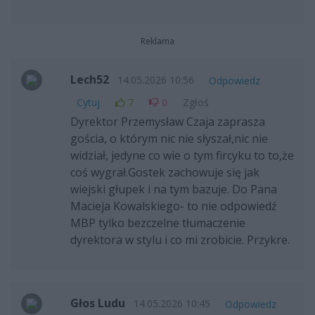
Reklama
Lech52
14.05.2026 10:56
Odpowiedz
Cytuj
7
0
Zgłoś
Dyrektor Przemysław Czaja zaprasza
gościa, o którym nic nie słyszał,nic nie
widział, jedyne co wie o tym fircyku to to,że
coś wygrał.Gostek zachowuje się jak
wiejski głupek i na tym bazuje. Do Pana
Macieja Kowalskiego- to nie odpowiedź
MBP tylko bezczelne tłumaczenie
dyrektora w stylu i co mi zrobicie. Przykre.
Głos Ludu
14.05.2026 10:45
Odpowiedz