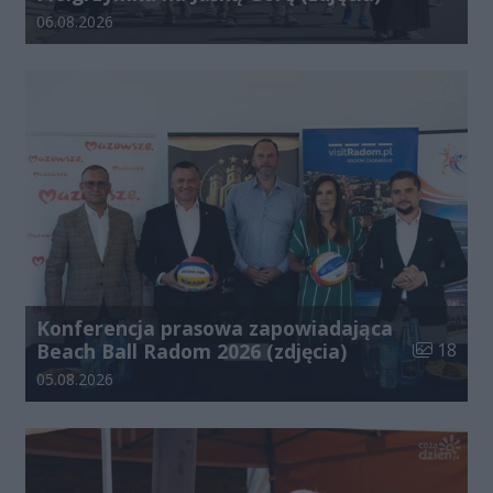
Data dodania galerii:
06.08.2026
Konferencja prasowa zapowiadająca
Liczba zdj
Beach Ball Radom 2026 (zdjęcia)
18
Data dodania galerii:
05.08.2026