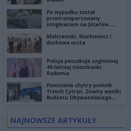
Po wypadku został
przetransportowany
śmigłowcem na Józefów.
Historia mrozi krew w żyłach
Malczewski, Markiewicz i
duchowa uczta
Policja poszukuje zaginionej
49-letniej mieszkanki
Radomia
Powstanie chytry pomnik
Trzech Cytryn. Znamy wyniki
Budżetu Obywatelskiego
2027
NAJNOWSZE ARTYKUŁY