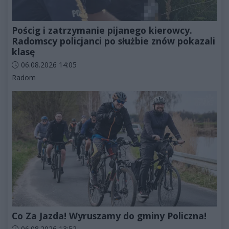
Pościg i zatrzymanie pijanego kierowcy.
Radomscy policjanci po służbie znów pokazali
klasę
Data dodania artykułu:
06.08.2026 14:05
Kategorie artykułu:
Radom
Co Za Jazda! Wyruszamy do gminy Policzna!
Data dodania artykułu:
06.08.2026 13:52