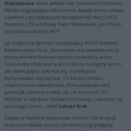
Mołczanowa
, która pełniła rolę zmienniczki Petrenko.
Młoda rozgrywająca kilkukrotnie dawała dobre zmiany,
a jednym z jej najlepszych występów był mecz z ECO
Harpoon LOS-em Nowy Dwór Mazowiecki, po którym
otrzymała statuetkę MVP.
Jak podkreśla dyrektor zarządzający MOYA Radomki
Radom Łukasz Kruk, pozostanie obu zawodniczek to
ważny element budowy zespołu na kolejny sezon. -
Oleksandra miała ważny kontrakt na następny sezon,
ale nawet gdyby było inaczej, chcielibyśmy
kontynuować współpracę. To bardzo młoda i
utalentowana zawodniczka, która pokazała swój
potencjał zarówno w lidze, jak i w Pucharze CEV.
Widzimy w niej duże możliwości rozwoju i cieszymy się,
że zostaje z nami - mówi
Łukasz Kruk
.
Działacze Radomki analizowali również różne opcje
dotyczące obsady pozycji pierwszej rozgrywającej,