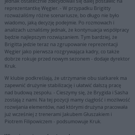
jednak ostatecznie zdecydowali się dalej postawić na
reprezentantkę Węgier. - W przypadku Brigitty
rozważaliśmy różne scenariusze, bo długo nie było
wiadomo, jaką decyzję podejmie. Po rozmowach i
analizach uznaliśmy jednak, że kontynuacja współpracy
będzie najlepszym rozwiązaniem. Tym bardziej, że
Brigitta jedzie teraz na zgrupowanie reprezentacji
Węgier jako pierwsza rozgrywająca kadry, co także
dobrze rokuje przed nowym sezonem - dodaje dyrektor
Kruk.
W klubie podkreślają, że utrzymanie obu siatkarek ma
zapewnić drużynie stabilizację i ułatwić dalszą pracę
nad budową zespołu. - Cieszymy się, że Brygida i Sasha
zostają z nami. Na tej pozycji mamy ciągłość i możliwość
rozwijania elementów, nad którymi drużyna pracowała
już wcześniej z trenerami Jakubem Głuszakiem i
Piotrem Filipowiczem - podsumowuje Kruk.