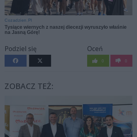
Podziel się
Oceń
0
0
ZOBACZ TEŻ: