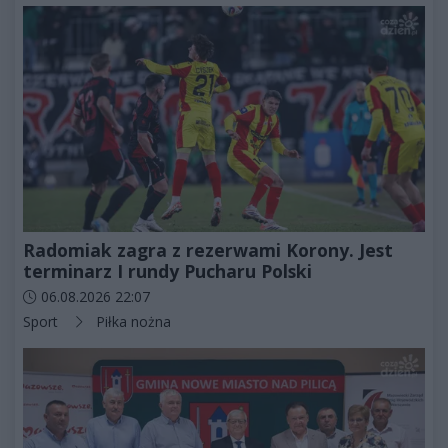
Radomiak zagra z rezerwami Korony. Jest
terminarz I rundy Pucharu Polski
Data dodania artykułu:
06.08.2026 22:07
Kategorie artykułu:
Sport
Piłka nożna