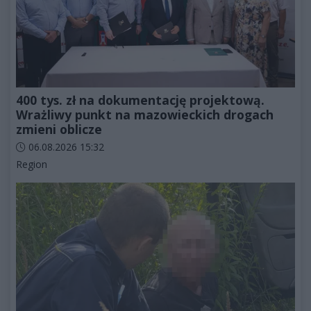
400 tys. zł na dokumentację projektową.
Wrażliwy punkt na mazowieckich drogach
zmieni oblicze
Data dodania artykułu:
06.08.2026 15:32
Kategorie artykułu:
Region