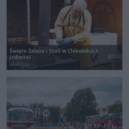
Święto Żelaza i Stali w Chlewiskach
Liczba zdj
(zdjęcia)
51
Data dodania galerii:
03.08.2026