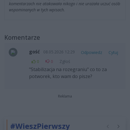
komentarzach nie atakowała nikogo i nie urażała uczuć osób
wspominanych w tych wpisach.
Komentarze
gość
08.05.2026 12:29
Odpowiedz
Cytuj
0
0
Zgłoś
"Stabilizacja na rozegraniu" co to za
potworek, kto wam do pisze?
Reklama
#WieszPierwszy
Poprzednie
Następ