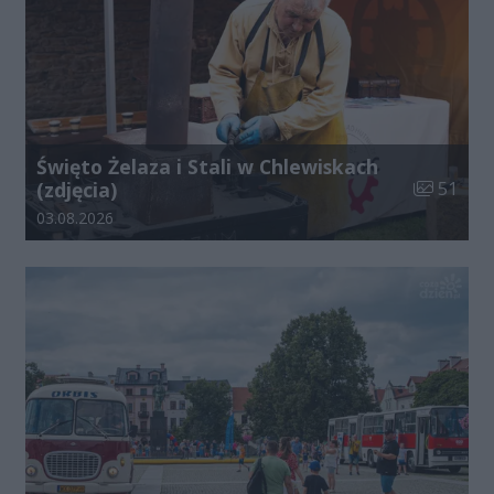
Święto Żelaza i Stali w Chlewiskach
Liczba zdj
(zdjęcia)
51
Data dodania galerii:
03.08.2026