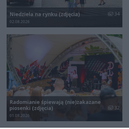
Liczba zdj
Niedziela na rynku (zdjęcia)
34
Data dodania galerii:
02.08.2026
Radomianie śpiewają (nie)zakazane
Liczba zdj
piosenki (zdjęcia)
32
Data dodania galerii:
01.08.2026