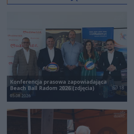
Konferencja prasowa zapowiadająca
Liczba zdj
Beach Ball Radom 2026 (zdjęcia)
18
Data dodania galerii:
05.08.2026