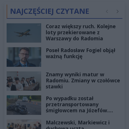
NAJCZĘŚCIEJ CZYTANE
Poprzednie
Następ
Coraz większy ruch. Kolejne
loty przekierowane z
Warszawy do Radomia
Poseł Radosław Fogiel objął
ważną funkcję
Znamy wyniki matur w
Radomiu. Zmiany w czołówce
stawki
Po wypadku został
przetransportowany
śmigłowcem na Józefów.
Historia mrozi krew w żyłach
Malczewski, Markiewicz i
duchowa uczta