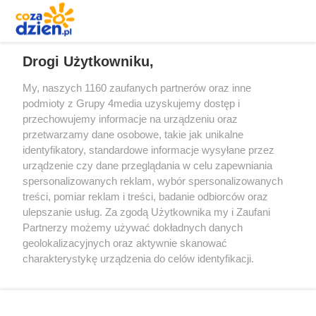
REKLAMA
Drogi Użytkowniku,
My, naszych 1160 zaufanych partnerów oraz inne
podmioty z Grupy 4media uzyskujemy dostęp i
przechowujemy informacje na urządzeniu oraz
przetwarzamy dane osobowe, takie jak unikalne
identyfikatory, standardowe informacje wysyłane przez
urządzenie czy dane przeglądania w celu zapewniania
spersonalizowanych reklam, wybór spersonalizowanych
Redakcja
Reklama
Prywatność
Praca Łódź
treści, pomiar reklam i treści, badanie odbiorców oraz
the:protocol
ulepszanie usług. Za zgodą Użytkownika my i Zaufani
Partnerzy możemy używać dokładnych danych
geolokalizacyjnych oraz aktywnie skanować
charakterystykę urządzenia do celów identyfikacji.
Ponieważ cenimy Twoją prywatność, prosimy o zgodę na
Szukaj
korzystanie z tych technologii poprzez kliknięcie
„Akceptuję”. Zgoda jest dobrowolna i zawsze możesz ją