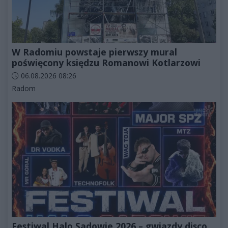
W Radomiu powstaje pierwszy mural
poświęcony księdzu Romanowi Kotlarzowi
Data dodania artykułu:
06.08.2026 08:26
Kategorie artykułu:
Radom
Festiwal Halo Sadowie 2026 – gwiazdy disco