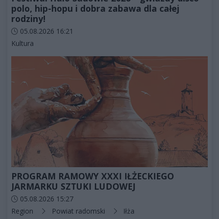
polo, hip-hopu i dobra zabawa dla całej
rodziny!
Data dodania artykułu:
05.08.2026 16:21
Kategorie artykułu:
Kultura
PROGRAM RAMOWY XXXI IŁŻECKIEGO
JARMARKU SZTUKI LUDOWEJ
Data dodania artykułu:
05.08.2026 15:27
Kategorie artykułu:
Region
Powiat radomski
Iłża