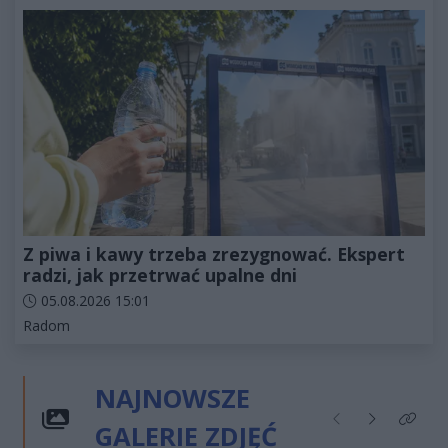
Z piwa i kawy trzeba zrezygnować. Ekspert
radzi, jak przetrwać upalne dni
Data dodania artykułu:
05.08.2026 15:01
Kategorie artykułu:
Radom
NAJNOWSZE
GALERIE ZDJĘĆ
Poprzednie
Następne
Kliknij