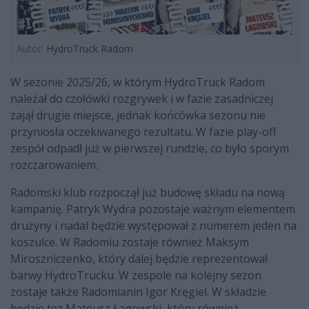
Autor:
HydroTruck Radom
W sezonie 2025/26, w którym HydroTruck Radom
należał do czołówki rozgrywek i w fazie zasadniczej
zajął drugie miejsce, jednak końcówka sezonu nie
przyniosła oczekiwanego rezultatu. W fazie play-off
zespół odpadł już w pierwszej rundzie, co było sporym
rozczarowaniem.
Radomski klub rozpoczął już budowę składu na nową
kampanię. Patryk Wydra pozostaje ważnym elementem
drużyny i nadal będzie występował z numerem jeden na
koszulce. W Radomiu zostaje również Maksym
Miroszniczenko, który dalej będzie reprezentował
barwy HydroTrucku. W zespole na kolejny sezon
zostaje także Radomianin Igor Kręgiel. W składzie
będzie tez Mateusz Łagowski, który również