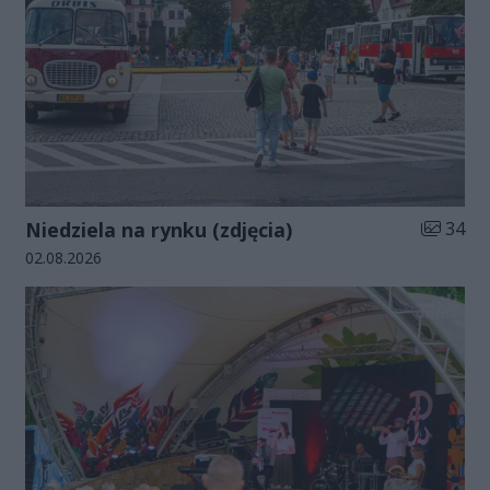
Liczba zd
Niedziela na rynku (zdjęcia)
34
Data dodania galerii:
02.08.2026