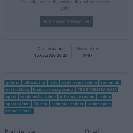
Przewijaj w dół aby wyświetlić następną stronę
galerii.
Następna strona
Data dodania:
Wyświetleń:
15.05.2026 20:25
1407
galeria
piłka nożna
foto
wydarzenia radom
radomiak
ekstraklasa
leandro rossi pereira
PKO BP EKSTRAKLASA
sport
wiadomości radom
informacje radom
radom
sport radom
Zdjęcia
radomiak radom
radom sport
Leandro Rossi
Podziel się
Oceń