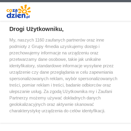
REKLAMA
Drogi Użytkowniku,
My, naszych 1160 zaufanych partnerów oraz inne
podmioty z Grupy 4media uzyskujemy dostęp i
przechowujemy informacje na urządzeniu oraz
przetwarzamy dane osobowe, takie jak unikalne
identyfikatory, standardowe informacje wysyłane przez
urządzenie czy dane przeglądania w celu zapewniania
spersonalizowanych reklam, wybór spersonalizowanych
Redakcja
Reklama
Prywatność
Praca Łódź
treści, pomiar reklam i treści, badanie odbiorców oraz
the:protocol
ulepszanie usług. Za zgodą Użytkownika my i Zaufani
Partnerzy możemy używać dokładnych danych
geolokalizacyjnych oraz aktywnie skanować
charakterystykę urządzenia do celów identyfikacji.
Ponieważ cenimy Twoją prywatność, prosimy o zgodę na
Szukaj
korzystanie z tych technologii poprzez kliknięcie
„Akceptuję”. Zgoda jest dobrowolna i zawsze możesz ją