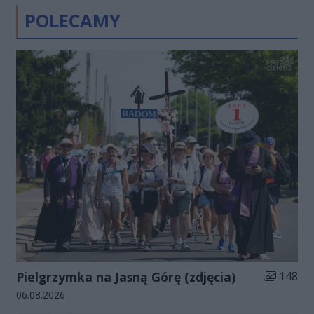
POLECAMY
Liczba zdj
Pielgrzymka na Jasną Górę (zdjęcia)
148
Data dodania galerii:
06.08.2026