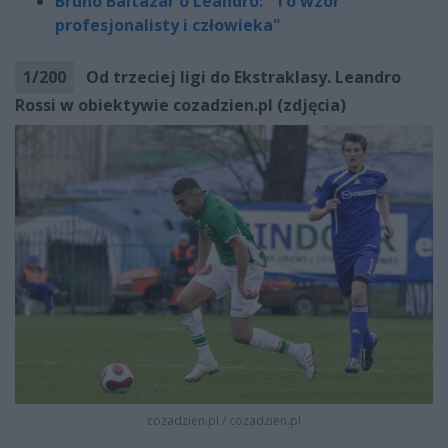
Bruno Baltazar o Leandro: "To wzór
profesjonalisty i człowieka"
1
/
200
Od trzeciej ligi do Ekstraklasy. Leandro
Rossi w obiektywie cozadzien.pl (zdjęcia)
cozadzien.pl
/
cozadzien.pl