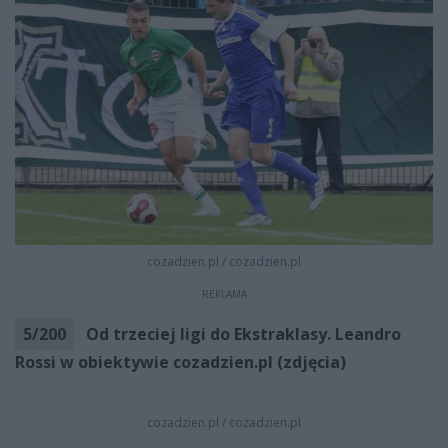
cozadzien.pl
/
cozadzien.pl
REKLAMA
5
/
200
Od trzeciej ligi do Ekstraklasy. Leandro
Rossi w obiektywie cozadzien.pl (zdjęcia)
cozadzien.pl
/
cozadzien.pl