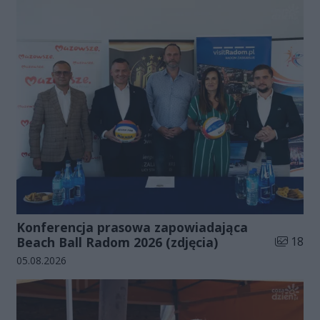
Konferencja prasowa zapowiadająca
Liczba zd
Beach Ball Radom 2026 (zdjęcia)
18
Data dodania galerii:
05.08.2026