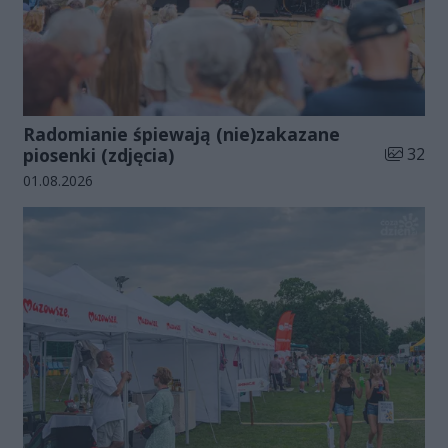
Radomianie śpiewają (nie)zakazane
Liczba zd
piosenki (zdjęcia)
32
Data dodania galerii:
01.08.2026