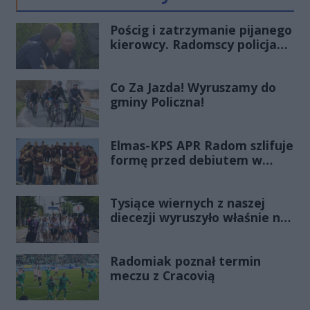
Poprzednie
Następ
Pościg i zatrzymanie pijanego
kierowcy. Radomscy policjanci
po służbie znów pokazali
klasę
Co Za Jazda! Wyruszamy do
gminy Policzna!
Elmas-KPS APR Radom szlifuje
formę przed debiutem w
Orlen Superlidze Kobiet
Tysiące wiernych z naszej
diecezji wyruszyło właśnie na
Jasną Górę!
Radomiak poznał termin
meczu z Cracovią