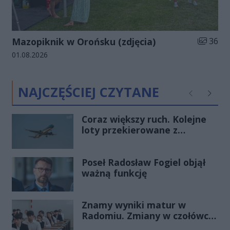
Liczba zd
Mazopiknik w Orońsku (zdjęcia)
36
Data dodania galerii:
01.08.2026
NAJCZĘŚCIEJ CZYTANE
Poprzednie
Następ
Coraz większy ruch. Kolejne
loty przekierowane z
Warszawy do Radomia
Poseł Radosław Fogiel objął
ważną funkcję
Znamy wyniki matur w
Radomiu. Zmiany w czołówce
stawki