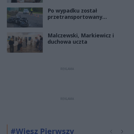
Po wypadku został
przetransportowany
śmigłowcem na Józefów.
Historia mrozi krew w żyłach
Malczewski, Markiewicz i
duchowa uczta
REKLAMA
REKLAMA
#Wiesz Pierwszy