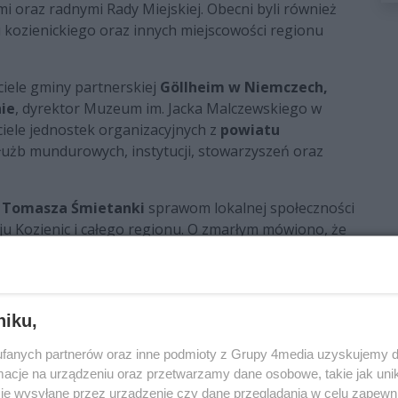
i oraz radnymi Rady Miejskiej. Obecni byli również
 kozienickiego oraz innych miejscowości regionu
ciele gminy partnerskiej
Göllheim w Niemczech,
ie
, dyrektor Muzeum im. Jacka Malczewskiego w
iele jednostek organizacyjnych z
powiatu
służb mundurowych, instytucji, stowarzyszeń oraz
e
Tomasza Śmietanki
sprawom lokalnej społeczności
oju Kozienic i całego regionu. O zmarłym mówiono, że
 który potrafił łączyć ludzi. Po zakończeniu mszy
 żałobnym udali się na
cmentarz parafialny w
niku,
w rozwój samorządności, integrację lokalnych
elskiego. Swoją wiedzą i doświadczeniem dzielił się
fanych partnerów oraz inne podmioty z Grupy 4media uzyskujemy d
e autor publikacji o tematyce ekonomiczno-
cje na urządzeniu oraz przetwarzamy dane osobowe, takie jak unika
je wysyłane przez urządzenie czy dane przeglądania w celu zapewn