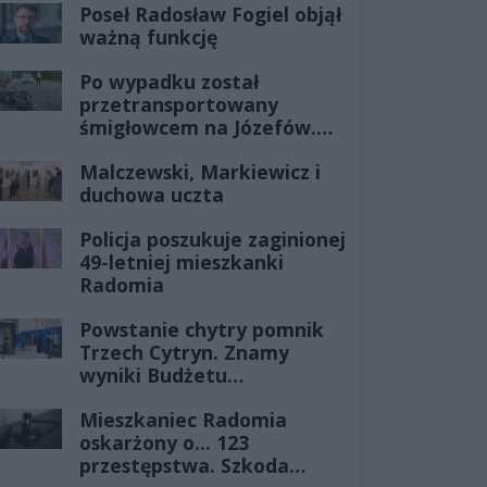
Poseł Radosław Fogiel objął
ważną funkcję
Po wypadku został
przetransportowany
śmigłowcem na Józefów.
Historia mrozi krew w
Malczewski, Markiewicz i
żyłach
duchowa uczta
Policja poszukuje zaginionej
49-letniej mieszkanki
Radomia
Powstanie chytry pomnik
Trzech Cytryn. Znamy
wyniki Budżetu
Obywatelskiego 2027
Mieszkaniec Radomia
oskarżony o... 123
przestępstwa. Szkoda