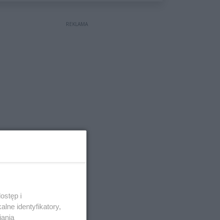
wyceniona na ponad milion
złotych
REKLAMA
ostęp i
lne identyfikatory,
iania