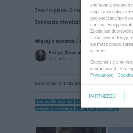
spersonalizowanych re
Zmarł w piątek, 8 maja 2026 roku. Odszedł od
ulepszanie usług. Za
geolokalizacyjnych or
Zobaczcie również:
cenimy Twoją prywatno
Zgoda jest dobrowoln
się w lewym dolnym r
Więcej o autorze / autorach:
ale masz prawo sprzec
witrynie.
Patryk Chruślak
Dziennikarz
Zapoznaj się z poniż
internetowych. Szcze
Prywatności
i
Cookie
Data dodania:
14.05.2026 11:29
PARTNERZY
Tomasz Śmietanka
pogrzeb
ostatnie pożegnan
kościół w brzeźnicy
cmentarz w brzeźnicy