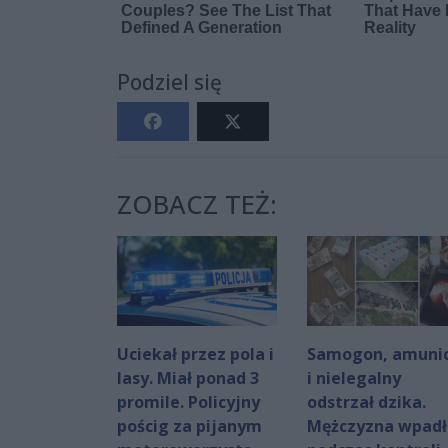
Podziel się
ZOBACZ TEŻ:
Uciekał przez pola i
Samogon, amuni
lasy. Miał ponad 3
i nielegalny
promile. Policyjny
odstrzał dzika.
pościg za pijanym
Mężczyzna wpadł