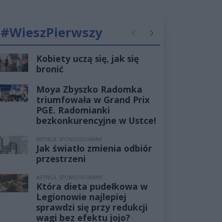
#WieszPierwszy
Poprzednie
Następne
Kobiety uczą się, jak się
bronić
Moya Zbyszko Radomka
triumfowała w Grand Prix
PGE. Radomianki
bezkonkurencyjne w Ustce!
ARTYKUŁ SPONSOROWANY
Jak światło zmienia odbiór
przestrzeni
ARTYKUŁ SPONSOROWANY
Która dieta pudełkowa w
Legionowie najlepiej
sprawdzi się przy redukcji
wagi bez efektu jojo?