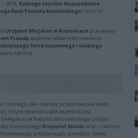
 – 2018,
Radnego Sejmiku Województwa
ego Rady Powiatu Kozienickiego
I oraz VII
zed
Urzędem Miejskim w Kozienicach
pracownicy
zem Prawdą
wspólnie oddali hołd zmarłemu.
świętszego Serca Jezusowego i świętego
święta żałobna.
żsi zmarłego, ale i również przedstawiciele władz
ędzy innymi wicemarszałek województwa
ik Delegatury w Radomiu Mazowieckiego Urzędu
iatu Kozienickiego
Krzysztof Wolski
wraz z radnymi
 Powiatowego w Kozienicach, burmistrz Gminy