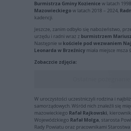
Burmistrza Gminy Kozienice
w latach 1998
Mazowieckiego
w latach 2018 – 2024,
Radn
kadencji.
Jeszcze, zanim odbyło się nabożeństwo, pr
urzędu i radni wraz z
burmistrzem Marius
Następnie w
kościele pod wezwaniem Naj
Leonarda w Brzeźnicy
miała miejsce msza 
Zobaczcie zdjęcia:
W uroczystości uczestniczyli rodzina i najbli
samorządowych. Wśród nich znaleźli się mi
mazowieckiego
Rafał Rajkowski
, kierown
Wojewódzkiego
Rafał Molga
, starosta Pow
Rady Powiatu oraz pracownikami Starostwa