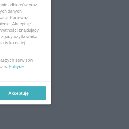
anie odbiorców oraz
nych danych
kacji. Ponieważ
ięcie „Akceptuję”.
ywatności znajdujący
ą zgody użytkownika,
 tylko na tej
 naszych serwisów
esz w
Polityce
Akceptuję