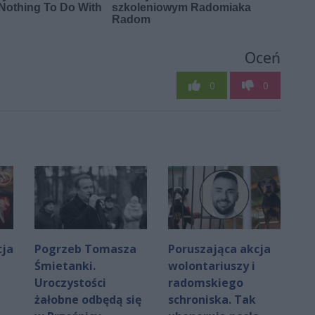
Oceń
0
0
cja
Pogrzeb Tomasza
Poruszająca akcja
Śmietanki.
wolontariuszy i
Uroczystości
radomskiego
żałobne odbędą się
schroniska. Tak