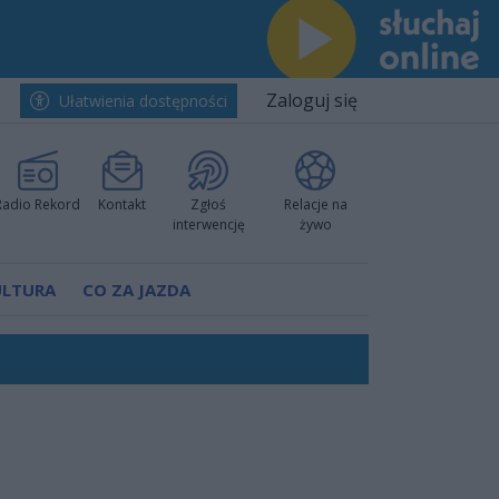
Zaloguj się
Ułatwienia dostępności
Radio Rekord
Kontakt
Zgłoś
Relacje na
interwencję
żywo
ULTURA
CO ZA JAZDA
nkurencyjne w Ustce!
ano umowę
Polski
 decyzję prokuratury
ów pokazali klasę
worzyć nową sportową tradycję"
ruchu