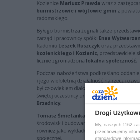
Kozienice
Mariusz Prawda
wraz z zastępcam
burmistrzowie i wójtowie gmin
z powiatu
radomskiego.
Byłego burmistrza żegnali także przedstawi
zarząd i pracownicy spółki
Enea Wytwarzan
Radomiu
Leszek Ruszczyk
oraz przedstawic
kozienickiego i Kozienic
, przedstawiciele 
licznie zgromadzona
lokalna społeczność.
Podczas nabożeństwa podkreślano oddani
i jego wieloletnią działalność na rzecz rozw
był człowiekiem dialogu oraz samorządowcem,
świętej uczestnicy uroczystości w kondukcie
Brzeźnicy
.
Drogi Użytkow
Tomasz Śmietanka
czynnie angażował się 
środowisk i budowanie społeczeństwa obywat
My, naszych 1162 zau
również jako wykładowca akademicki, a takż
przechowujemy informa
społecznej.
standardowe informac