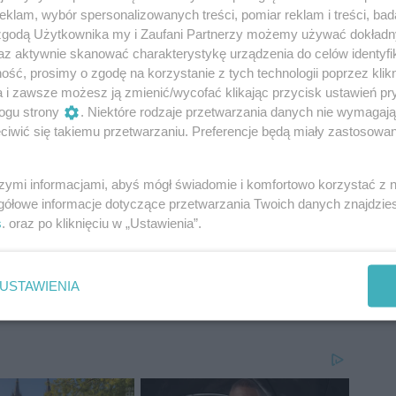
klam, wybór spersonalizowanych treści, pomiar reklam i treści, bad
 nas w wieku zaledwie 57 lat.
 zgodą Użytkownika my i Zaufani Partnerzy możemy używać dokład
az aktywnie skanować charakterystykę urządzenia do celów identyfi
ść, prosimy o zgodę na korzystanie z tych technologii poprzez klikn
a i zawsze możesz ją zmienić/wycofać klikając przycisk ustawień pr
ogu strony
. Niektóre rodzaje przetwarzania danych nie wymagaj
iwić się takiemu przetwarzaniu. Preferencje będą miały zastosowania
szymi informacjami, abyś mógł świadomie i komfortowo korzystać z
gółowe informacje dotyczące przetwarzania Twoich danych znajdzi
s
. oraz po kliknięciu w „Ustawienia”.
USTAWIENIA
ie
kozienice wydarzenia
burmistrz kozienic