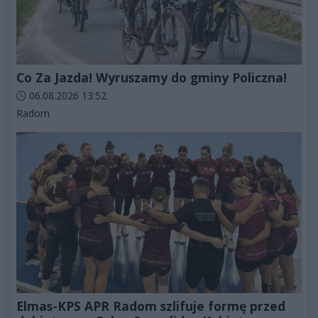
Co Za Jazda! Wyruszamy do gminy Policzna!
Data dodania artykułu:
06.08.2026 13:52
Kategorie artykułu:
Radom
Elmas-KPS APR Radom szlifuje formę przed