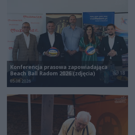
Konferencja prasowa zapowiadająca
Liczba zdj
Beach Ball Radom 2026 (zdjęcia)
18
Data dodania galerii:
05.08.2026