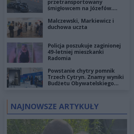
przetransportowany
śmigłowcem na Józefów.
Historia mrozi krew w żyłach
Malczewski, Markiewicz i
duchowa uczta
Policja poszukuje zaginionej
49-letniej mieszkanki
Radomia
Powstanie chytry pomnik
Trzech Cytryn. Znamy wyniki
Budżetu Obywatelskiego
2027
NAJNOWSZE ARTYKUŁY