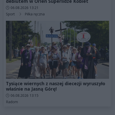
debiutem w Orlen Superlidze Kobiet
Data dodania artykułu:
06.08.2026 13:21
Kategorie artykułu:
Sport
Piłka ręczna
Tysiące wiernych z naszej diecezji wyruszyło
właśnie na Jasną Górę!
Data dodania artykułu:
06.08.2026 13:15
Kategorie artykułu:
Radom