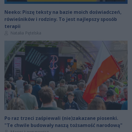
Neeko: Piszę teksty na bazie moich doświadczeń,
rówieśników i rodziny. To jest najlepszy sposób
terapii
Autor artykułu:
Natalia Pętelska
Po raz trzeci zaśpiewali (nie)zakazane piosenki.
"Te chwile budowały naszą tożsamość narodową"
Autor artykułu:
Maciej Ławrynowicz