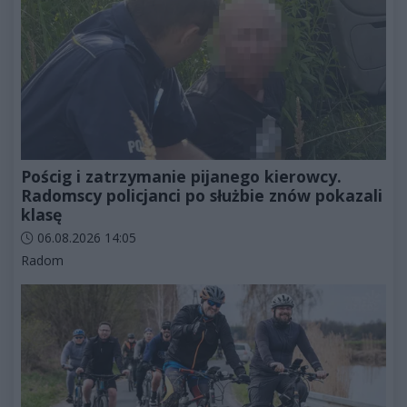
Pościg i zatrzymanie pijanego kierowcy.
Radomscy policjanci po służbie znów pokazali
klasę
Data dodania artykułu:
06.08.2026 14:05
Kategorie artykułu:
Radom