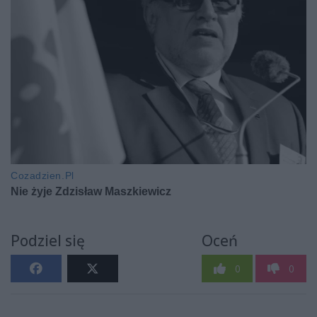
Podziel się
Oceń
0
0