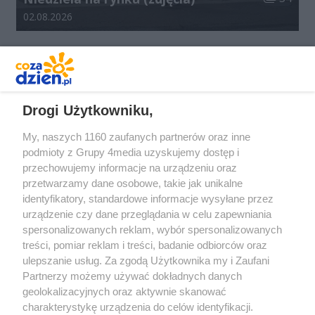
Data dodania galerii:
02.08.2026
REKLAMA
Drogi Użytkowniku,
My, naszych 1160 zaufanych partnerów oraz inne
podmioty z Grupy 4media uzyskujemy dostęp i
przechowujemy informacje na urządzeniu oraz
przetwarzamy dane osobowe, takie jak unikalne
identyfikatory, standardowe informacje wysyłane przez
urządzenie czy dane przeglądania w celu zapewniania
spersonalizowanych reklam, wybór spersonalizowanych
Redakcja
Reklama
Prywatność
Praca Łódź
treści, pomiar reklam i treści, badanie odbiorców oraz
the:protocol
ulepszanie usług. Za zgodą Użytkownika my i Zaufani
Partnerzy możemy używać dokładnych danych
geolokalizacyjnych oraz aktywnie skanować
charakterystykę urządzenia do celów identyfikacji.