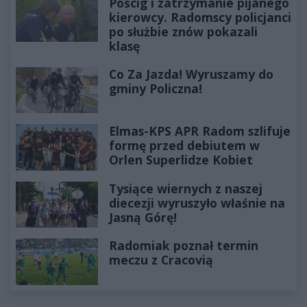
Pościg i zatrzymanie pijanego
kierowcy. Radomscy policjanci
po służbie znów pokazali
klasę
Co Za Jazda! Wyruszamy do
gminy Policzna!
Elmas-KPS APR Radom szlifuje
formę przed debiutem w
Orlen Superlidze Kobiet
Tysiące wiernych z naszej
diecezji wyruszyło właśnie na
Jasną Górę!
Radomiak poznał termin
meczu z Cracovią