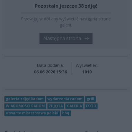
Pozostało jeszcze 38 zdjęć
Przewijaj w dół aby wyświetlić następną stronę
galerii.
Następna strona
Data dodania:
Wyświetleń:
06.06.2026 15:36
1010
galeria zdjęć Radom
wydarzenia radom
grill
WIADOMOŚCI RADOM
ZDJĘCIA
GALERIA
FOTO
otwarte mistrzostwa polski
bbq