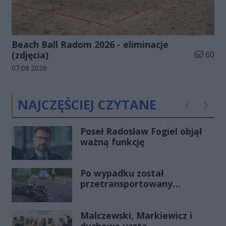
Beach Ball Radom 2026 - eliminacje
Liczba zd
(zdjęcia)
60
Data dodania galerii:
07.08.2026
NAJCZĘŚCIEJ CZYTANE
Poprzednie
Następ
Poseł Radosław Fogiel objął
ważną funkcję
Po wypadku został
przetransportowany
śmigłowcem na Józefów.
Historia mrozi krew w żyłach
Malczewski, Markiewicz i
duchowa uczta