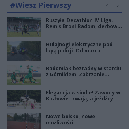
#Wiesz Pierwszy
Poprzednie
Następ
Ruszyła Decathlon IV Liga.
Remis Broni Radom, derbowa
wygrana Energii Kozienice
Hulajnogi elektryczne pod
lupą policji. Od marca
odnotowano już 28 zdarzeń
Radomiak bezradny w starciu
z Górnikiem. Zabrzanie
zdominowali Zielonych i
pewnie wygrali przy Struga
Elegancja w siodle! Zawody w
Kozłowie trwają, a jeźdźcy
zachwycają swoim strojem
Nowe boisko, nowe
możliwości