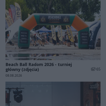
Beach Ball Radom 2026 - turniej
Liczba zd
główny (zdjęcia)
65
Data dodania galerii:
08.08.2026