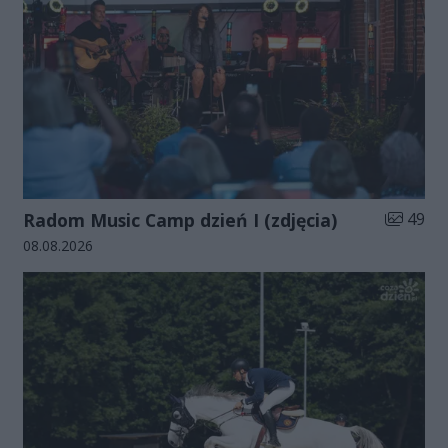
Liczba zd
Radom Music Camp dzień I (zdjęcia)
49
Data dodania galerii:
08.08.2026