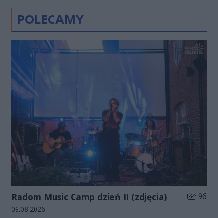
POLECAMY
Liczba zd
Radom Music Camp dzień II (zdjęcia)
96
Data dodania galerii:
09.08.2026