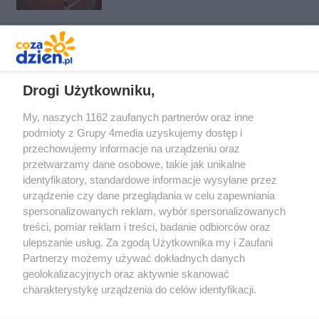
REKLAMA
Drogi Użytkowniku,
My, naszych 1162 zaufanych partnerów oraz inne
podmioty z Grupy 4media uzyskujemy dostęp i
przechowujemy informacje na urządzeniu oraz
przetwarzamy dane osobowe, takie jak unikalne
identyfikatory, standardowe informacje wysyłane przez
urządzenie czy dane przeglądania w celu zapewniania
spersonalizowanych reklam, wybór spersonalizowanych
Redakcja
Reklama
Prywatność
Praca Łódź
treści, pomiar reklam i treści, badanie odbiorców oraz
the:protocol
ulepszanie usług. Za zgodą Użytkownika my i Zaufani
Partnerzy możemy używać dokładnych danych
geolokalizacyjnych oraz aktywnie skanować
charakterystykę urządzenia do celów identyfikacji.
Ponieważ cenimy Twoją prywatność, prosimy o zgodę na
Szukaj