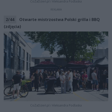
CoZaDzień.pl
/
Aleksandra Podlaska
REKLAMA
2
/
44
Otwarte mistrzostwa Polski grilla i BBQ
(zdjęcia)
CoZaDzień.pl
/
Aleksandra Podlaska