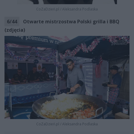
CoZaDzień.pl
/
Aleksandra Podlaska
6
/
44
Otwarte mistrzostwa Polski grilla i BBQ
(zdjęcia)
CoZaDzień.pl
/
Aleksandra Podlaska