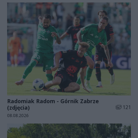
Radomiak Radom - Górnik Zabrze
Liczba zdj
(zdjęcia)
121
Data dodania galerii:
08.08.2026