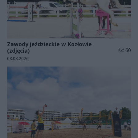
Zawody jeździeckie w Kozłowie
Liczba zd
(zdjęcia)
60
Data dodania galerii:
08.08.2026