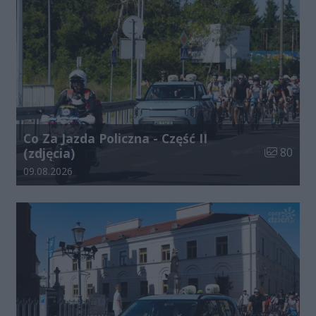
Co Za Jazda Policzna - Część II
Liczba zdj
(zdjęcia)
80
Data dodania galerii:
09.08.2026