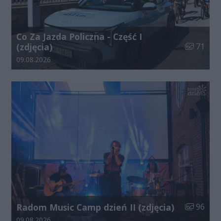
Co Za Jazda Policzna - Część I
Liczba zdj
(zdjęcia)
71
Data dodania galerii:
09.08.2026
Liczba zdj
Radom Music Camp dzień II (zdjęcia)
96
Data dodania galerii:
09.08.2026