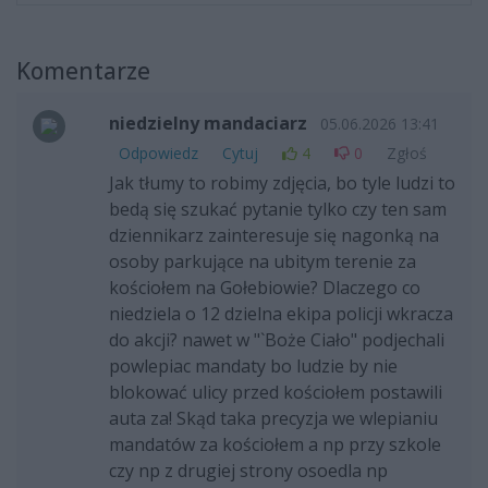
Komentarze
niedzielny mandaciarz
05.06.2026 13:41
Odpowiedz
Cytuj
4
0
Zgłoś
Jak tłumy to robimy zdjęcia, bo tyle ludzi to
bedą się szukać pytanie tylko czy ten sam
dziennikarz zainteresuje się nagonką na
osoby parkujące na ubitym terenie za
kościołem na Gołebiowie? Dlaczego co
niedziela o 12 dzielna ekipa policji wkracza
do akcji? nawet w "`Boże Ciało" podjechali
powlepiac mandaty bo ludzie by nie
blokować ulicy przed kościołem postawili
auta za! Skąd taka precyzja we wlepianiu
mandatów za kościołem a np przy szkole
czy np z drugiej strony osoedla np