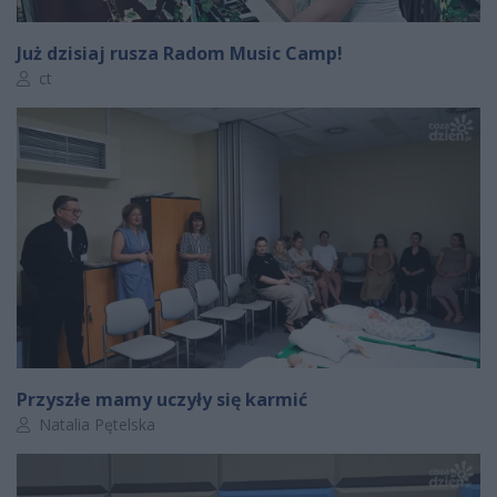
Już dzisiaj rusza Radom Music Camp!
Autor artykułu:
ct
Przyszłe mamy uczyły się karmić
Autor artykułu:
Natalia Pętelska