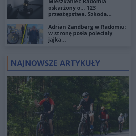
Mieszkaniec Radomia
oskarżony o... 123
przestępstwa. Szkoda
wyceniona na ponad milion
Adrian Zandberg w Radomiu:
złotych
w stronę posła poleciały
jajka…
NAJNOWSZE ARTYKUŁY