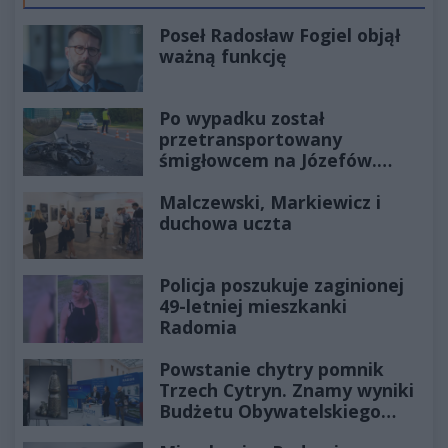
Poseł Radosław Fogiel objął
ważną funkcję
Po wypadku został
przetransportowany
śmigłowcem na Józefów.
Historia mrozi krew w żyłach
Malczewski, Markiewicz i
duchowa uczta
Policja poszukuje zaginionej
49-letniej mieszkanki
Radomia
Powstanie chytry pomnik
Trzech Cytryn. Znamy wyniki
Budżetu Obywatelskiego
2027