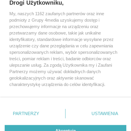
Drogi Użytkowniku,
My, naszych 1162 zaufanych partnerów oraz inne
podmioty z Grupy 4media uzyskujemy dostęp i
przechowujemy informacje na urządzeniu oraz
przetwarzamy dane osobowe, takie jak unikalne
identyfikatory, standardowe informacje wysyłane przez
urządzenie czy dane przeglądania w celu zapewniania
spersonalizowanych reklam, wybór spersonalizowanych
Redakcja
Reklama
Prywatność
Praca Łódź
treści, pomiar reklam i treści, badanie odbiorców oraz
the:protocol
ulepszanie usług. Za zgodą Użytkownika my i Zaufani
Partnerzy możemy używać dokładnych danych
geolokalizacyjnych oraz aktywnie skanować
charakterystykę urządzenia do celów identyfikacji.
Ponieważ cenimy Twoją prywatność, prosimy o zgodę na
Szukaj
korzystanie z tych technologii poprzez kliknięcie
„Akceptuję”. Zgoda jest dobrowolna i zawsze możesz ją
zmienić/wycofać klikając przycisk ustawień prywatności
Facebook.com
Youtube.com
PARTNERZY
USTAWIENIA
znajdujący się w lewym dolnym rogu strony
. Niektóre
rodzaje przetwarzania danych nie wymagają zgody
użytkownika, ale masz prawo sprzeciwić się takiemu
Akceptuję