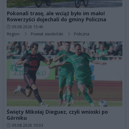
Pokonali trasę, ale wciąż było im mało!
Rowerzyści dojechali do gminy Policzna
Data dodania artykułu:
09.08.2026 15:46
Kategorie artykułu:
Region
Powiat zwoleński
Policzna
Święty Mikołaj Dieguez, czyli wnioski po
Górniku
Data dodania artykułu:
09.08.2026 10:03