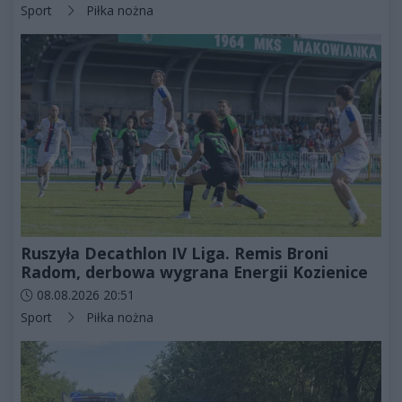
Kategorie artykułu:
Sport
Piłka nożna
Ruszyła Decathlon IV Liga. Remis Broni
Radom, derbowa wygrana Energii Kozienice
Data dodania artykułu:
08.08.2026 20:51
Kategorie artykułu:
Sport
Piłka nożna