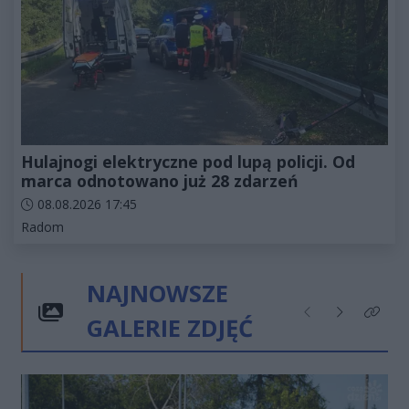
Hulajnogi elektryczne pod lupą policji. Od
marca odnotowano już 28 zdarzeń
Data dodania artykułu:
08.08.2026 17:45
Kategorie artykułu:
Radom
NAJNOWSZE
GALERIE ZDJĘĆ
Poprzednie
Następne
Kliknij