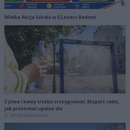
Wielka Akcja Szkoła w E.Leclerc Radom!
Z piwa i kawy trzeba zrezygnować. Ekspert radzi,
jak przetrwać upalne dni
Autor artykułu:
Maciej Ławrynowicz