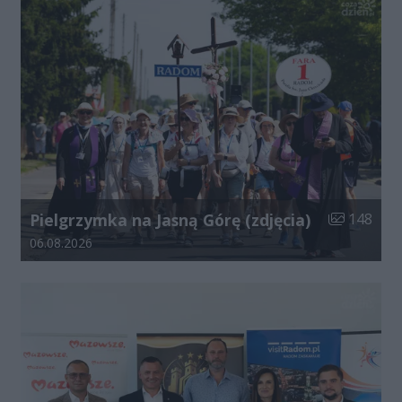
Liczba zdjęć
Pielgrzymka na Jasną Górę (zdjęcia)
148
Data dodania galerii:
06.08.2026