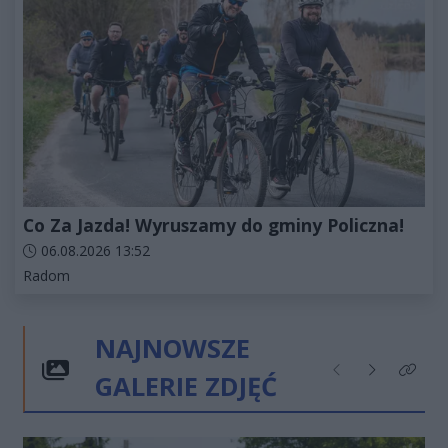
Co Za Jazda! Wyruszamy do gminy Policzna!
Data dodania artykułu:
06.08.2026 13:52
Kategorie artykułu:
Radom
NAJNOWSZE
GALERIE ZDJĘĆ
Poprzednie
Następne
Kliknij