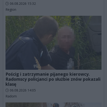
Data dodania artykułu:
06.08.2026 15:32
Kategorie artykułu:
Region
Pościg i zatrzymanie pijanego kierowcy.
Radomscy policjanci po służbie znów pokazali
klasę
Data dodania artykułu:
06.08.2026 14:05
Kategorie artykułu:
Radom