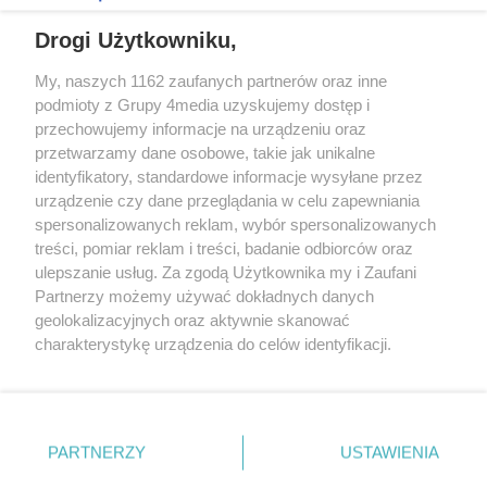
REKLAMA
Drogi Użytkowniku,
My, naszych 1162 zaufanych partnerów oraz inne
podmioty z Grupy 4media uzyskujemy dostęp i
przechowujemy informacje na urządzeniu oraz
przetwarzamy dane osobowe, takie jak unikalne
identyfikatory, standardowe informacje wysyłane przez
urządzenie czy dane przeglądania w celu zapewniania
spersonalizowanych reklam, wybór spersonalizowanych
Redakcja
Reklama
Prywatność
Praca Łódź
treści, pomiar reklam i treści, badanie odbiorców oraz
the:protocol
ulepszanie usług. Za zgodą Użytkownika my i Zaufani
Partnerzy możemy używać dokładnych danych
geolokalizacyjnych oraz aktywnie skanować
charakterystykę urządzenia do celów identyfikacji.
Ponieważ cenimy Twoją prywatność, prosimy o zgodę na
Szukaj
korzystanie z tych technologii poprzez kliknięcie
„Akceptuję”. Zgoda jest dobrowolna i zawsze możesz ją
zmienić/wycofać klikając przycisk ustawień prywatności
Facebook.com
Youtube.com
PARTNERZY
USTAWIENIA
znajdujący się w lewym dolnym rogu strony
. Niektóre
rodzaje przetwarzania danych nie wymagają zgody