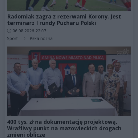
Radomiak zagra z rezerwami Korony. Jest
terminarz I rundy Pucharu Polski
Data dodania artykułu:
06.08.2026 22:07
Kategorie artykułu:
Sport
Piłka nożna
400 tys. zł na dokumentację projektową.
Wrażliwy punkt na mazowieckich drogach
zmieni oblicze