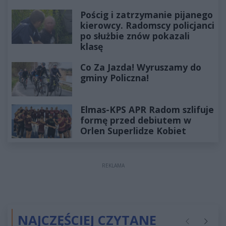
Pościg i zatrzymanie pijanego
kierowcy. Radomscy policjanci
po służbie znów pokazali
klasę
Co Za Jazda! Wyruszamy do
gminy Policzna!
Elmas-KPS APR Radom szlifuje
formę przed debiutem w
Orlen Superlidze Kobiet
REKLAMA
NAJCZĘŚCIEJ CZYTANE
Poprzednie
Następ