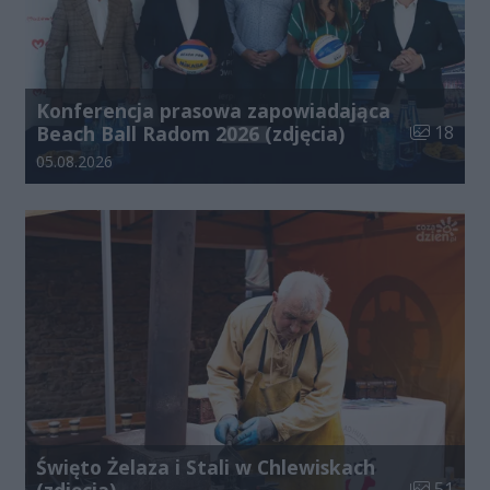
Konferencja prasowa zapowiadająca
Liczba zdj
Beach Ball Radom 2026 (zdjęcia)
18
Data dodania galerii:
05.08.2026
Święto Żelaza i Stali w Chlewiskach
Liczba zdj
(zdjęcia)
51