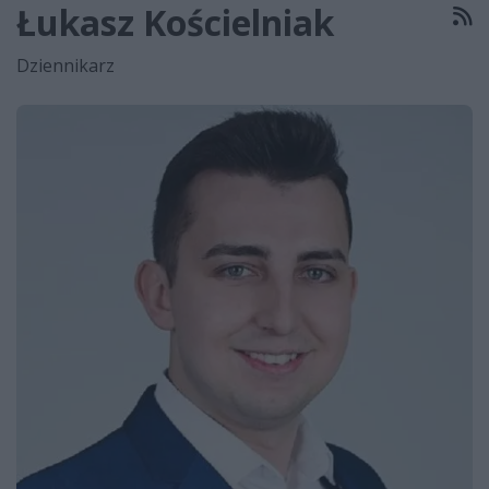
Łukasz Kościelniak
R
Dziennikarz