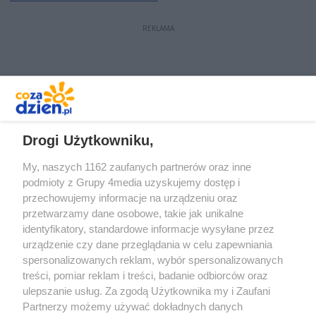
REKLAMA
REKLAMA
Drogi Użytkowniku,
My, naszych 1162 zaufanych partnerów oraz inne
podmioty z Grupy 4media uzyskujemy dostęp i
przechowujemy informacje na urządzeniu oraz
przetwarzamy dane osobowe, takie jak unikalne
identyfikatory, standardowe informacje wysyłane przez
urządzenie czy dane przeglądania w celu zapewniania
spersonalizowanych reklam, wybór spersonalizowanych
Redakcja
Reklama
Prywatność
Praca Łódź
treści, pomiar reklam i treści, badanie odbiorców oraz
the:protocol
ulepszanie usług. Za zgodą Użytkownika my i Zaufani
Partnerzy możemy używać dokładnych danych