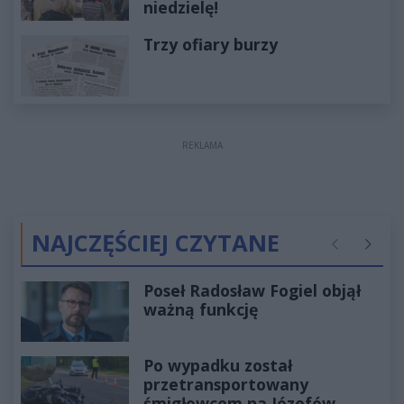
niedzielę!
Trzy ofiary burzy
REKLAMA
NAJCZĘŚCIEJ CZYTANE
Poprzednie
Następ
Poseł Radosław Fogiel objął
ważną funkcję
Po wypadku został
przetransportowany
śmigłowcem na Józefów.