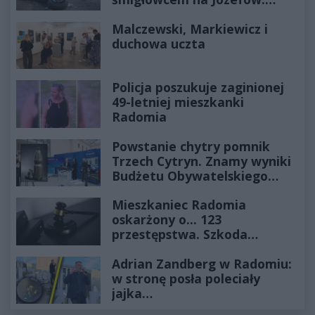
Historia mrozi krew w żyłach
Malczewski, Markiewicz i
duchowa uczta
Policja poszukuje zaginionej
49-letniej mieszkanki
Radomia
Powstanie chytry pomnik
Trzech Cytryn. Znamy wyniki
Budżetu Obywatelskiego
2027
Mieszkaniec Radomia
oskarżony o... 123
przestępstwa. Szkoda
wyceniona na ponad milion
Adrian Zandberg w Radomiu:
złotych
w stronę posła poleciały
jajka…