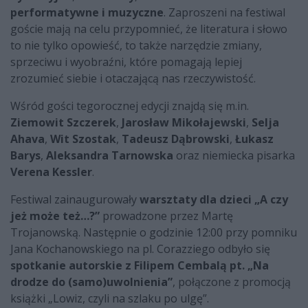
performatywne i muzyczne
. Zaproszeni na festiwal
goście mają na celu przypomnieć, że literatura i słowo
to nie tylko opowieść, to także narzędzie zmiany,
sprzeciwu i wyobraźni, które pomagają lepiej
zrozumieć siebie i otaczającą nas rzeczywistość.
Wśród gości tegorocznej edycji znajdą się m.in.
Ziemowit Szczerek
,
Jarosław Mikołajewski
,
Selja
Ahava
,
Wit Szostak
,
Tadeusz Dąbrowski
,
Łukasz
Barys
,
Aleksandra Tarnowska
oraz niemiecka pisarka
Verena Kessler
.
Festiwal zainaugurowały
warsztaty dla dzieci „A czy
jeż może też…?”
prowadzone przez Martę
Trojanowską. Następnie o godzinie 12:00 przy pomniku
Jana Kochanowskiego na pl. Corazziego odbyło się
spotkanie autorskie z Filipem Cembalą pt. „Na
drodze do (samo)uwolnienia”
, połączone z promocją
książki „Lowiz, czyli na szlaku po ulgę”.