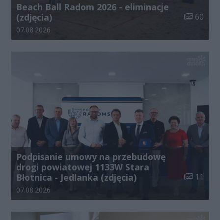
Beach Ball Radom 2026 - eliminacje
Liczba zdj
(zdjęcia)
60
Data dodania galerii:
07.08.2026
Podpisanie umowy na przebudowę
drogi powiatowej 1133W Stara
Liczba zdj
Błotnica - Jedlanka (zdjęcia)
11
Data dodania galerii:
07.08.2026