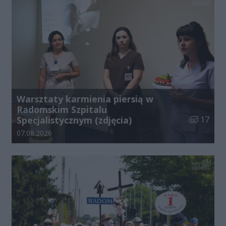
Warsztaty karmienia piersią w
Radomskim Szpitalu
Liczba zdj
Specjalistycznym (zdjęcia)
17
Data dodania galerii:
07.08.2026