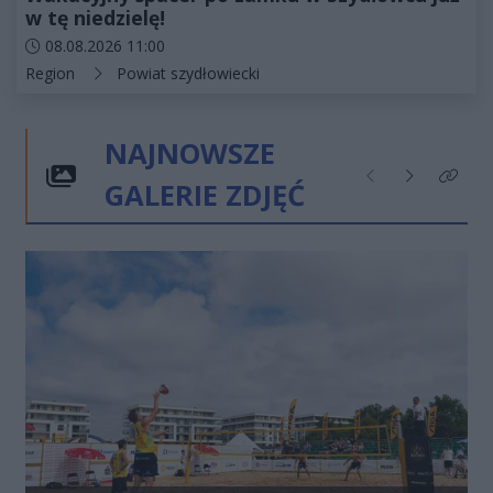
w tę niedzielę!
Data dodania artykułu:
08.08.2026 11:00
Kategorie artykułu:
Region
Powiat szydłowiecki
NAJNOWSZE
GALERIE ZDJĘĆ
Poprzednie
Następne
Kliknij