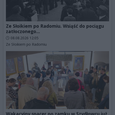
Ze Słoikiem po Radomiu. Wsiąść do pociągu
zatłoczonego...
Data dodania artykułu:
08.08.2026 12:05
Kategorie artykułu:
Ze Słoikiem po Radomiu
Wakacyjny spacer po zamku w Szydłowcu już