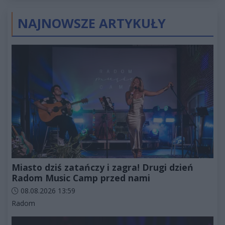
NAJNOWSZE ARTYKUŁY
Miasto dziś zatańczy i zagra! Drugi dzień
Radom Music Camp przed nami
Data dodania artykułu:
08.08.2026 13:59
Kategorie artykułu:
Radom