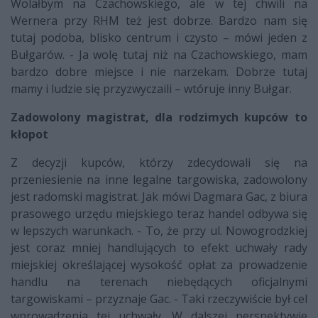
Wolałbym na Czachowskiego, ale w tej chwili na
Wernera przy RHM też jest dobrze. Bardzo nam się
tutaj podoba, blisko centrum i czysto – mówi jeden z
Bułgarów. - Ja wolę tutaj niż na Czachowskiego, mam
bardzo dobre miejsce i nie narzekam. Dobrze tutaj
mamy i ludzie się przyzwyczaili – wtóruje inny Bułgar.
Zadowolony magistrat, dla rodzimych kupców to
kłopot
Z decyzji kupców, którzy zdecydowali się na
przeniesienie na inne legalne targowiska, zadowolony
jest radomski magistrat. Jak mówi Dagmara Gac, z biura
prasowego urzędu miejskiego teraz handel odbywa się
w lepszych warunkach. - To, że przy ul. Nowogrodzkiej
jest coraz mniej handlujących to efekt uchwały rady
miejskiej określającej wysokość opłat za prowadzenie
handlu na terenach niebędących oficjalnymi
targowiskami – przyznaje Gac. - Taki rzeczywiście był cel
wprowadzenia tej uchwały. W dalszej perspektywie