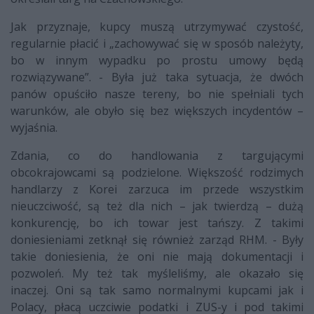
Jak przyznaje, kupcy muszą utrzymywać czystość,
regularnie płacić i „zachowywać się w sposób należyty,
bo w innym wypadku po prostu umowy będą
rozwiązywane”. - Była już taka sytuacja, że dwóch
panów opuściło nasze tereny, bo nie spełniali tych
warunków, ale obyło się bez większych incydentów –
wyjaśnia.
Zdania, co do handlowania z targującymi
obcokrajowcami są podzielone. Większość rodzimych
handlarzy z Korei zarzuca im przede wszystkim
nieuczciwość, są też dla nich – jak twierdzą – dużą
konkurencję, bo ich towar jest tańszy. Z takimi
doniesieniami zetknął się również zarząd RHM. - Były
takie doniesienia, że oni nie mają dokumentacji i
pozwoleń. My też tak myśleliśmy, ale okazało się
inaczej. Oni są tak samo normalnymi kupcami jak i
Polacy, płacą uczciwie podatki i ZUS-y i pod takimi