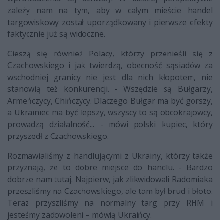
zależy nam na tym, aby w całym mieście handel
targowiskowy został uporządkowany i pierwsze efekty
faktycznie już są widoczne.
Cieszą się również Polacy, którzy przenieśli się z
Czachowskiego i jak twierdzą, obecność sąsiadów za
wschodniej granicy nie jest dla nich kłopotem, nie
stanowią też konkurencji. - Wszędzie są Bułgarzy,
Armeńczycy, Chińczycy. Dlaczego Bułgar ma być gorszy,
a Ukrainiec ma być lepszy, wszyscy to są obcokrajowcy,
prowadzą działalność... - mówi polski kupiec, który
przyszedł z Czachowskiego.
Rozmawialiśmy z handlującymi z Ukrainy, którzy także
przyznają, że to dobre miejsce do handlu. - Bardzo
dobrze nam tutaj. Najpierw, jak zlikwidowali Radomiaka
przeszliśmy na Czachowskiego, ale tam był brud i błoto.
Teraz przyszliśmy na normalny targ przy RHM i
jesteśmy zadowoleni – mówią Ukraińcy.