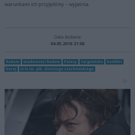
warunkami ich przyjęliśmy – wyjaśnia.
Data dodania:
04.05.2016 21:08
Radom
wiadomości Radom
Polacy
targowisko
konflikt
korej
iii lo im. płk. dionizego czachowskiego