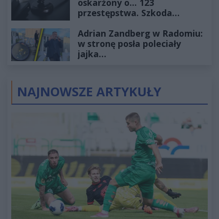
oskarżony o... 123
przestępstwa. Szkoda
wyceniona na ponad milion
Adrian Zandberg w Radomiu:
złotych
w stronę posła poleciały
jajka…
NAJNOWSZE ARTYKUŁY