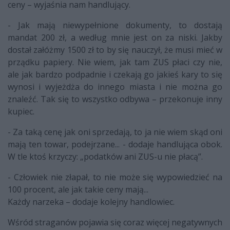
ceny – wyjaśnia nam handlujący.
- Jak mają niewypełnione dokumenty, to dostają
mandat 200 zł, a według mnie jest on za niski. Jakby
dostał załóżmy 1500 zł to by się nauczył, że musi mieć w
prządku papiery. Nie wiem, jak tam ZUS płaci czy nie,
ale jak bardzo podpadnie i czekają go jakieś kary to się
wynosi i wyjeżdża do innego miasta i nie można go
znaleźć. Tak się to wszystko odbywa – przekonuje inny
kupiec.
- Za taką cenę jak oni sprzedają, to ja nie wiem skąd oni
mają ten towar, podejrzane... - dodaje handlująca obok.
W tle ktoś krzyczy: „podatków ani ZUS-u nie płacą”.
- Człowiek nie złapał, to nie może się wypowiedzieć na
100 procent, ale jak takie ceny mają...
Każdy narzeka – dodaje kolejny handlowiec.
Wśród straganów pojawia się coraz więcej negatywnych