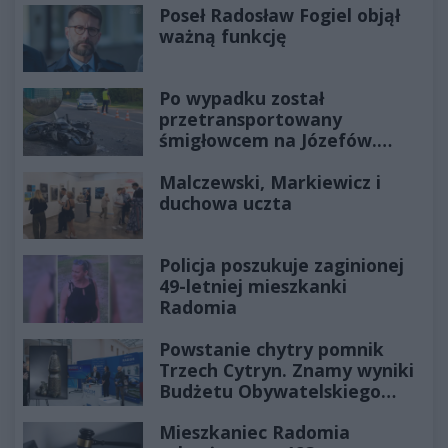
Poseł Radosław Fogiel objął
ważną funkcję
Po wypadku został
przetransportowany
śmigłowcem na Józefów.
Historia mrozi krew w żyłach
Malczewski, Markiewicz i
duchowa uczta
Policja poszukuje zaginionej
49-letniej mieszkanki
Radomia
Powstanie chytry pomnik
Trzech Cytryn. Znamy wyniki
Budżetu Obywatelskiego
2027
Mieszkaniec Radomia