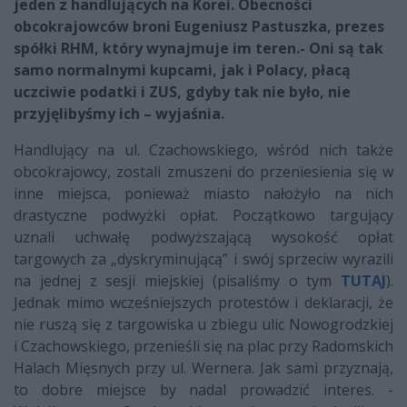
jeden z handlujących na Korei. Obecności
obcokrajowców broni Eugeniusz Pastuszka, prezes
spółki RHM, który wynajmuje im teren.- Oni są tak
samo normalnymi kupcami, jak i Polacy, płacą
uczciwie podatki i ZUS, gdyby tak nie było, nie
przyjęlibyśmy ich – wyjaśnia.
Handlujący na ul. Czachowskiego, wśród nich także
obcokrajowcy, zostali zmuszeni do przeniesienia się w
inne miejsca, ponieważ miasto nałożyło na nich
drastyczne podwyżki opłat. Początkowo targujący
uznali uchwałę podwyższającą wysokość opłat
targowych za „dyskryminującą” i swój sprzeciw wyrazili
na jednej z sesji miejskiej (pisaliśmy o tym
TUTAJ
).
Jednak mimo wcześniejszych protestów i deklaracji, że
nie ruszą się z targowiska u zbiegu ulic Nowogrodzkiej
i Czachowskiego, przenieśli się na plac przy Radomskich
Halach Mięsnych przy ul. Wernera. Jak sami przyznają,
to dobre miejsce by nadal prowadzić interes. -