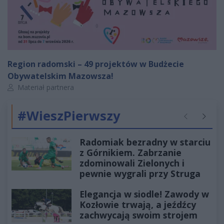
Region radomski – 49 projektów w Budżecie
Obywatelskim Mazowsza!
Autor artykułu:
Materiał partnera
#WieszPierwszy
Poprzednie
Następ
Radomiak bezradny w starciu
z Górnikiem. Zabrzanie
zdominowali Zielonych i
pewnie wygrali przy Struga
Elegancja w siodle! Zawody w
Kozłowie trwają, a jeźdźcy
zachwycają swoim strojem