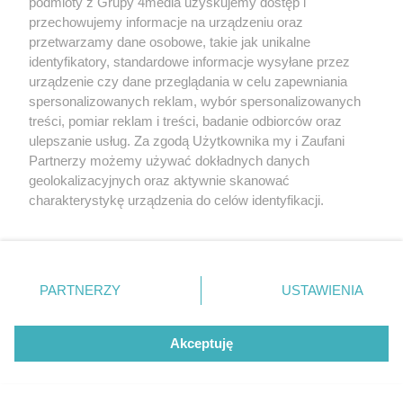
podmioty z Grupy 4media uzyskujemy dostęp i
przechowujemy informacje na urządzeniu oraz
przetwarzamy dane osobowe, takie jak unikalne
identyfikatory, standardowe informacje wysyłane przez
urządzenie czy dane przeglądania w celu zapewniania
spersonalizowanych reklam, wybór spersonalizowanych
treści, pomiar reklam i treści, badanie odbiorców oraz
Miasto dziś zatańczy i zagra! Drugi dzień
ulepszanie usług. Za zgodą Użytkownika my i Zaufani
Radom Music Camp przed nami
Partnerzy możemy używać dokładnych danych
geolokalizacyjnych oraz aktywnie skanować
Data dodania artykułu:
08.08.2026 13:59
charakterystykę urządzenia do celów identyfikacji.
Kategorie artykułu:
Radom
Ponieważ cenimy Twoją prywatność, prosimy o zgodę na
korzystanie z tych technologii poprzez kliknięcie
„Akceptuję”. Zgoda jest dobrowolna i zawsze możesz ją
NAJNOWSZE
zmienić/wycofać klikając przycisk ustawień prywatności
PARTNERZY
USTAWIENIA
GALERIE ZDJĘĆ
Poprzednie
Następne
Kliknij
znajdujący się w lewym dolnym rogu strony
. Niektóre
rodzaje przetwarzania danych nie wymagają zgody
użytkownika, ale masz prawo sprzeciwić się takiemu
Akceptuję
przetwarzaniu. Preferencje będą miały zastosowania tylko
na tej witrynie.