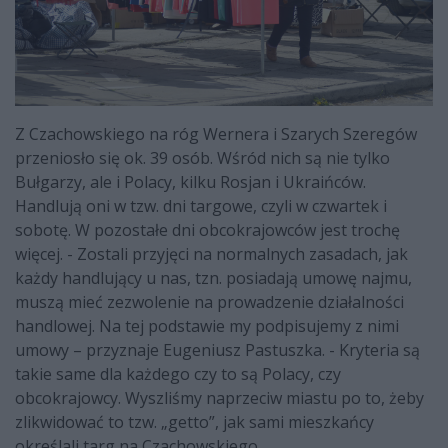
Z Czachowskiego na róg Wernera i Szarych Szeregów
przeniosło się ok. 39 osób. Wśród nich są nie tylko
Bułgarzy, ale i Polacy, kilku Rosjan i Ukraińców.
Handlują oni w tzw. dni targowe, czyli w czwartek i
sobotę. W pozostałe dni obcokrajowców jest trochę
więcej. - Zostali przyjęci na normalnych zasadach, jak
każdy handlujący u nas, tzn. posiadają umowę najmu,
muszą mieć zezwolenie na prowadzenie działalności
handlowej. Na tej podstawie my podpisujemy z nimi
umowy – przyznaje Eugeniusz Pastuszka. - Kryteria są
takie same dla każdego czy to są Polacy, czy
obcokrajowcy. Wyszliśmy naprzeciw miastu po to, żeby
zlikwidować to tzw. „getto”, jak sami mieszkańcy
określali targ na Czachowskiego.