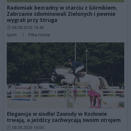
Radomiak bezradny w starciu z Górnikiem.
Zabrzanie zdominowali Zielonych i pewnie
wygrali przy Struga
Data dodania artykułu:
08.08.2026 16:40
Kategorie artykułu:
Sport
Piłka nożna
Elegancja w siodle! Zawody w Kozłowie
trwają, a jeźdźcy zachwycają swoim strojem
Data dodania artykułu:
08.08.2026 16:00