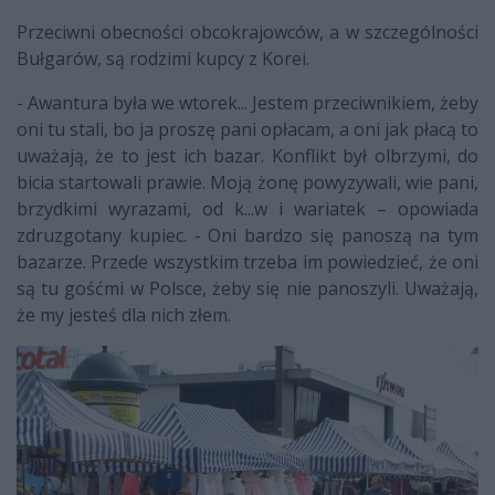
Przeciwni obecności obcokrajowców, a w szczególności
Bułgarów, są rodzimi kupcy z Korei.
- Awantura była we wtorek... Jestem przeciwnikiem, żeby
oni tu stali, bo ja proszę pani opłacam, a oni jak płacą to
uważają, że to jest ich bazar. Konflikt był olbrzymi, do
bicia startowali prawie. Moją żonę powyzywali, wie pani,
brzydkimi wyrazami, od k...w i wariatek – opowiada
zdruzgotany kupiec. - Oni bardzo się panoszą na tym
bazarze. Przede wszystkim trzeba im powiedzieć, że oni
są tu gośćmi w Polsce, żeby się nie panoszyli. Uważają,
że my jesteś dla nich złem.