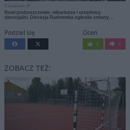
Podziel się
Oceń
0
0
ZOBACZ TEŻ: