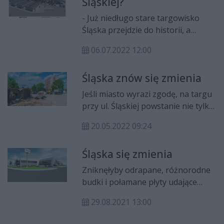
Śląskiej?
architektury.
- Już niedługo stare targowisko
Śląska przejdzie do historii, a
pojawi się nowe - uporządkowane i
06.07.2022 12:00
estetyczne – cieszy się Aneta
Włodarczyk-Małecka, wiceprezes
Śląska znów się zmienia
FPHU Feniks. Miasto
zaakceptowało zmienioną
Jeśli miasto wyrazi zgodę, na targu
koncepcję zagospodarowania
przy ul. Śląskiej powstanie nie tylko
terenu przy ul. Śląskiej, Kolejowej i
nowoczesny, dwukondygnacyjny
Poznańskiej.
20.05.2022 09:24
pawilon handlowo-usługowy, ale
także kilkanaście niewielkich
Śląska się zmienia
kiosków. Trwa właśnie
porządkowanie placu pod
Zniknęłyby odrapane, różnorodne
inwestycję.
budki i połamane płyty udające
trotuar. Dwukondygnacyjny
29.08.2021 13:00
pawilon usługowo-handlowy chce
wybudować między ul. Kolejową a