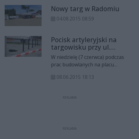
Nowy targ w Radomiu
04.08.2015 08:59
Pocisk artyleryjski na
targowisku przy ul.
Śląskiej
W niedzielę (7 czerwca) podczas
prac budowlanych na placu
targowym przy ul. Śląskiej
08.06.2015 18:13
znaleziono pocisk artyleryjski.
Saperzy z Dęblina zabezpieczyli i
zabrali niewybuch.
REKLAMA
REKLAMA