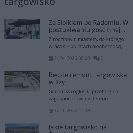
targowisko
Ze Słoikiem po Radomiu. W
poszukiwaniu gościnnej
Wali
Z rodzinnym miastem, do którego
wraca się po latach nieobecności,
jest trochę jak z dawną narzeczoną.
24.04.2026 08:00
2
Przed odkrywaniem na nowo
starych miejsc pojawia się
Będzie remont targowiska
ekscytacja niczym na randce z
w Iłży
gatunku „powrót do przeszłości”.
Niepewność, czy to co się zobaczy
Gmina Iłża ogłosiła przetarg na
wpisze się w obrazy namalowane w
zagospodarowanie terenu
pamięci i w wyobraźni, czy też
targowiska. W ramach inwestycji
zdecydowanie rozminie się z
12.10.2022 12:09
mają tam powstać miejsca
oczekiwaniami.
parkingowe, pojawią się też tereny
Jakie targowisko na
zielone i elementy małej