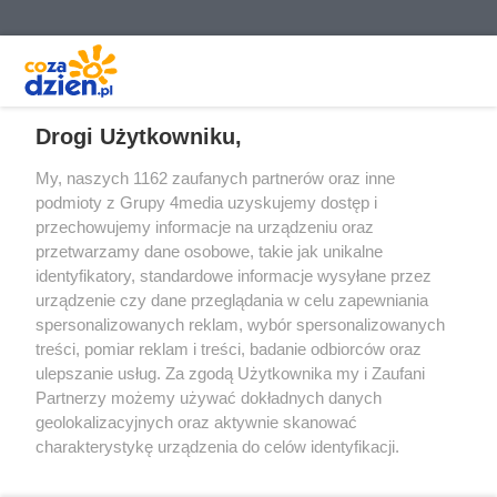
REKLAMA
Drogi Użytkowniku,
My, naszych 1162 zaufanych partnerów oraz inne
podmioty z Grupy 4media uzyskujemy dostęp i
przechowujemy informacje na urządzeniu oraz
przetwarzamy dane osobowe, takie jak unikalne
identyfikatory, standardowe informacje wysyłane przez
urządzenie czy dane przeglądania w celu zapewniania
spersonalizowanych reklam, wybór spersonalizowanych
Redakcja
Reklama
Prywatność
Praca Łódź
treści, pomiar reklam i treści, badanie odbiorców oraz
the:protocol
ulepszanie usług. Za zgodą Użytkownika my i Zaufani
Partnerzy możemy używać dokładnych danych
geolokalizacyjnych oraz aktywnie skanować
charakterystykę urządzenia do celów identyfikacji.
Ponieważ cenimy Twoją prywatność, prosimy o zgodę na
Szukaj
korzystanie z tych technologii poprzez kliknięcie