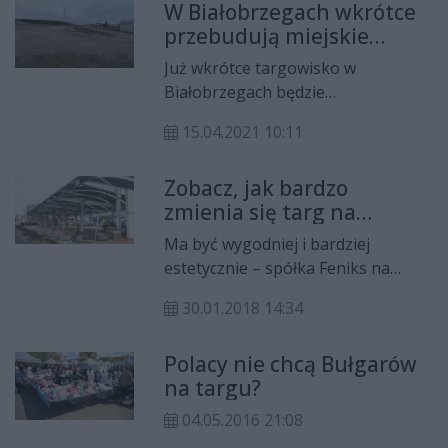
W Białobrzegach wkrótce
Śląską spółka Feniks. Powstałby
przebudują miejskie
tam także parking dla klientów. By
targowisko
te plany stały się rzeczywistością,
Już wkrótce targowisko w
radni muszą się zgodzić na
Białobrzegach będzie
przedłużenie – do 2031 roku
przebudowane. To efekt
dzierżawy terenu między ul.
15.04.2021 10:11
pozyskanych przez gminę środków
Kolejową, Poznańską, Śląską a
finansowych w ramach konkursu
Staroopatowską.
Zobacz, jak bardzo
„Inwestycje w targowiska lub
zmienia się targ na
obiekty budowlane przeznaczone
Śląskiej
na cele promocji lokalnych
Ma być wygodniej i bardziej
produktów” z Programu Rozwoju
estetycznie – spółka Feniks na
Obszarów Wiejskich.
targowisku przy ul. Śląskiej buduje
30.01.2018 14:34
nowe wiaty. Pod dachem warzywa i
owoce będziemy mogli kupować od
Polacy nie chcą Bułgarów
wiosny.
na targu?
04.05.2016 21:08