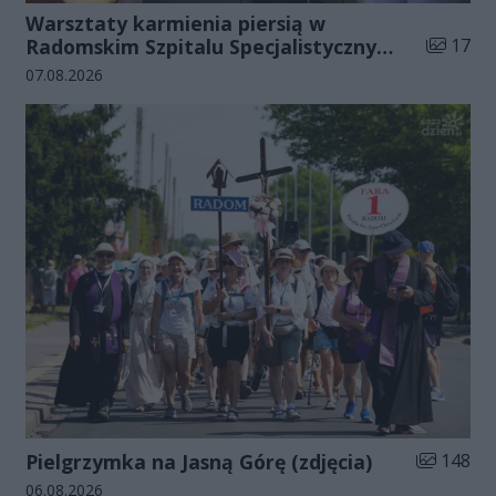
Warsztaty karmienia piersią w
Liczba zd
Radomskim Szpitalu Specjalistycznym
17
(zdjęcia)
Data dodania galerii:
07.08.2026
Liczba zdj
Pielgrzymka na Jasną Górę (zdjęcia)
148
Data dodania galerii:
06.08.2026