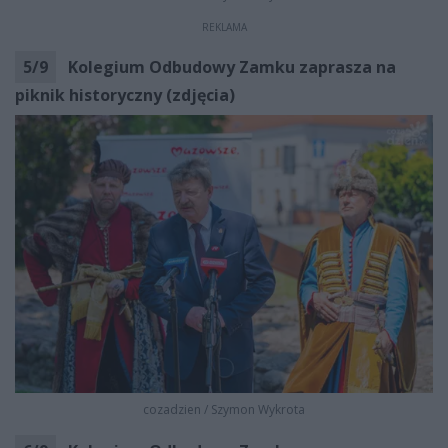
REKLAMA
5
/
9
Kolegium Odbudowy Zamku zaprasza na
piknik historyczny (zdjęcia)
cozadzien
/
Szymon Wykrota