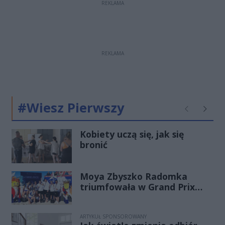
REKLAMA
REKLAMA
#Wiesz Pierwszy
Poprzednie
Następ
Kobiety uczą się, jak się
bronić
Moya Zbyszko Radomka
triumfowała w Grand Prix
PGE. Radomianki
bezkonkurencyjne w Ustce!
ARTYKUŁ SPONSOROWANY