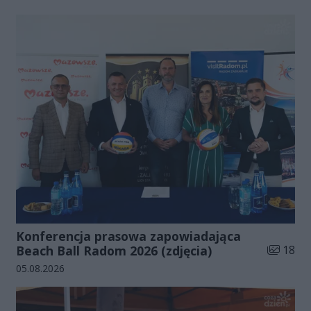
Konferencja prasowa zapowiadająca
Liczba zd
Beach Ball Radom 2026 (zdjęcia)
18
Data dodania galerii:
05.08.2026