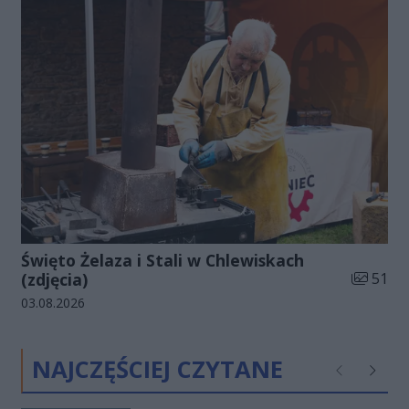
Święto Żelaza i Stali w Chlewiskach
Liczba zd
(zdjęcia)
51
Data dodania galerii:
03.08.2026
NAJCZĘŚCIEJ CZYTANE
Poprzednie
Następ