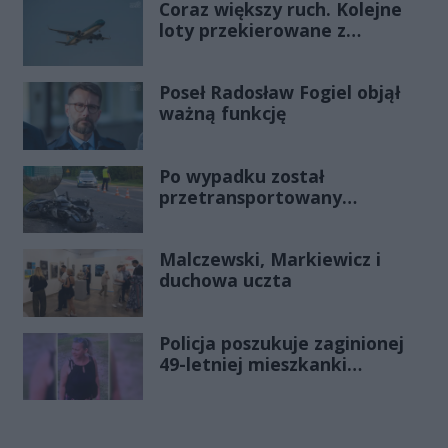
Coraz większy ruch. Kolejne
loty przekierowane z
Warszawy do Radomia
Poseł Radosław Fogiel objął
ważną funkcję
Po wypadku został
przetransportowany
śmigłowcem na Józefów.
Historia mrozi krew w żyłach
Malczewski, Markiewicz i
duchowa uczta
Policja poszukuje zaginionej
49-letniej mieszkanki
Radomia