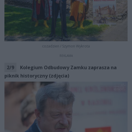
cozadzien
/
Szymon Wykrota
REKLAMA
2
/
9
Kolegium Odbudowy Zamku zaprasza na
piknik historyczny (zdjęcia)