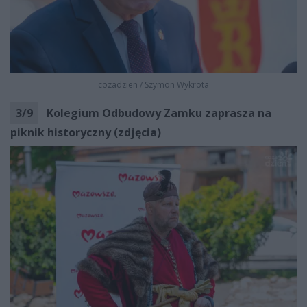
cozadzien
/
Szymon Wykrota
3
/
9
Kolegium Odbudowy Zamku zaprasza na
piknik historyczny (zdjęcia)