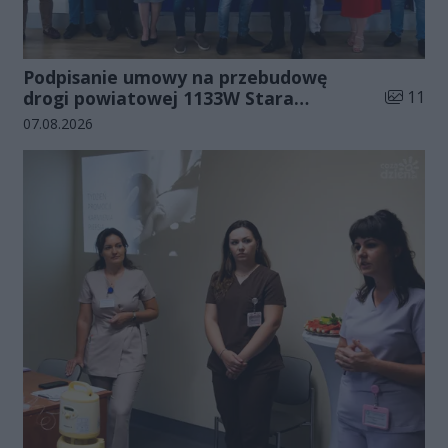
Podpisanie umowy na przebudowę
Liczba zd
drogi powiatowej 1133W Stara
11
Błotnica - Jedlanka (zdjęcia)
Data dodania galerii:
07.08.2026