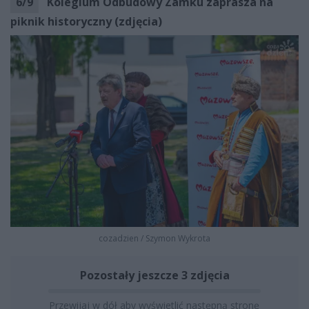
6
/
9
Kolegium Odbudowy Zamku zaprasza na
piknik historyczny (zdjęcia)
cozadzien
/
Szymon Wykrota
Pozostały jeszcze 3 zdjęcia
Przewijaj w dół aby wyświetlić następną stronę