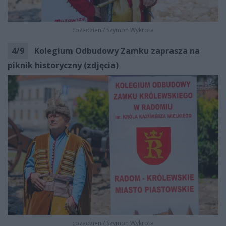
cozadzien
/
Szymon Wykrota
4
/
9
Kolegium Odbudowy Zamku zaprasza na
piknik historyczny (zdjęcia)
cozadzien
/
Szymon Wykrota