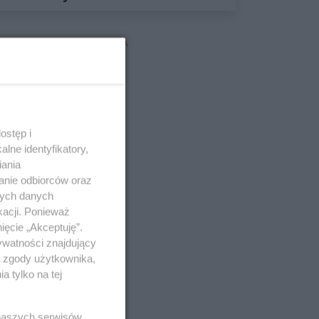
Obywatelskiego 2027
REKLAMA
ostęp i
lne identyfikatory,
iania
anie odbiorców oraz
nych danych
kacji. Ponieważ
ięcie „Akceptuję”.
ywatności znajdujący
ą zgody użytkownika,
 tylko na tej
 naszych serwisów