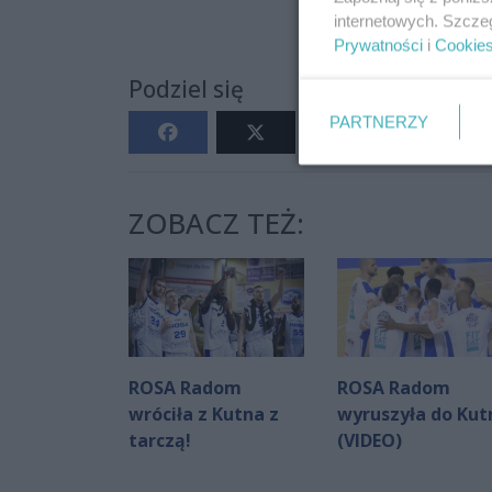
internetowych. Szcze
Prywatności
i
Cookie
Podziel się
PARTNERZY
ZOBACZ TEŻ:
ROSA Radom
ROSA Radom
wróciła z Kutna z
wyruszyła do Kut
tarczą!
(VIDEO)