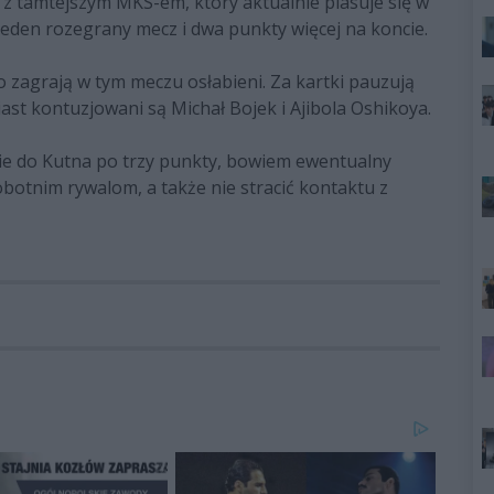
 z tamtejszym MKS-em, który aktualnie plasuje się w
o jeden rozegrany mecz i dwa punkty więcej na koncie.
zagrają w tym meczu osłabieni. Za kartki pauzują
st kontuzjowani są Michał Bojek i Ajibola Oshikoya.
edzie do Kutna po trzy punkty, bowiem ewentualny
otnim rywalom, a także nie stracić kontaktu z