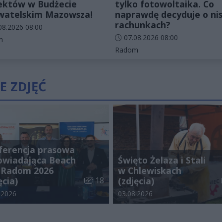
ektów w Budżecie
tylko fotowoltaika. Co
atelskim Mazowsza!
naprawdę decyduje o nis
rachunkach?
odania artykułu:
08.2026 08:00
Data dodania artykułu:
07.08.2026 08:00
rie artykułu:
m
Kategorie artykułu:
Radom
E ZDJĘĆ
ferencja prasowa
owiadająca Beach
Święto Żelaza i Stali
l Radom 2026
w Chlewiskach
alerii:
Liczba zdjęć w galerii:
ęcia)
18
(zdjęcia)
odania galerii:
Data dodania galerii:
.2026
03.08.2026