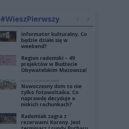
#WieszPierwszy
Poprzednie
Następne
Informator kulturalny. Co
będzie działo się w
weekend?
Region radomski – 49
projektów w Budżecie
Obywatelskim Mazowsza!
ARTYKUŁ SPONSOROWANY
Nowoczesny dom to nie
tylko fotowoltaika. Co
naprawdę decyduje o
niskich rachunkach?
Radomiak zagra z
rezerwami Korony. Jest
terminarz I rundy Pucharu