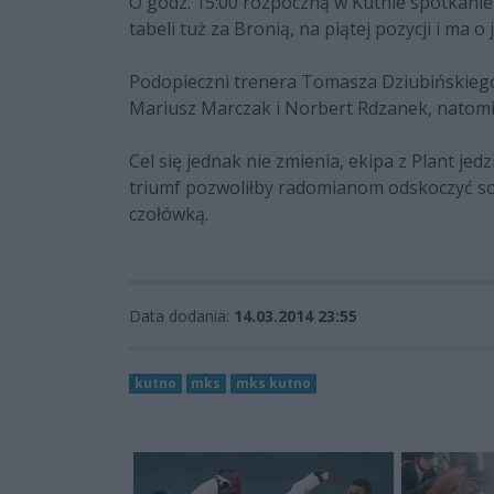
O godz. 15:00 rozpoczną w Kutnie spotkanie
tabeli tuż za Bronią, na piątej pozycji i ma 
Podopieczni trenera Tomasza Dziubińskiego 
Mariusz Marczak i Norbert Rdzanek, natomia
Cel się jednak nie zmienia, ekipa z Plant j
triumf pozwoliłby radomianom odskoczyć sob
czołówką.
Data dodania:
14.03.2014 23:55
kutno
mks
mks kutno