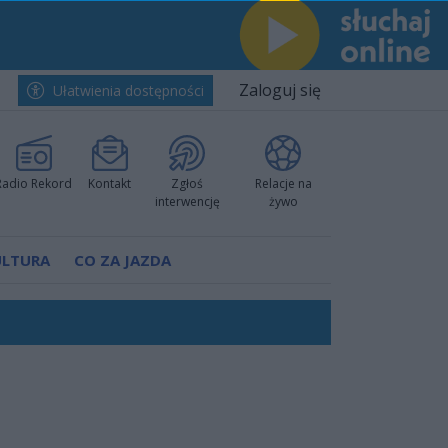
Zaloguj się
Ułatwienia dostępności
Radio Rekord
Kontakt
Zgłoś
Relacje na
interwencję
żywo
ULTURA
CO ZA JAZDA
ów pokazali klasę
rzowi
worzyć nową sportową tradycję"
ruchu