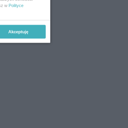
esz w
Polityce
Akceptuję