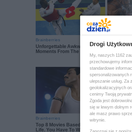
Drogi Użytkow
My, naszych 1162 zau
przechowujemy informa
standardowe informac
spersonalizowanych re
ulepszanie usług. Za
geolokalizacyjnych or
cenimy Twoją prywatno
Zgoda jest dobrowoln
się w lewym dolnym r
ale masz prawo sprzec
witrynie.
Zapoznaj się z poniż