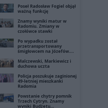
Poseł Radosław Fogiel objął
ważną funkcję
Znamy wyniki matur w
Radomiu. Zmiany w
czołówce stawki
Po wypadku został
przetransportowany
śmigłowcem na Józefów.
Historia mrozi krew w
Malczewski, Markiewicz i
żyłach
duchowa uczta
Policja poszukuje zaginionej
49-letniej mieszkanki
Radomia
Powstanie chytry pomnik
Trzech Cytryn. Znamy
wyniki Budżetu