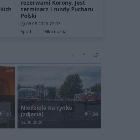
rezerwami Korony. Jest
kich
terminarz I rundy Pucharu
Polski
Data dodania artykułu:
06.08.2026 22:07
Kategorie artykułu:
Sport
Piłka nożna
Poprzednie
Następne
Kliknij aby zobaczyć wi
Niedziela na rynku
Liczba zdjęć w galerii:
Liczba zdjęć w galerii:
51
(zdjęcia)
34
Data dodania galerii:
02.08.2026