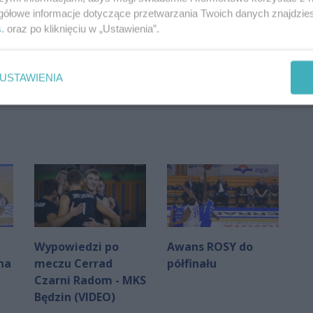
gółowe informacje dotyczące przetwarzania Twoich danych znajdzi
s
. oraz po kliknięciu w „Ustawienia”.
Oceń
USTAWIENIA
0
0
Wypowiedzi po
Awans ROSY do
na
meczu Cerrad
półfinału
Czarni Radom - MKS
Będzin (VIDEO)