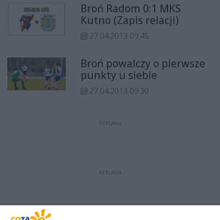
Broń Radom 0:1 MKS
Kutno (Zapis relacji)
27.04.2013 09:45
Broń powalczy o pierwsze
punkty u siebie
27.04.2013 09:30
REKLAMA
REKLAMA