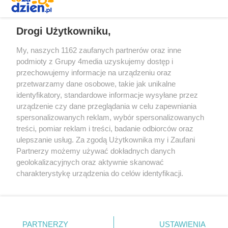
REKLAMA
Drogi Użytkowniku,
My, naszych 1162 zaufanych partnerów oraz inne
podmioty z Grupy 4media uzyskujemy dostęp i
przechowujemy informacje na urządzeniu oraz
przetwarzamy dane osobowe, takie jak unikalne
identyfikatory, standardowe informacje wysyłane przez
urządzenie czy dane przeglądania w celu zapewniania
spersonalizowanych reklam, wybór spersonalizowanych
Redakcja
Reklama
Prywatność
Praca Łódź
treści, pomiar reklam i treści, badanie odbiorców oraz
the:protocol
ulepszanie usług. Za zgodą Użytkownika my i Zaufani
Partnerzy możemy używać dokładnych danych
geolokalizacyjnych oraz aktywnie skanować
charakterystykę urządzenia do celów identyfikacji.
Ponieważ cenimy Twoją prywatność, prosimy o zgodę na
Szukaj
korzystanie z tych technologii poprzez kliknięcie
„Akceptuję”. Zgoda jest dobrowolna i zawsze możesz ją
zmienić/wycofać klikając przycisk ustawień prywatności
Facebook.com
Youtube.com
PARTNERZY
USTAWIENIA