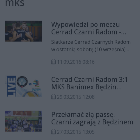
mks
Wypowiedzi po meczu
Cerrad Czarni Radom -
MKS Będzin (VIDEO)
Siatkarze Cerrad Czarnych Radom
w ostatnią sobotę (10 września)
podejmowali na własnym boisku
11.09.2016 08:16
MKS Będzin. W towarzyskim
spotkaniu, kibice byli świadkami
Cerrad Czarni Radom 3:1
pięciosetowej walki, która
MKS Banimex Będzin
zakończyła się zwycięstwem
(zapis relacji)
gospodarzy. Spotkanie
29.03.2015 12:08
podsumowali dla nas Marcin
Waliński (MKS Będzin) oraz Jakub
Przełamać złą passę.
Zwiech (Cerrad Czarni Radom).
Czarni zagrają z Będzinem
27.03.2015 13:05