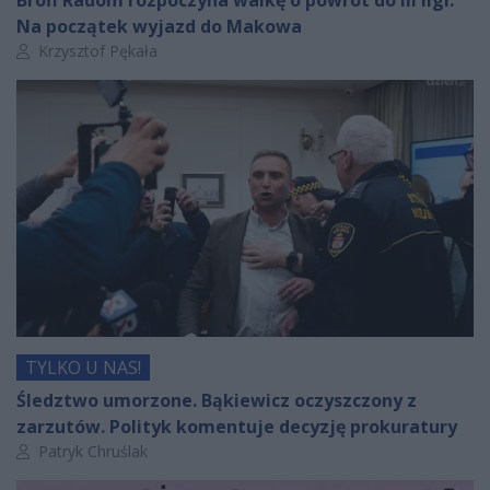
Broń Radom rozpoczyna walkę o powrót do III ligi.
Na początek wyjazd do Makowa
Autor artykułu:
Krzysztof Pękała
TYLKO U NAS!
Śledztwo umorzone. Bąkiewicz oczyszczony z
zarzutów. Polityk komentuje decyzję prokuratury
Autor artykułu:
Patryk Chruślak