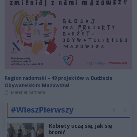
Region radomski – 49 projektów w Budżecie
Obywatelskim Mazowsza!
Autor artykułu:
Materiał partnera
#WieszPierwszy
Poprzednie
Następ
Kobiety uczą się, jak się
bronić