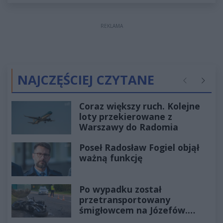
REKLAMA
NAJCZĘŚCIEJ CZYTANE
Poprzednie
Następ
Coraz większy ruch. Kolejne
loty przekierowane z
Warszawy do Radomia
Poseł Radosław Fogiel objął
ważną funkcję
Po wypadku został
przetransportowany
śmigłowcem na Józefów.
Historia mrozi krew w żyłach