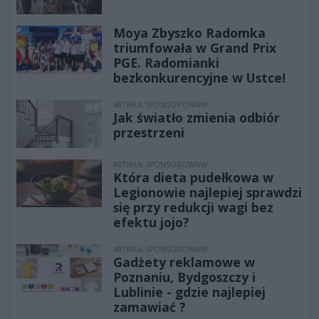
Moya Zbyszko Radomka
triumfowała w Grand Prix
PGE. Radomianki
bezkonkurencyjne w Ustce!
ARTYKUŁ SPONSOROWANY
Jak światło zmienia odbiór
przestrzeni
ARTYKUŁ SPONSOROWANY
Która dieta pudełkowa w
Legionowie najlepiej sprawdzi
się przy redukcji wagi bez
efektu jojo?
ARTYKUŁ SPONSOROWANY
Gadżety reklamowe w
Poznaniu, Bydgoszczy i
Lublinie - gdzie najlepiej
zamawiać ?