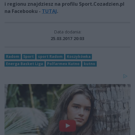
i regionu znajdziesz na profilu Sport.Cozadzien.pl
na Facebooku -
TUTAJ
.
Data dodania:
25.03.2017 20:03
Radom
Sport
sport Radom
Koszykówka
Energa Basket Liga
Polfarmex Kutno
kutno