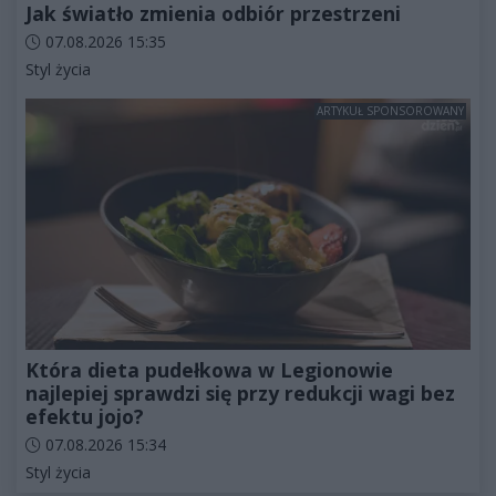
Jak światło zmienia odbiór przestrzeni
Data dodania artykułu:
07.08.2026 15:35
Kategorie artykułu:
Styl życia
ARTYKUŁ SPONSOROWANY
Która dieta pudełkowa w Legionowie
najlepiej sprawdzi się przy redukcji wagi bez
efektu jojo?
Data dodania artykułu:
07.08.2026 15:34
Kategorie artykułu:
Styl życia