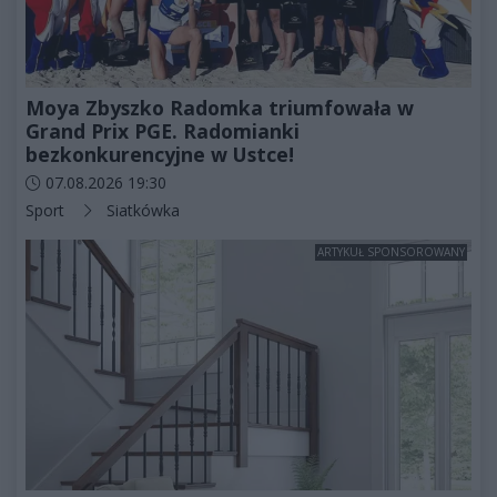
Moya Zbyszko Radomka triumfowała w
Grand Prix PGE. Radomianki
bezkonkurencyjne w Ustce!
Data dodania artykułu:
07.08.2026 19:30
Kategorie artykułu:
Sport
Siatkówka
ARTYKUŁ SPONSOROWANY