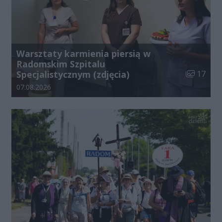
Warsztaty karmienia piersią w
Radomskim Szpitalu
Liczba zdj
Specjalistycznym (zdjęcia)
17
Data dodania galerii:
07.08.2026