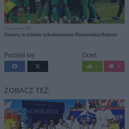
Podziel się
Oceń
0
0
ZOBACZ TEŻ: