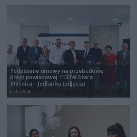
Podpisanie umowy na przebudowę
drogi powiatowej 1133W Stara
Liczba zdj
Błotnica - Jedlanka (zdjęcia)
11
Data dodania galerii:
07.08.2026