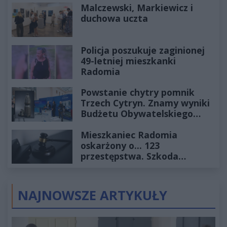
Malczewski, Markiewicz i
duchowa uczta
Policja poszukuje zaginionej
49-letniej mieszkanki
Radomia
Powstanie chytry pomnik
Trzech Cytryn. Znamy wyniki
Budżetu Obywatelskiego
2027
Mieszkaniec Radomia
oskarżony o... 123
przestępstwa. Szkoda
wyceniona na ponad milion
złotych
NAJNOWSZE ARTYKUŁY