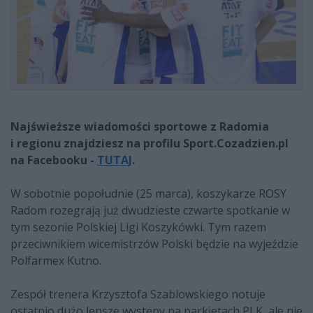
Najświeższe wiadomości sportowe z Radomia
i regionu znajdziesz na profilu Sport.Cozadzien.pl
na Facebooku -
TUTAJ
.
W sobotnie popołudnie (25 marca), koszykarze ROSY
Radom rozegrają już dwudzieste czwarte spotkanie w
tym sezonie Polskiej Ligi Koszykówki. Tym razem
przeciwnikiem wicemistrzów Polski będzie na wyjeździe
Polfarmex Kutno.
Zespół trenera Krzysztofa Szablowskiego notuje
ostatnio dużo lepsze występy na parkietach PLK, ale nie