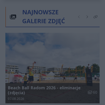
NAJNOWSZE
GALERIE ZDJĘĆ
Poprzednie
Następne
Kliknij
Beach Ball Radom 2026 - eliminacje
Liczba zdj
(zdjęcia)
60
Data dodania galerii:
07.08.2026