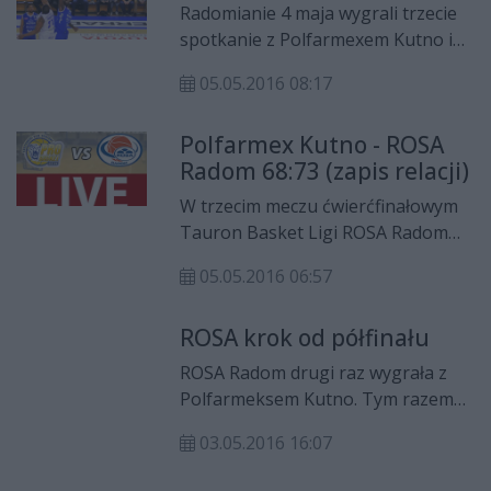
Polski zmierzą się z miejscowym
Radomianie 4 maja wygrali trzecie
Polfarmexem, aktualnie jedenastą
spotkanie z Polfarmexem Kutno i
drużyną w tabeli.
tym samym awansowali do
05.05.2016 08:17
półfinału play-off 2016. Dla
podopiecznych Wojciecha
Polfarmex Kutno - ROSA
Kamińskiego to trzeci z rzędu
Radom 68:73 (zapis relacji)
półfinał w walce o mistrzostwo
Polski!
W trzecim meczu ćwierćfinałowym
Tauron Basket Ligi ROSA Radom
wygrała w Kutnie z Polfarmexem
05.05.2016 06:57
68:73! Tym samym radomianie po
raz trzeci z rzędu awansowali do
ROSA krok od półfinału
półfinału rundy play-off rozgrywek
Tauron Basket Ligi.
ROSA Radom drugi raz wygrała z
Polfarmeksem Kutno. Tym razem
podopieczni Wojciecha
03.05.2016 16:07
Kamińskiego triumfowali 63:56.
Najskuteczniejszym zawodnikiem