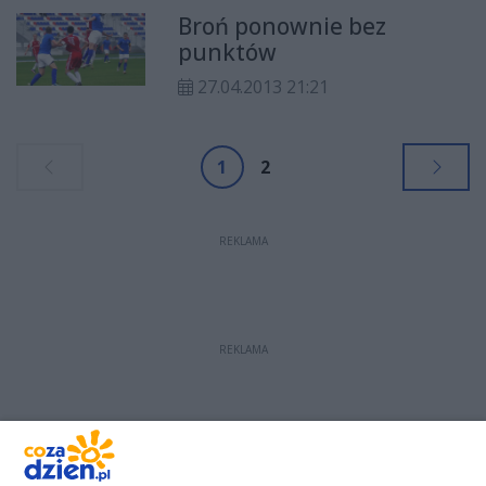
Broń ponownie bez
punktów
27.04.2013 21:21
1
2
REKLAMA
REKLAMA
REKLAMA