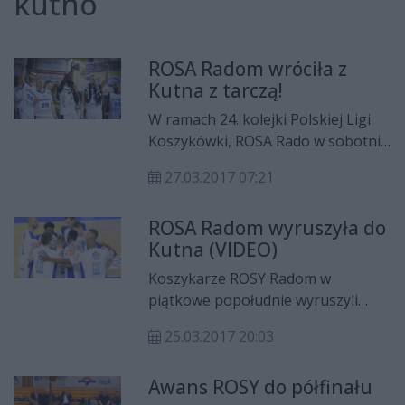
kutno
ROSA Radom wróciła z
Kutna z tarczą!
W ramach 24. kolejki Polskiej Ligi
Koszykówki, ROSA Rado w sobotni
(25 marca) wieczór zagrała na
27.03.2017 07:21
wyjeździe z Polfarmexem Kutno.
Wicemistrzowie Polski po
ROSA Radom wyruszyła do
zeszłotygodniowej porażce z
Kutna (VIDEO)
Panterami, w Kutnie sprawiła
swoim kibicom dużo radości,
Koszykarze ROSY Radom w
triumfując w starciu z Polfarmexem
piątkowe popołudnie wyruszyli
65:76!
spod hali MOSiR-u w Radomiu do
25.03.2017 20:03
Kutna, gdzie w sobotę (25 marca)
czekać ich będzie kolejne ligowe
Awans ROSY do półfinału
starcie. Tym razem wicemistrzowie