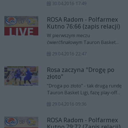
medalowej (relacja LIVE TUTAJ), ale
30.04.2016 17:49
własnej hali Polfarmex Kutno 76:66.
za nim do tego dojdzie zobaczcie
Najlepszym zawodnikiem spotkania
jakie emocje były w pierwszym
ROSA Radom - Polfarmex
był kapitan „Smoków” Robert
pojedynku.
Kutno 76:66 (zapis relacji)
Witka, który zdobył aż 19 punktów.
W rywalizacji do trzech zwycięstw
W pierwszym meczu
radomianie prowadzą 1:0.
ćwierćfinałowym Tauron Basket
Ligi ROSA Radom pokonała
29.04.2016 22:47
Polfarmex Kutno 76:66. W
rywalizacji do trzech wygranych
Rosa zaczyna "Drogę po
radomianie prowadzą 1:0. Drugi
złoto"
mecz tej batalii zostanie rozegrany
w niedzielę (1 maja) również w
"Droga po złoto" - tak drugą rundę
Radomiu.
Tauron Basket Ligi, fazę play-off
nazywa radomski przedstawiciel
29.04.2016 09:36
ekstraklasy, ROSA Radom. Już dziś
(piątek, 29 kwietnia) radomianie
ROSA Radom - Polfarmex
rozpoczynają bezpośrednią walkę o
Kutno 79:72 (Zapis relacji)
medale mistrzostw Polski. Ich