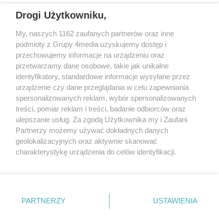
Drogi Użytkowniku,
My, naszych 1162 zaufanych partnerów oraz inne
podmioty z Grupy 4media uzyskujemy dostęp i
przechowujemy informacje na urządzeniu oraz
przetwarzamy dane osobowe, takie jak unikalne
identyfikatory, standardowe informacje wysyłane przez
urządzenie czy dane przeglądania w celu zapewniania
spersonalizowanych reklam, wybór spersonalizowanych
Redakcja
Reklama
Prywatność
Praca Łódź
treści, pomiar reklam i treści, badanie odbiorców oraz
the:protocol
ulepszanie usług. Za zgodą Użytkownika my i Zaufani
Partnerzy możemy używać dokładnych danych
geolokalizacyjnych oraz aktywnie skanować
charakterystykę urządzenia do celów identyfikacji.
Ponieważ cenimy Twoją prywatność, prosimy o zgodę na
Szukaj
korzystanie z tych technologii poprzez kliknięcie
„Akceptuję”. Zgoda jest dobrowolna i zawsze możesz ją
zmienić/wycofać klikając przycisk ustawień prywatności
Facebook.com
Youtube.com
PARTNERZY
USTAWIENIA
znajdujący się w lewym dolnym rogu strony
. Niektóre
rodzaje przetwarzania danych nie wymagają zgody