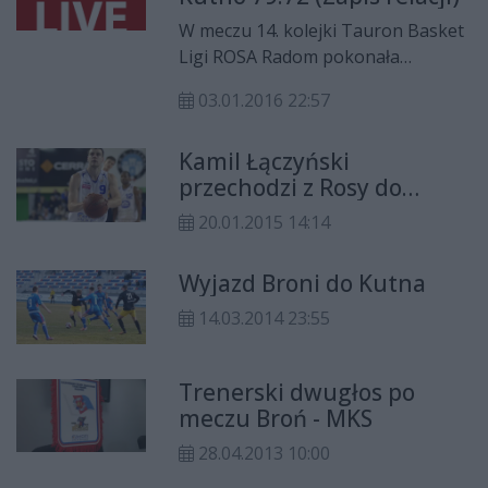
rywalem na etapie ćwierćfinału
W meczu 14. kolejki Tauron Basket
będzie ekipa Polfarmexu Kutno.
Ligi ROSA Radom pokonała
Zapraszamy na naszą relację z tego
Polfarmex Kutno 79:71.
spotkania, dziś około godziny 19:40.
03.01.2016 22:57
Kamil Łączyński
przechodzi z Rosy do
Polfarmexu!
20.01.2015 14:14
Wyjazd Broni do Kutna
14.03.2014 23:55
Trenerski dwugłos po
meczu Broń - MKS
28.04.2013 10:00