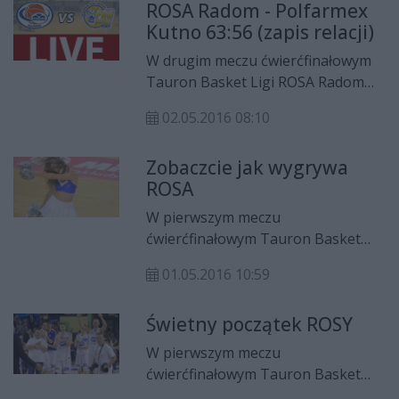
ROSA Radom - Polfarmex
spotkania był CJ Harris, który
Kutno 63:56 (zapis relacji)
zdobył aż 22 punkt. W rywalizacji do
trzech zwycięstw radomianie
W drugim meczu ćwierćfinałowym
prowadzą 2:0.
Tauron Basket Ligi ROSA Radom
pokonała Polfarmex Kutno 63:56.
02.05.2016 08:10
Najskuteczniejszym zawodnikiem
spotkania był CJ Harris, który
Zobaczcie jak wygrywa
zdobył 22 punkty. W rywalizacji do
ROSA
trzech zwycięstw ROSA prowadzi
2:0.
W pierwszym meczu
ćwierćfinałowym Tauron Basket
Ligi ROSA Radom zasłużenie
01.05.2016 10:59
pokonała Polfarmex Kutno (więcej
TUTAJ) i zrobiła pierwszy krok w
Świetny początek ROSY
stronę półfinału. W niedzielę (1
maja) podopieczni Wojciecha
W pierwszym meczu
Kamińskiego będą mogli jeszcze
ćwierćfinałowym Tauron Basket
bardziej zbliżyć się do rozgrywki
Ligi ROSA Radom pokonała we