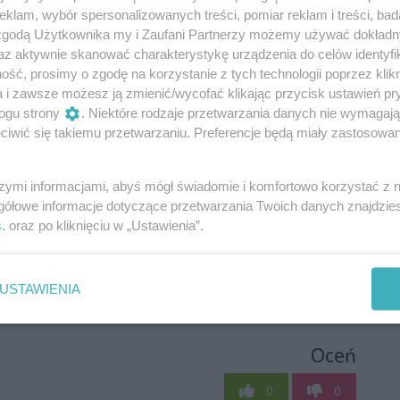
klam, wybór spersonalizowanych treści, pomiar reklam i treści, bad
 zgodą Użytkownika my i Zaufani Partnerzy możemy używać dokład
az aktywnie skanować charakterystykę urządzenia do celów identyfi
ść, prosimy o zgodę na korzystanie z tych technologii poprzez klikn
a i zawsze możesz ją zmienić/wycofać klikając przycisk ustawień pr
ogu strony
. Niektóre rodzaje przetwarzania danych nie wymagaj
iwić się takiemu przetwarzaniu. Preferencje będą miały zastosowania
szymi informacjami, abyś mógł świadomie i komfortowo korzystać z
gółowe informacje dotyczące przetwarzania Twoich danych znajdzi
s
. oraz po kliknięciu w „Ustawienia”.
USTAWIENIA
Oceń
0
0