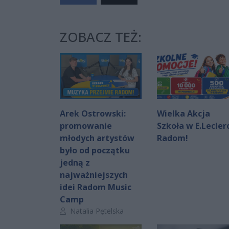
ZOBACZ TEŻ:
Arek Ostrowski:
Wielka Akcja
promowanie
Szkoła w E.Lecler
młodych artystów
Radom!
było od początku
jedną z
najważniejszych
idei Radom Music
Camp
Autor artykułu:
Natalia Pętelska