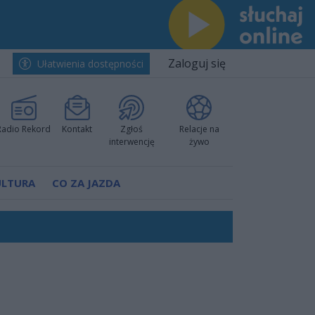
Zaloguj się
Ułatwienia dostępności
Radio Rekord
Kontakt
Zgłoś
Relacje na
interwencję
żywo
ULTURA
CO ZA JAZDA
ów pokazali klasę
rzowi
worzyć nową sportową tradycję"
ruchu