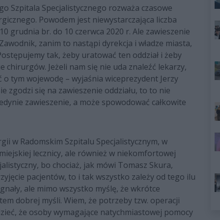
go Szpitala Specjalistycznego rozważa czasowe
gicznego. Powodem jest niewystarczająca liczba
10 grudnia br. do 10 czerwca 2020 r. Ale zawieszenie
 Zawodnik, zanim to nastąpi dyrekcja i władze miasta,
 Postępujemy tak, żeby uratować ten oddział i żeby
 chirurgów. Jeżeli nam się nie uda znaleźć lekarzy,
 o tym wojewodę – wyjaśnia wiceprezydent Jerzy
ie zgodzi się na zawieszenie oddziału, to to nie
 jedynie zawieszenie, a może spowodować całkowite
urgii w Radomskim Szpitalu Specjalistycznym, w
o miejskiej lecznicy, ale również w niekomfortowej
cjalistyczny, bo chociaż, jak mówi Tomasz Skura,
yjęcie pacjentów, to i tak wszystko zależy od tego ilu
sygnały, ale mimo wszystko myślę, że wkrótce
tem dobrej myśli. Wiem, że potrzeby tzw. operacji
dzieć, że osoby wymagające natychmiastowej pomocy