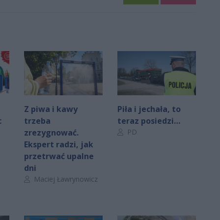
Z piwa i kawy
Piła i jechała, to
c
trzeba
teraz posiedzi…
Autor artykułu:
zrezygnować.
PD
Ekspert radzi, jak
przetrwać upalne
dni
Autor artykułu:
Maciej Ławrynowicz