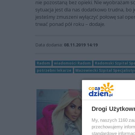
nie pozostaną bez opieki. Nie wyobrażam so
sytuacja jest dla nas dodatkowo trudna, bo 
jesteśmy zmuszeni wyłączyć połowę sal oper
trwać ponad pół roku – dodaje.
Data dodania:
08.11.2019 14:19
Radom
wiadomości Radom
Radomski Szpital Spe
potrzebni lekarze
Mazowiecki Szpital Specjalist
Drogi Użytkow
My, naszych 1160 zau
przechowujemy informa
standardowe informac