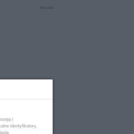
REKLAMA
ostęp i
lne identyfikatory,
iania