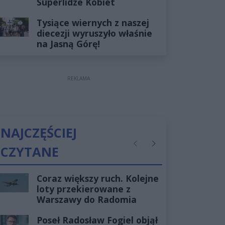
Superlidze Kobiet
Tysiące wiernych z naszej
diecezji wyruszyło właśnie
na Jasną Górę!
REKLAMA
NAJCZĘŚCIEJ
CZYTANE
Poprzednie
Następne
Coraz większy ruch. Kolejne
loty przekierowane z
Warszawy do Radomia
Poseł Radosław Fogiel objął