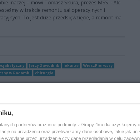
bie inaczej – mówi Tomasz Skura, prezes MSS. - Ale
jesteśmy w trakcie remontu sal operacyjnych i
acyjnych. To jest duże przedsięwzięcie, a remont ma
cjalistyczny
Jerzy Zawodnik
lekarze
WieszPierwszy
yczny w Radomiu
chirurgia
niku,
fanych partnerów oraz inne podmioty z Grupy 4media uzyskujemy d
cje na urządzeniu oraz przetwarzamy dane osobowe, takie jak unika
je wysyłane przez urządzenie czy dane przeglądania w celu zapewn