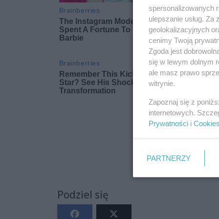
spersonalizowanych re
ulepszanie usług. Za
geolokalizacyjnych or
cenimy Twoją prywatno
Zgoda jest dobrowoln
się w lewym dolnym r
ale masz prawo sprzec
witrynie.
Zapoznaj się z poniż
internetowych. Szcze
Prywatności
i
Cookie
PARTNERZY
Podziel się