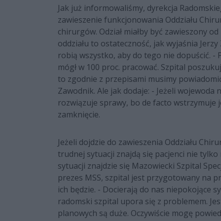
Jak już informowaliśmy, dyrekcja Radomskie
zawieszenie funkcjonowania Oddziału Chirur
chirurgów. Odział miałby być zawieszony od 
oddziału to ostateczność, jak wyjaśnia Jerzy
robią wszystko, aby do tego nie dopuścić. -
mógł w 100 proc. pracować. Szpital poszukuje
to zgodnie z przepisami musimy powiadomić
Zawodnik. Ale jak dodaje: - Jeżeli wojewoda n
rozwiązuje sprawy, bo de facto wstrzymuje
zamknięcie.
Jeżeli dojdzie do zawieszenia Oddziału Chir
trudnej sytuacji znajdą się pacjenci nie tylk
sytuacji znajdzie się Mazowiecki Szpital Spe
prezes MSS, szpital jest przygotowany na prz
ich będzie. - Docierają do nas niepokojące 
radomski szpital upora się z problemem. Jes
planowych są duże. Oczywiście mogę powie