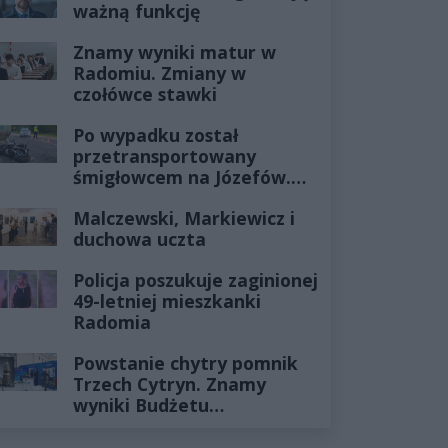
ważną funkcję
Znamy wyniki matur w
Radomiu. Zmiany w
czołówce stawki
Po wypadku został
przetransportowany
śmigłowcem na Józefów.
Historia mrozi krew w
Malczewski, Markiewicz i
żyłach
duchowa uczta
Policja poszukuje zaginionej
49-letniej mieszkanki
Radomia
Powstanie chytry pomnik
Trzech Cytryn. Znamy
wyniki Budżetu
Obywatelskiego 2027