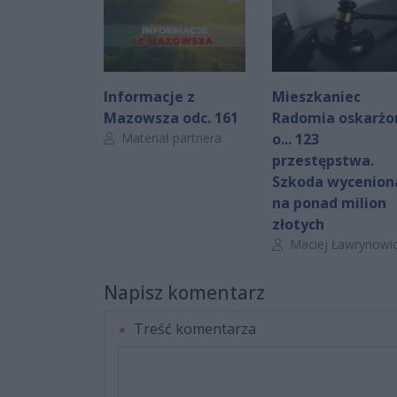
Informacje z
Mieszkaniec
Mazowsza odc. 161
Radomia oskarżo
Autor artykułu:
Materiał partnera
o... 123
przestępstwa.
Szkoda wycenion
na ponad milion
złotych
Autor artykułu:
Maciej Ławrynowi
Napisz komentarz
Treść komentarza