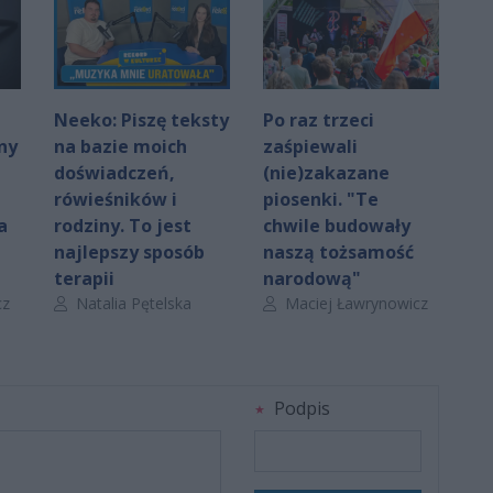
Neeko: Piszę teksty
Po raz trzeci
ny
na bazie moich
zaśpiewali
doświadczeń,
(nie)zakazane
rówieśników i
piosenki. "Te
a
rodziny. To jest
chwile budowały
najlepszy sposób
naszą tożsamość
terapii
narodową"
Autor artykułu:
Autor artykułu:
cz
Natalia Pętelska
Maciej Ławrynowicz
Podpis