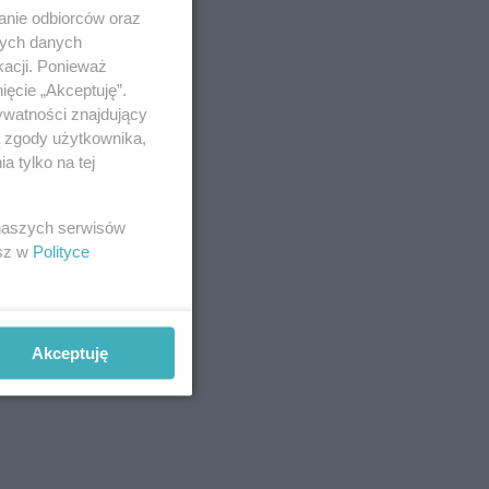
anie odbiorców oraz
nych danych
kacji. Ponieważ
ięcie „Akceptuję”.
ywatności znajdujący
ą zgody użytkownika,
 tylko na tej
 naszych serwisów
esz w
Polityce
Akceptuję