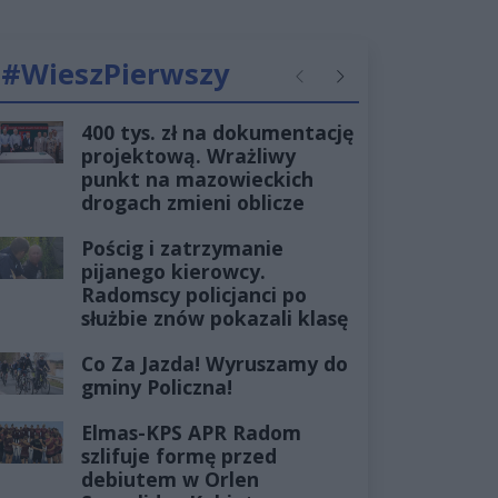
#WieszPierwszy
Poprzednie
Następne
400 tys. zł na dokumentację
projektową. Wrażliwy
punkt na mazowieckich
drogach zmieni oblicze
Pościg i zatrzymanie
pijanego kierowcy.
Radomscy policjanci po
służbie znów pokazali klasę
Co Za Jazda! Wyruszamy do
gminy Policzna!
Elmas-KPS APR Radom
szlifuje formę przed
debiutem w Orlen