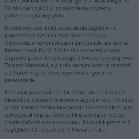
razem świetnie obronił strzał Igora Orlikowskiego. Po
90 minutach było 0:0 i do wyłonienia zwycięzcy
potrzebna była dogrywka.
Dodatkowy czas lepiej zaczął się dla Zagłębia - w
poprzeczkę z dystansu trafił Roman Yakuba.
Odpowiedział celnym strzałem Jan Grzesik, ale dobrze
interweniował Burić. Pod koniec pierwszej połowy
dogrywki goście dopięli swego. Z lewej strony dogrywał
Tomasz Makowski, a w polu karnym świetnie odnalazł
się Marcel Reguła, który wyprowadził gości na
prowadzenie.
Radomiak próbował odrobić stratę, ale robił to dość
nieudolnie. Zielonym brakowało argumentów. Ponadto,
w 120. minucie fatalny błąd popełnił Roberto Alves, a to
wykorzystał Reguła, który dobił gospodarzy notując
drugie trafienie w tym spotkaniu. Radomiak przegrał z
Zagłębiem 0:2 i odpadł z STS Pucharu Polski.