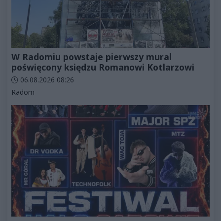
W Radomiu powstaje pierwszy mural
poświęcony księdzu Romanowi Kotlarzowi
Data dodania artykułu:
06.08.2026 08:26
Kategorie artykułu:
Radom