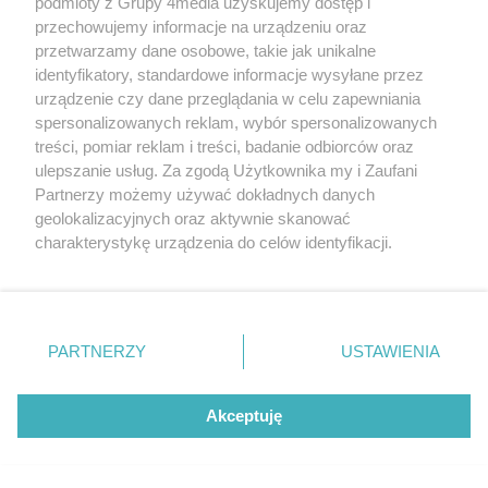
podmioty z Grupy 4media uzyskujemy dostęp i
przechowujemy informacje na urządzeniu oraz
przetwarzamy dane osobowe, takie jak unikalne
identyfikatory, standardowe informacje wysyłane przez
urządzenie czy dane przeglądania w celu zapewniania
spersonalizowanych reklam, wybór spersonalizowanych
treści, pomiar reklam i treści, badanie odbiorców oraz
ulepszanie usług. Za zgodą Użytkownika my i Zaufani
Święto Żelaza i Stali w Chlewiskach
Partnerzy możemy używać dokładnych danych
Liczba zdj
(zdjęcia)
51
geolokalizacyjnych oraz aktywnie skanować
Data dodania galerii:
03.08.2026
charakterystykę urządzenia do celów identyfikacji.
Ponieważ cenimy Twoją prywatność, prosimy o zgodę na
korzystanie z tych technologii poprzez kliknięcie
„Akceptuję”. Zgoda jest dobrowolna i zawsze możesz ją
zmienić/wycofać klikając przycisk ustawień prywatności
PARTNERZY
USTAWIENIA
znajdujący się w lewym dolnym rogu strony
. Niektóre
rodzaje przetwarzania danych nie wymagają zgody
użytkownika, ale masz prawo sprzeciwić się takiemu
Akceptuję
przetwarzaniu. Preferencje będą miały zastosowania tylko
na tej witrynie.