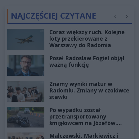
NAJCZĘŚCIEJ CZYTANE
Poprzednie
Następ
Coraz większy ruch. Kolejne
loty przekierowane z
Warszawy do Radomia
Poseł Radosław Fogiel objął
ważną funkcję
Znamy wyniki matur w
Radomiu. Zmiany w czołówce
stawki
Po wypadku został
przetransportowany
śmigłowcem na Józefów.
Historia mrozi krew w żyłach
Malczewski, Markiewicz i