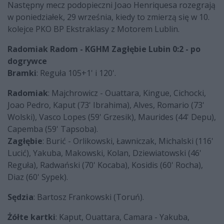
Następny mecz podopieczni Joao Henriquesa rozegrają
w poniedziałek, 29 września, kiedy to zmierzą się w 10.
kolejce PKO BP Ekstraklasy z Motorem Lublin.
Radomiak Radom - KGHM Zagłębie Lubin 0:2 - po
dogrywce
Bramki
: Reguła 105+1' i 120'.
Radomiak
: Majchrowicz - Ouattara, Kingue, Cichocki,
Joao Pedro, Kaput (73' Ibrahima), Alves, Romario (73'
Wolski), Vasco Lopes (59' Grzesik), Maurides (44' Depu),
Capemba (59' Tapsoba).
Zagłębie
: Burić - Orlikowski, Ławniczak, Michalski (116'
Lucić), Yakuba, Makowski, Kolan, Dziewiatowski (46'
Reguła), Radwański (70' Kocaba), Kosidis (60' Rocha),
Diaz (60' Sypek).
Sędzia
: Bartosz Frankowski (Toruń).
Żółte kartki
: Kaput, Ouattara, Camara - Yakuba,