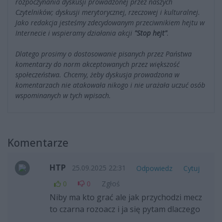
rozpoczynania dyskusji prowadzonej przez naszych
Czytelników; dyskusji merytorycznej, rzeczowej i kulturalnej.
Jako redakcja jesteśmy zdecydowanym przeciwnikiem hejtu w
Internecie i wspieramy działania akcji
"Stop hejt"
.
Dlatego prosimy o dostosowanie pisanych przez Państwa
komentarzy do norm akceptowanych przez większość
społeczeństwa. Chcemy, żeby dyskusja prowadzona w
komentarzach nie atakowała nikogo i nie urażała uczuć osób
wspominanych w tych wpisach.
Komentarze
HTP
25.09.2025 22:31
Odpowiedz
Cytuj
0
0
Zgłoś
Niby ma kto grać ale jak przychodzi mecz
to czarna rozoacz i ja się pytam dlaczego