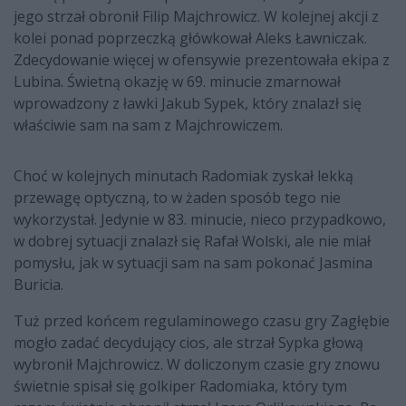
jego strzał obronił Filip Majchrowicz. W kolejnej akcji z
kolei ponad poprzeczką główkował Aleks Ławniczak.
Zdecydowanie więcej w ofensywie prezentowała ekipa z
Lubina. Świetną okazję w 69. minucie zmarnował
wprowadzony z ławki Jakub Sypek, który znalazł się
właściwie sam na sam z Majchrowiczem.
Choć w kolejnych minutach Radomiak zyskał lekką
przewagę optyczną, to w żaden sposób tego nie
wykorzystał. Jedynie w 83. minucie, nieco przypadkowo,
w dobrej sytuacji znalazł się Rafał Wolski, ale nie miał
pomysłu, jak w sytuacji sam na sam pokonać Jasmina
Buricia.
Tuż przed końcem regulaminowego czasu gry Zagłębie
mogło zadać decydujący cios, ale strzał Sypka głową
wybronił Majchrowicz. W doliczonym czasie gry znowu
świetnie spisał się golkiper Radomiaka, który tym