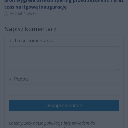
Broń wygrała ostatni sparing przed sezonem. Teraz
czas na ligową inaugurację
Autor artykułu:
Michał Nowak
Napisz komentarz
Treść komentarza
Podpis
Dodaj komentarz
Chcemy, żeby nasze publikacje były powodem do