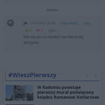
Reklama
ja
25.09.2025 22:08
Odpowiedz
Cytuj
0
0
Zgłoś
Nie ma po co chodzić na mecze tej
dróżynki.
#WieszPierwszy
Poprzednie
Następ
W Radomiu powstaje
pierwszy mural poświęcony
księdzu Romanowi Kotlarzowi