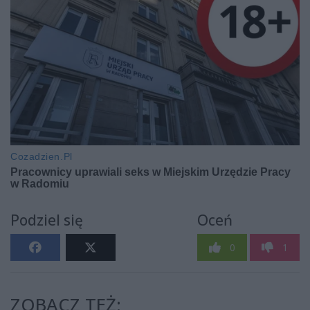
Podziel się
Oceń
0
1
ZOBACZ TEŻ: