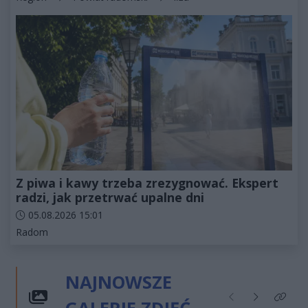
Z piwa i kawy trzeba zrezygnować. Ekspert
radzi, jak przetrwać upalne dni
Data dodania artykułu:
05.08.2026 15:01
Kategorie artykułu:
Radom
NAJNOWSZE
Poprzednie
Następne
Kliknij