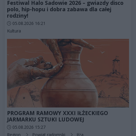
Festiwal Halo Sadowie 2026 – gwiazdy disco
polo, hip-hopu i dobra zabawa dla całej
rodziny!
Data dodania artykułu:
05.08.2026 16:21
Kategorie artykułu:
Kultura
PROGRAM RAMOWY XXXI IŁŻECKIEGO
JARMARKU SZTUKI LUDOWEJ
Data dodania artykułu:
05.08.2026 15:27
Kategorie artykułu:
Region
Powiat radomski
Iłża