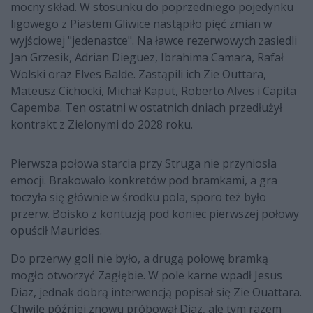
mocny skład. W stosunku do poprzedniego pojedynku
ligowego z Piastem Gliwice nastąpiło pięć zmian w
wyjściowej "jedenastce". Na ławce rezerwowych zasiedli
Jan Grzesik, Adrian Dieguez, Ibrahima Camara, Rafał
Wolski oraz Elves Balde. Zastąpili ich Zie Outtara,
Mateusz Cichocki, Michał Kaput, Roberto Alves i Capita
Capemba. Ten ostatni w ostatnich dniach przedłużył
kontrakt z Zielonymi do 2028 roku.
Pierwsza połowa starcia przy Struga nie przyniosła
emocji. Brakowało konkretów pod bramkami, a gra
toczyła się głównie w środku pola, sporo też było
przerw. Boisko z kontuzją pod koniec pierwszej połowy
opuścił Maurides.
Do przerwy goli nie było, a drugą połowę bramką
mogło otworzyć Zagłębie. W pole karne wpadł Jesus
Diaz, jednak dobrą interwencją popisał się Zie Ouattara.
Chwilę później znowu próbował Diaz, ale tym razem