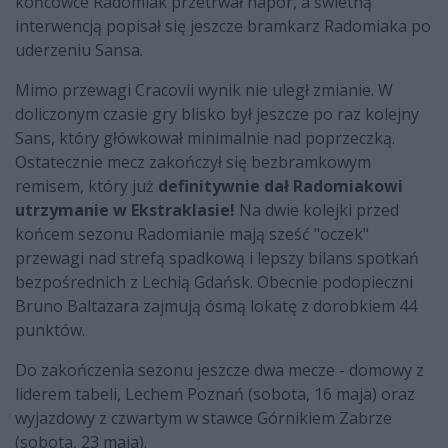
końcówce Radomiak przetrwał napór, a świetną
interwencją popisał się jeszcze bramkarz Radomiaka po
uderzeniu Sansa.
Mimo przewagi Cracovii wynik nie uległ zmianie. W
doliczonym czasie gry blisko był jeszcze po raz kolejny
Sans, który główkował minimalnie nad poprzeczką.
Ostatecznie mecz zakończył się bezbramkowym
remisem, który już
definitywnie dał Radomiakowi
utrzymanie w Ekstraklasie!
Na dwie kolejki przed
końcem sezonu Radomianie mają sześć "oczek"
przewagi nad strefą spadkową i lepszy bilans spotkań
bezpośrednich z Lechią Gdańsk. Obecnie podopieczni
Bruno Baltazara zajmują ósmą lokatę z dorobkiem 44
punktów.
Do zakończenia sezonu jeszcze dwa mecze - domowy z
liderem tabeli, Lechem Poznań (sobota, 16 maja) oraz
wyjazdowy z czwartym w stawce Górnikiem Zabrze
(sobota, 23 maja).