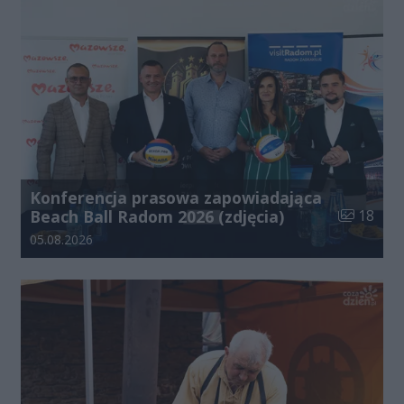
Konferencja prasowa zapowiadająca
Liczba zdj
Beach Ball Radom 2026 (zdjęcia)
18
Data dodania galerii:
05.08.2026