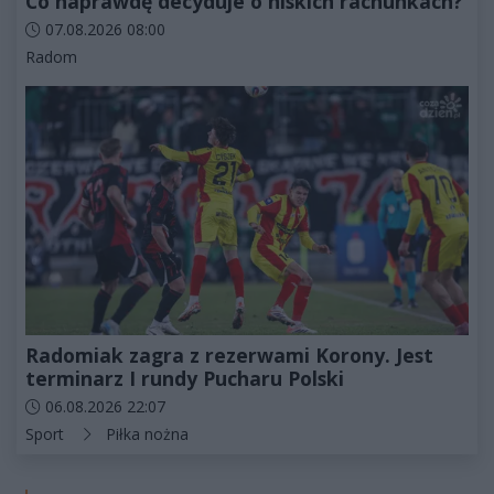
Co naprawdę decyduje o niskich rachunkach?
Data dodania artykułu:
07.08.2026 08:00
Kategorie artykułu:
Radom
Radomiak zagra z rezerwami Korony. Jest
terminarz I rundy Pucharu Polski
Data dodania artykułu:
06.08.2026 22:07
Kategorie artykułu:
Sport
Piłka nożna