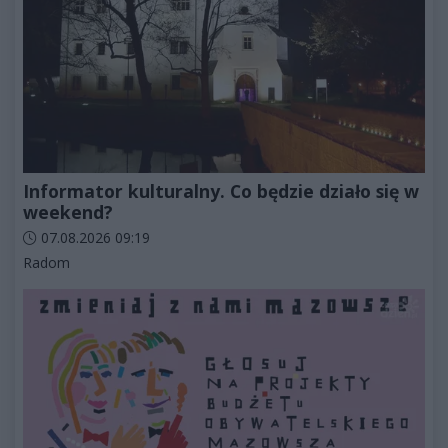
Informator kulturalny. Co będzie działo się w
weekend?
Data dodania artykułu:
07.08.2026 09:19
Kategorie artykułu:
Radom