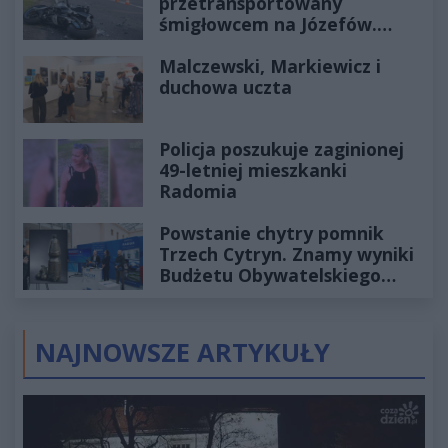
przetransportowany
śmigłowcem na Józefów.
Historia mrozi krew w żyłach
Malczewski, Markiewicz i
duchowa uczta
Policja poszukuje zaginionej
49-letniej mieszkanki
Radomia
Powstanie chytry pomnik
Trzech Cytryn. Znamy wyniki
Budżetu Obywatelskiego
2027
NAJNOWSZE ARTYKUŁY