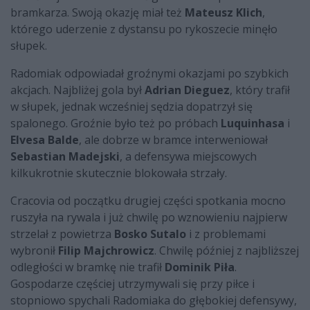
bramkarza. Swoją okazję miał też
Mateusz Klich
,
którego uderzenie z dystansu po rykoszecie minęło
słupek.
Radomiak odpowiadał groźnymi okazjami po szybkich
akcjach. Najbliżej gola był
Adrian Dieguez
, który trafił
w słupek, jednak wcześniej sędzia dopatrzył się
spalonego. Groźnie było też po próbach
Luquinhasa
i
Elvesa Balde
, ale dobrze w bramce interweniował
Sebastian Madejski
, a defensywa miejscowych
kilkukrotnie skutecznie blokowała strzały.
Cracovia od początku drugiej części spotkania mocno
ruszyła na rywala i już chwilę po wznowieniu najpierw
strzelał z powietrza
Bosko Sutalo
i z problemami
wybronił
Filip Majchrowicz
. Chwilę później z najbliższej
odległości w bramkę nie trafił
Dominik Piła
.
Gospodarze częściej utrzymywali się przy piłce i
stopniowo spychali Radomiaka do głębokiej defensywy,