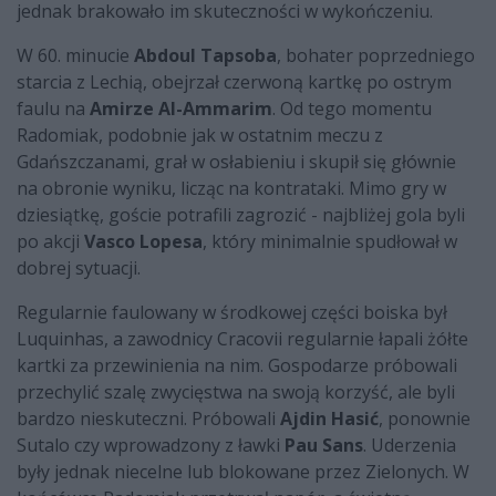
jednak brakowało im skuteczności w wykończeniu.
W 60. minucie
Abdoul Tapsoba
, bohater poprzedniego
starcia z Lechią, obejrzał czerwoną kartkę po ostrym
faulu na
Amirze Al-Ammarim
. Od tego momentu
Radomiak, podobnie jak w ostatnim meczu z
Gdańszczanami, grał w osłabieniu i skupił się głównie
na obronie wyniku, licząc na kontrataki. Mimo gry w
dziesiątkę, goście potrafili zagrozić - najbliżej gola byli
po akcji
Vasco Lopesa
, który minimalnie spudłował w
dobrej sytuacji.
Regularnie faulowany w środkowej części boiska był
Luquinhas, a zawodnicy Cracovii regularnie łapali żółte
kartki za przewinienia na nim. Gospodarze próbowali
przechylić szalę zwycięstwa na swoją korzyść, ale byli
bardzo nieskuteczni. Próbowali
Ajdin Hasić
, ponownie
Sutalo czy wprowadzony z ławki
Pau Sans
. Uderzenia
były jednak niecelne lub blokowane przez Zielonych. W