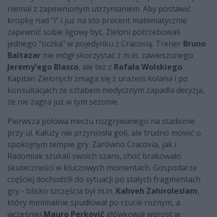
niemal z zapewnionym utrzymaniem. Aby postawić
kropkę nad "i" i już na sto procent matematycznie
zapewnić sobie ligowy byt, Zieloni potrzebowali
jednego "oczka" w pojedynku z Cracovią. Trener
Bruno
Baltazar
nie mógł skorzystać z m.in. zawieszonego
Jeremy'ego Blasco
, ale też z
Rafała Wolskiego
.
Kapitan Zielonych zmaga się z urazem kolana i po
konsultacjach ze sztabem medycznym zapadła decyzja,
że nie zagra już w tym sezonie.
Pierwsza połowa meczu rozgrywanego na stadionie
przy ul. Kałuży nie przyniosła goli, ale trudno mówić o
spokojnym tempie gry. Zarówno Cracovia, jak i
Radomiak szukali swoich szans, choć brakowało
skuteczności w kluczowych momentach. Gospodarze
częściej dochodzili do sytuacji po stałych fragmentach
gry - blisko szczęścia był m.in.
Kahveh Zahiroleslam
,
który minimalnie spudłował po rzucie rożnym, a
wcześniej
Mauro Perković
główkował wprost w