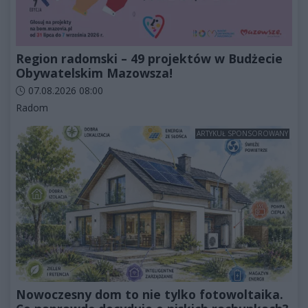
Region radomski – 49 projektów w Budżecie
Obywatelskim Mazowsza!
Data dodania artykułu:
07.08.2026 08:00
Kategorie artykułu:
Radom
ARTYKUŁ SPONSOROWANY
Nowoczesny dom to nie tylko fotowoltaika.