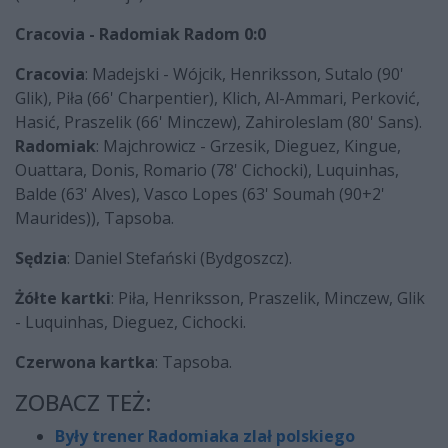
Cracovia - Radomiak Radom 0:0
Cracovia
: Madejski - Wójcik, Henriksson, Sutalo (90'
Glik), Piła (66' Charpentier), Klich, Al-Ammari, Perković,
Hasić, Praszelik (66' Minczew), Zahiroleslam (80' Sans).
Radomiak
: Majchrowicz - Grzesik, Dieguez, Kingue,
Ouattara, Donis, Romario (78' Cichocki), Luquinhas,
Balde (63' Alves), Vasco Lopes (63' Soumah (90+2'
Maurides)), Tapsoba.
Sędzia
: Daniel Stefański (Bydgoszcz).
Żółte kartki
: Piła, Henriksson, Praszelik, Minczew, Glik
- Luquinhas, Dieguez, Cichocki.
Czerwona kartka
: Tapsoba.
ZOBACZ TEŻ:
Były trener Radomiaka zlał polskiego