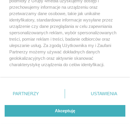
podmioty z Grupy 4media uzyskujemy dostęp i
Data dodania galerii:
02.08.2026
przechowujemy informacje na urządzeniu oraz
przetwarzamy dane osobowe, takie jak unikalne
identyfikatory, standardowe informacje wysyłane przez
urządzenie czy dane przeglądania w celu zapewniania
spersonalizowanych reklam, wybór spersonalizowanych
REKLAMA
treści, pomiar reklam i treści, badanie odbiorców oraz
ulepszanie usług. Za zgodą Użytkownika my i Zaufani
Partnerzy możemy używać dokładnych danych
geolokalizacyjnych oraz aktywnie skanować
charakterystykę urządzenia do celów identyfikacji.
Ponieważ cenimy Twoją prywatność, prosimy o zgodę na
korzystanie z tych technologii poprzez kliknięcie
„Akceptuję”. Zgoda jest dobrowolna i zawsze możesz ją
zmienić/wycofać klikając przycisk ustawień prywatności
PARTNERZY
USTAWIENIA
znajdujący się w lewym dolnym rogu strony
. Niektóre
Redakcja
Reklama
Prywatność
Praca Łódź
rodzaje przetwarzania danych nie wymagają zgody
the:protocol
użytkownika, ale masz prawo sprzeciwić się takiemu
Akceptuję
przetwarzaniu. Preferencje będą miały zastosowania tylko
na tej witrynie.