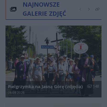
NAJNOWSZE
GALERIE ZDJĘĆ
Poprzednie
Następne
Kliknij
Liczba zdjęć
Pielgrzymka na Jasną Górę (zdjęcia)
148
Data dodania galerii:
06.08.2026