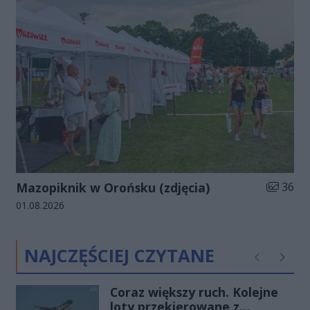
Liczba zd
Mazopiknik w Orońsku (zdjęcia)
36
Data dodania galerii:
01.08.2026
NAJCZĘŚCIEJ CZYTANE
Poprzednie
Następ
Coraz większy ruch. Kolejne
loty przekierowane z