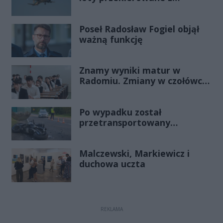
Warszawy do Radomia
Poseł Radosław Fogiel objął
ważną funkcję
Znamy wyniki matur w
Radomiu. Zmiany w czołówce
stawki
Po wypadku został
przetransportowany
śmigłowcem na Józefów.
Historia mrozi krew w żyłach
Malczewski, Markiewicz i
duchowa uczta
REKLAMA