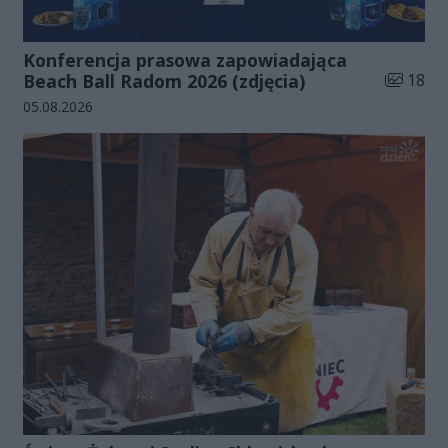
Konferencja prasowa zapowiadająca
Liczba zd
Beach Ball Radom 2026 (zdjęcia)
18
Data dodania galerii:
05.08.2026