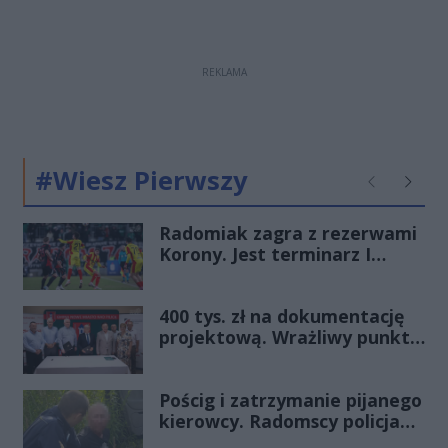
REKLAMA
#Wiesz Pierwszy
Poprzednie
Następ
Radomiak zagra z rezerwami
Korony. Jest terminarz I
rundy Pucharu Polski
400 tys. zł na dokumentację
projektową. Wrażliwy punkt
na mazowieckich drogach
zmieni oblicze
Pościg i zatrzymanie pijanego
kierowcy. Radomscy policjanci
po służbie znów pokazali