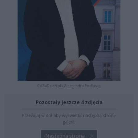
CoZaDzień.pl
/
Aleksandra Podlaska
Pozostały jeszcze 4 zdjęcia
Przewijaj w dół aby wyświetlić następną stronę
galerii.
Następna strona