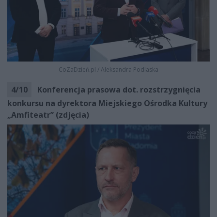
CoZaDzień.pl
/
Aleksandra Podlaska
4
/
10
Konferencja prasowa dot. rozstrzygnięcia
konkursu na dyrektora Miejskiego Ośrodka Kultury
„Amfiteatr” (zdjęcia)