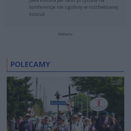
Jaka kultura jak facet przyszedł na
konferencje nie ogolony w rozchełstanej
koszuli
Reklama
POLECAMY