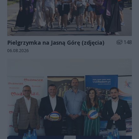
Liczba zdj
Pielgrzymka na Jasną Górę (zdjęcia)
148
Data dodania galerii:
06.08.2026