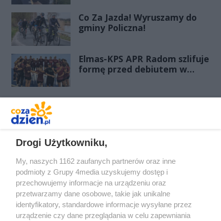
klasę
Co Za Jazda! Wyruszamy do
gminy Policzna!
Elmas-KPS APR Radom szlifuje
formę przed debiutem w
Orlen Superlidze Kobiet
REKLAMA
Drogi Użytkowniku,
My, naszych 1162 zaufanych partnerów oraz inne
podmioty z Grupy 4media uzyskujemy dostęp i
przechowujemy informacje na urządzeniu oraz
przetwarzamy dane osobowe, takie jak unikalne
identyfikatory, standardowe informacje wysyłane przez
urządzenie czy dane przeglądania w celu zapewniania