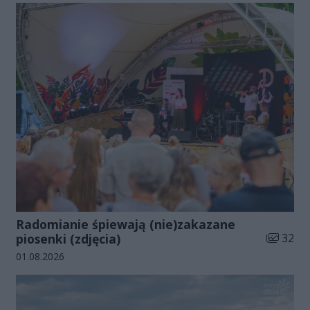
Radomianie śpiewają (nie)zakazane
Liczba zd
piosenki (zdjęcia)
32
Data dodania galerii:
01.08.2026