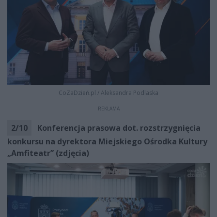
CoZaDzień.pl
/
Aleksandra Podlaska
REKLAMA
2
/
10
Konferencja prasowa dot. rozstrzygnięcia
konkursu na dyrektora Miejskiego Ośrodka Kultury
„Amfiteatr” (zdjęcia)