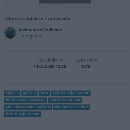
Więcej o autorze / autorach:
Aleksandra Podlaska
Fotoreporter
Data dodania:
Wyświetleń:
14.05.2026 15:28
1275
zdjęcia
galeria
foto
galeria zdjęć Radom
konferencja prasowa
amfiteatr radom
Miejski Ośrodek Kultury
wiadomości radom
informacje radom