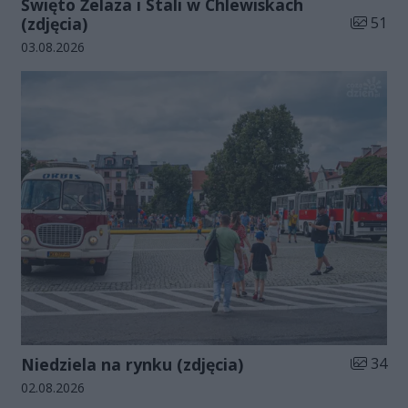
Święto Żelaza i Stali w Chlewiskach
Liczba zd
(zdjęcia)
51
Data dodania galerii:
03.08.2026
Liczba zd
Niedziela na rynku (zdjęcia)
34
Data dodania galerii:
02.08.2026