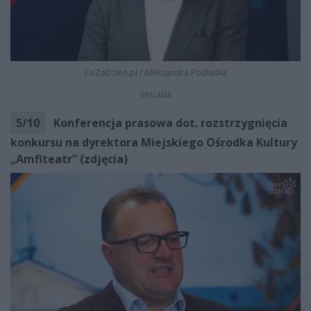
CoZaDzień.pl
/
Aleksandra Podlaska
REKLAMA
5
/
10
Konferencja prasowa dot. rozstrzygnięcia
konkursu na dyrektora Miejskiego Ośrodka Kultury
„Amfiteatr” (zdjęcia)