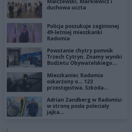
Malczewski, Markiewicz i
duchowa uczta
Policja poszukuje zaginionej
49-letniej mieszkanki
Radomia
Powstanie chytry pomnik
Trzech Cytryn. Znamy wyniki
Budżetu Obywatelskiego
2027
Mieszkaniec Radomia
oskarżony o... 123
przestępstwa. Szkoda
wyceniona na ponad milion
Adrian Zandberg w Radomiu:
złotych
w stronę posła poleciały
jajka…