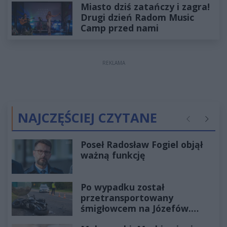
Miasto dziś zatańczy i zagra!
Drugi dzień Radom Music
Camp przed nami
REKLAMA
NAJCZĘŚCIEJ CZYTANE
Poprzednie
Następ
Poseł Radosław Fogiel objął
ważną funkcję
Po wypadku został
przetransportowany
śmigłowcem na Józefów.
Historia mrozi krew w żyłach