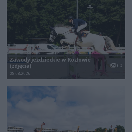
Zawody jeździeckie w Kozłowie
Liczba zdj
(zdjęcia)
60
Data dodania galerii:
08.08.2026