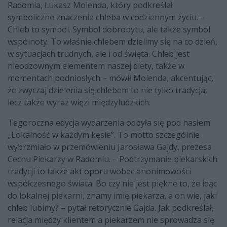
Radomia, Łukasz Molenda, który podkreślał
symboliczne znaczenie chleba w codziennym życiu. –
Chleb to symbol. Symbol dobrobytu, ale także symbol
wspólnoty. To właśnie chlebem dzielimy się na co dzień,
w sytuacjach trudnych, ale i od święta. Chleb jest
nieodzownym elementem naszej diety, także w
momentach podniosłych – mówił Molenda, akcentując,
że zwyczaj dzielenia się chlebem to nie tylko tradycja,
lecz także wyraz więzi międzyludzkich.
Tegoroczna edycja wydarzenia odbyła się pod hasłem
„Lokalność w każdym kęsie”. To motto szczególnie
wybrzmiało w przemówieniu Jarosława Gajdy, prezesa
Cechu Piekarzy w Radomiu. – Podtrzymanie piekarskich
tradycji to także akt oporu wobec anonimowości
współczesnego świata. Bo czy nie jest piękne to, że idąc
do lokalnej piekarni, znamy imię piekarza, a on wie, jaki
chleb lubimy? – pytał retorycznie Gajda. Jak podkreślał,
relacja między klientem a piekarzem nie sprowadza się