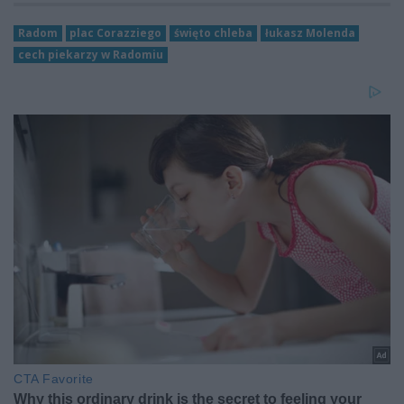
Radom
plac Corazziego
święto chleba
łukasz Molenda
cech piekarzy w Radomiu