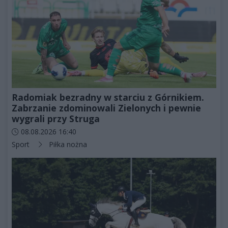
Radomiak bezradny w starciu z Górnikiem.
Zabrzanie zdominowali Zielonych i pewnie
wygrali przy Struga
Data dodania artykułu:
08.08.2026 16:40
Kategorie artykułu:
Sport
Piłka nożna