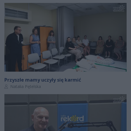
Przyszłe mamy uczyły się karmić
Autor artykułu:
Natalia Pętelska