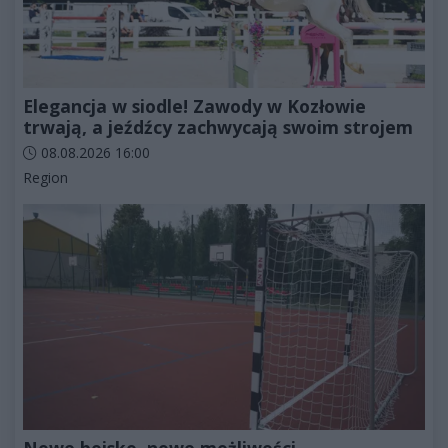
Elegancja w siodle! Zawody w Kozłowie
trwają, a jeźdźcy zachwycają swoim strojem
Data dodania artykułu:
08.08.2026 16:00
Kategorie artykułu:
Region