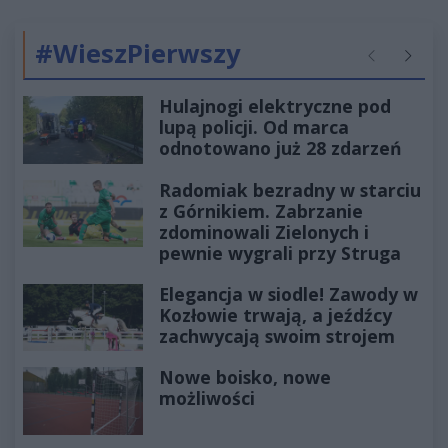
#WieszPierwszy
Poprzednie
Następ
Hulajnogi elektryczne pod
lupą policji. Od marca
odnotowano już 28 zdarzeń
Radomiak bezradny w starciu
z Górnikiem. Zabrzanie
zdominowali Zielonych i
pewnie wygrali przy Struga
Elegancja w siodle! Zawody w
Kozłowie trwają, a jeźdźcy
zachwycają swoim strojem
Nowe boisko, nowe
możliwości