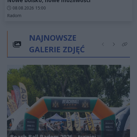
Nowe boisko, nowe możliwości
Data dodania artykułu:
08.08.2026 15:00
Kategorie artykułu:
Radom
NAJNOWSZE
GALERIE ZDJĘĆ
Poprzednie
Następne
Kliknij
Beach Ball Radom 2026 - turniej