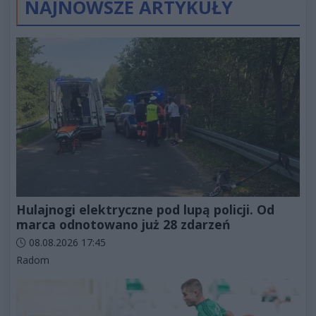
NAJNOWSZE ARTYKUŁY
Hulajnogi elektryczne pod lupą policji. Od
marca odnotowano już 28 zdarzeń
Data dodania artykułu:
08.08.2026 17:45
Kategorie artykułu:
Radom