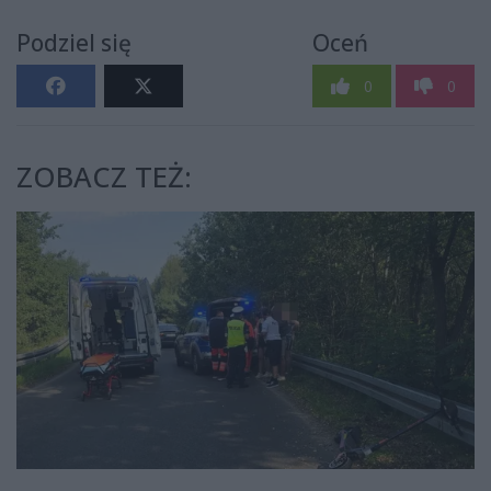
Podziel się
Oceń
0
0
ZOBACZ TEŻ: