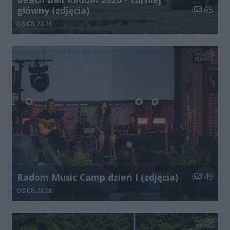
Liczba zdj
główny (zdjęcia)
65
Data dodania galerii:
08.08.2026
Liczba zdj
Radom Music Camp dzień I (zdjęcia)
49
Data dodania galerii:
08.08.2026