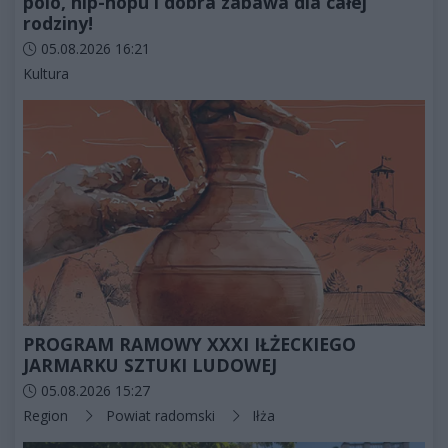
polo, hip-hopu i dobra zabawa dla całej
rodziny!
Data dodania artykułu:
05.08.2026 16:21
Kategorie artykułu:
Kultura
PROGRAM RAMOWY XXXI IŁŻECKIEGO
JARMARKU SZTUKI LUDOWEJ
Data dodania artykułu:
05.08.2026 15:27
Kategorie artykułu:
Region
Powiat radomski
Iłża