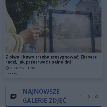
Z piwa i kawy trzeba zrezygnować. Ekspert
radzi, jak przetrwać upalne dni
Data dodania artykułu:
05.08.2026 15:01
Kategorie artykułu:
Radom
NAJNOWSZE
GALERIE ZDJĘĆ
Poprzednie
Następne
Kliknij