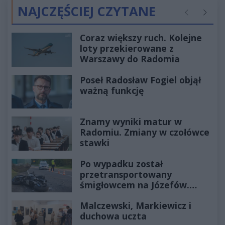
NAJCZĘŚCIEJ CZYTANE
Poprzednie
Następ
Coraz większy ruch. Kolejne
loty przekierowane z
Warszawy do Radomia
Poseł Radosław Fogiel objął
ważną funkcję
Znamy wyniki matur w
Radomiu. Zmiany w czołówce
stawki
Po wypadku został
przetransportowany
śmigłowcem na Józefów.
Historia mrozi krew w żyłach
Malczewski, Markiewicz i
duchowa uczta