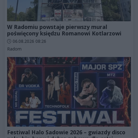
W Radomiu powstaje pierwszy mural
poświęcony księdzu Romanowi Kotlarzowi
Data dodania artykułu:
06.08.2026 08:26
Kategorie artykułu:
Radom
Festiwal Halo Sadowie 2026 – gwiazdy disco