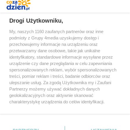
REKLAMA
Drogi Użytkowniku,
My, naszych 1160 zaufanych partnerów oraz inne
podmioty z Grupy 4media uzyskujemy dostęp i
przechowujemy informacje na urządzeniu oraz
przetwarzamy dane osobowe, takie jak unikalne
identyfikatory, standardowe informacje wysyłane przez
urządzenie czy dane przeglądania w celu zapewniania
spersonalizowanych reklam, wybór spersonalizowanych
Redakcja
Reklama
Prywatność
Praca Łódź
treści, pomiar reklam i treści, badanie odbiorców oraz
the:protocol
ulepszanie usług. Za zgodą Użytkownika my i Zaufani
Partnerzy możemy używać dokładnych danych
geolokalizacyjnych oraz aktywnie skanować
charakterystykę urządzenia do celów identyfikacji.
Ponieważ cenimy Twoją prywatność, prosimy o zgodę na
Szukaj
korzystanie z tych technologii poprzez kliknięcie
„Akceptuję”. Zgoda jest dobrowolna i zawsze możesz ją
zmienić/wycofać klikając przycisk ustawień prywatności
Facebook.com
Youtube.com