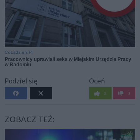
Podziel się
Oceń
0
0
ZOBACZ TEŻ: