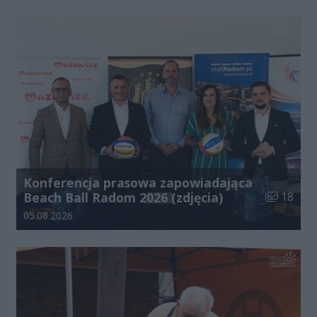
Konferencja prasowa zapowiadająca
Liczba zdj
Beach Ball Radom 2026 (zdjęcia)
18
Data dodania galerii:
05.08.2026