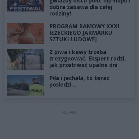
gwiazdy disco polo, hip-hopu i
dobra zabawa dla całej
rodziny!
PROGRAM RAMOWY XXXI
IŁŻECKIEGO JARMARKU
SZTUKI LUDOWEJ
Z piwa i kawy trzeba
zrezygnować. Ekspert radzi,
jak przetrwać upalne dni
Piła i jechała, to teraz
posiedzi…
REKLAMA