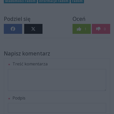
wiadomości radom
informacje radom
radom
Podziel się
Oceń
1
0
Napisz komentarz
Treść komentarza
Podpis