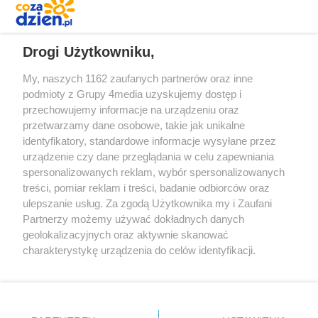
REKLAMA
Drogi Użytkowniku,
My, naszych 1162 zaufanych partnerów oraz inne
podmioty z Grupy 4media uzyskujemy dostęp i
przechowujemy informacje na urządzeniu oraz
przetwarzamy dane osobowe, takie jak unikalne
identyfikatory, standardowe informacje wysyłane przez
urządzenie czy dane przeglądania w celu zapewniania
spersonalizowanych reklam, wybór spersonalizowanych
Redakcja
Reklama
Prywatność
Praca Łódź
treści, pomiar reklam i treści, badanie odbiorców oraz
the:protocol
ulepszanie usług. Za zgodą Użytkownika my i Zaufani
Partnerzy możemy używać dokładnych danych
geolokalizacyjnych oraz aktywnie skanować
charakterystykę urządzenia do celów identyfikacji.
Ponieważ cenimy Twoją prywatność, prosimy o zgodę na
Szukaj
korzystanie z tych technologii poprzez kliknięcie
„Akceptuję”. Zgoda jest dobrowolna i zawsze możesz ją
zmienić/wycofać klikając przycisk ustawień prywatności