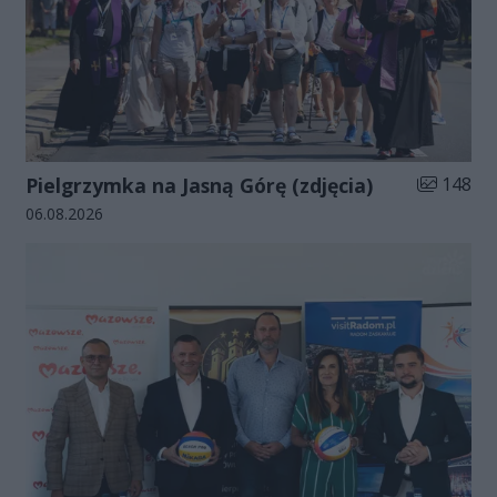
Liczba zdj
Pielgrzymka na Jasną Górę (zdjęcia)
148
Data dodania galerii:
06.08.2026