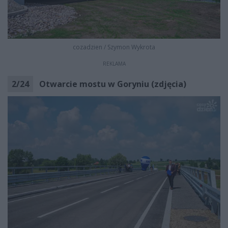
cozadzien
/
Szymon Wykrota
REKLAMA
2
/
24
Otwarcie mostu w Goryniu (zdjęcia)