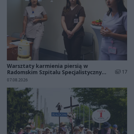
Warsztaty karmienia piersią w
Liczba zd
Radomskim Szpitalu Specjalistycznym
17
(zdjęcia)
Data dodania galerii:
07.08.2026