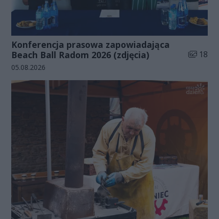
Konferencja prasowa zapowiadająca
Liczba zd
Beach Ball Radom 2026 (zdjęcia)
18
Data dodania galerii:
05.08.2026