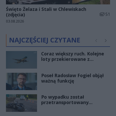
Święto Żelaza i Stali w Chlewiskach
Liczba zd
(zdjęcia)
51
Data dodania galerii:
03.08.2026
NAJCZĘŚCIEJ CZYTANE
Poprzednie
Następ
Coraz większy ruch. Kolejne
loty przekierowane z
Warszawy do Radomia
Poseł Radosław Fogiel objął
ważną funkcję
Po wypadku został
przetransportowany
śmigłowcem na Józefów.
Historia mrozi krew w żyłach