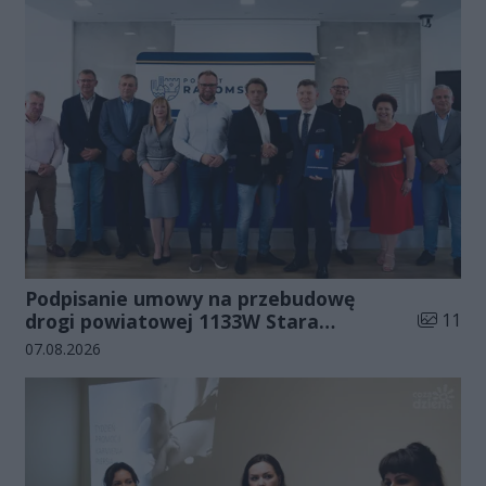
Podpisanie umowy na przebudowę
Liczba zd
drogi powiatowej 1133W Stara
11
Błotnica - Jedlanka (zdjęcia)
Data dodania galerii:
07.08.2026