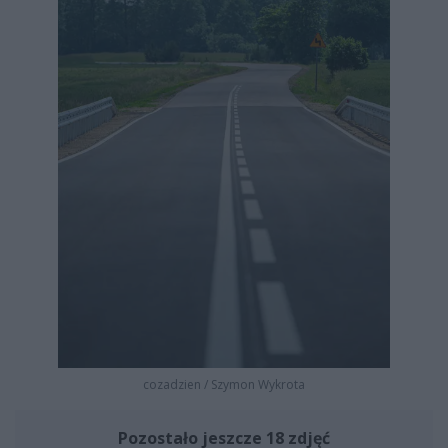
cozadzien
/
Szymon Wykrota
Pozostało jeszcze 18 zdjęć