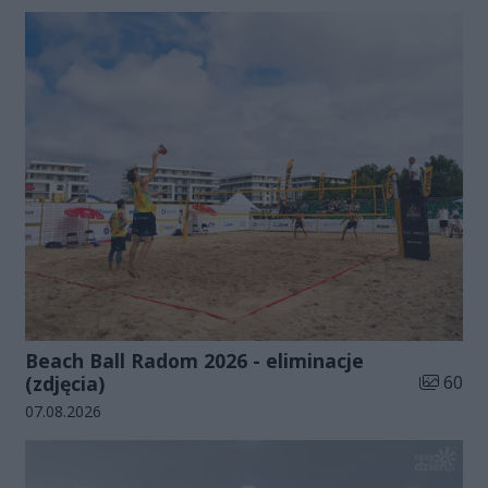
Beach Ball Radom 2026 - eliminacje
Liczba zd
(zdjęcia)
60
Data dodania galerii:
07.08.2026