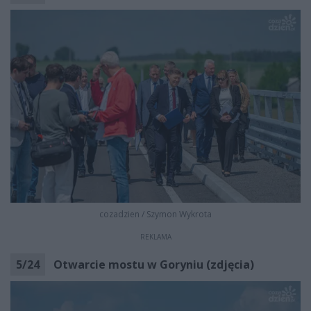
cozadzien
/
Szymon Wykrota
REKLAMA
5
/
24
Otwarcie mostu w Goryniu (zdjęcia)