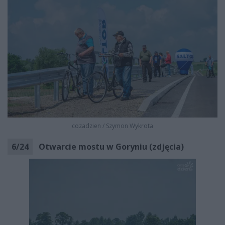
cozadzien
/
Szymon Wykrota
6
/
24
Otwarcie mostu w Goryniu (zdjęcia)