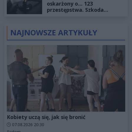
oskarżony o... 123
przestępstwa. Szkoda
wyceniona na ponad milion
złotych
NAJNOWSZE ARTYKUŁY
Kobiety uczą się, jak się bronić
Data dodania artykułu:
07.08.2026 20:30
Kategorie artykułu:
Radom