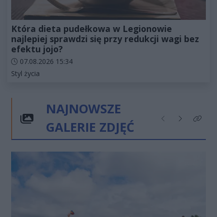
Która dieta pudełkowa w Legionowie
najlepiej sprawdzi się przy redukcji wagi bez
efektu jojo?
Data dodania artykułu:
07.08.2026 15:34
Kategorie artykułu:
Styl życia
NAJNOWSZE
GALERIE ZDJĘĆ
Poprzednie
Następne
Kliknij