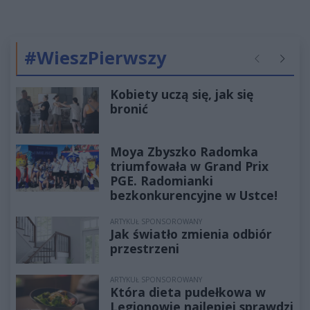
#WieszPierwszy
Poprzednie
Następ
Kobiety uczą się, jak się
bronić
Moya Zbyszko Radomka
triumfowała w Grand Prix
PGE. Radomianki
bezkonkurencyjne w Ustce!
ARTYKUŁ SPONSOROWANY
Jak światło zmienia odbiór
przestrzeni
ARTYKUŁ SPONSOROWANY
Która dieta pudełkowa w
Legionowie najlepiej sprawdzi