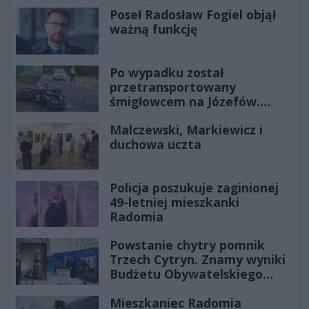
Poseł Radosław Fogiel objął
ważną funkcję
Po wypadku został
przetransportowany
śmigłowcem na Józefów.
Historia mrozi krew w żyłach
Malczewski, Markiewicz i
duchowa uczta
Policja poszukuje zaginionej
49-letniej mieszkanki
Radomia
Powstanie chytry pomnik
Trzech Cytryn. Znamy wyniki
Budżetu Obywatelskiego
2027
Mieszkaniec Radomia