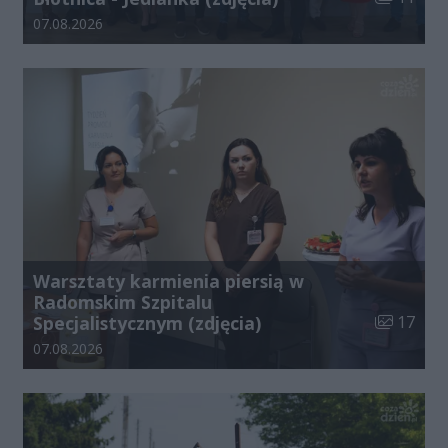
Data dodania galerii:
07.08.2026
Warsztaty karmienia piersią w
Radomskim Szpitalu
Liczba zdj
Specjalistycznym (zdjęcia)
17
Data dodania galerii:
07.08.2026