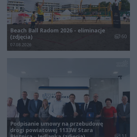
Beach Ball Radom 2026 - eliminacje
Liczba zdj
(zdjęcia)
60
Data dodania galerii:
07.08.2026
Podpisanie umowy na przebudowę
drogi powiatowej 1133W Stara
Liczba zdj
Błotnica - Jedlanka (zdjęcia)
11