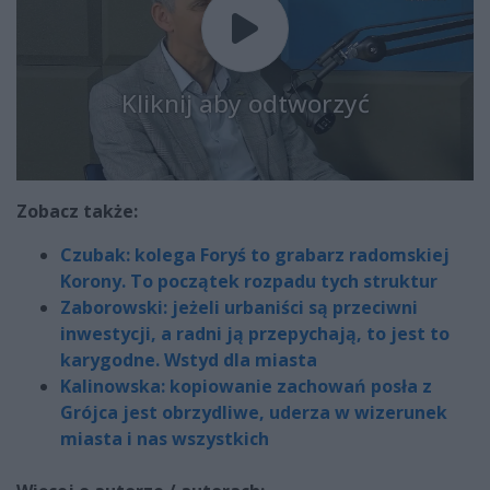
Kliknij aby odtworzyć
Zobacz także:
Czubak: kolega Foryś to grabarz radomskiej
Korony. To początek rozpadu tych struktur
Zaborowski: jeżeli urbaniści są przeciwni
inwestycji, a radni ją przepychają, to jest to
karygodne. Wstyd dla miasta
Kalinowska: kopiowanie zachowań posła z
Grójca jest obrzydliwe, uderza w wizerunek
miasta i nas wszystkich