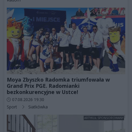
Moya Zbyszko Radomka triumfowała w
Grand Prix PGE. Radomianki
bezkonkurencyjne w Ustce!
Data dodania artykułu:
07.08.2026 19:30
Kategorie artykułu:
Sport
Siatkówka
ARTYKUŁ SPONSOROWANY