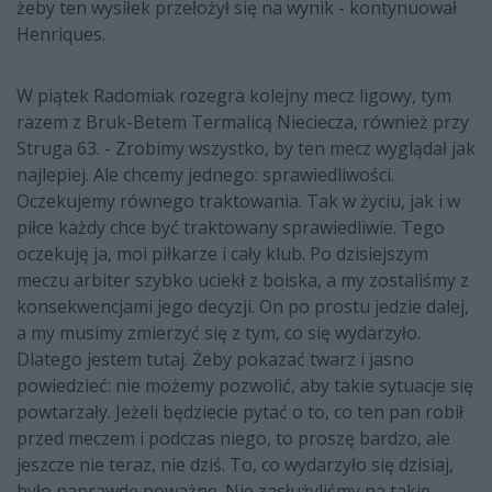
żeby ten wysiłek przełożył się na wynik - kontynuował
Henriques.
W piątek Radomiak rozegra kolejny mecz ligowy, tym
razem z Bruk-Betem Termalicą Nieciecza, również przy
Struga 63. - Zrobimy wszystko, by ten mecz wyglądał jak
najlepiej. Ale chcemy jednego: sprawiedliwości.
Oczekujemy równego traktowania. Tak w życiu, jak i w
piłce każdy chce być traktowany sprawiedliwie. Tego
oczekuję ja, moi piłkarze i cały klub. Po dzisiejszym
meczu arbiter szybko uciekł z boiska, a my zostaliśmy z
konsekwencjami jego decyzji. On po prostu jedzie dalej,
a my musimy zmierzyć się z tym, co się wydarzyło.
Dlatego jestem tutaj. Żeby pokazać twarz i jasno
powiedzieć: nie możemy pozwolić, aby takie sytuacje się
powtarzały. Jeżeli będziecie pytać o to, co ten pan robił
przed meczem i podczas niego, to proszę bardzo, ale
jeszcze nie teraz, nie dziś. To, co wydarzyło się dzisiaj,
było naprawdę poważne. Nie zasłużyliśmy na takie