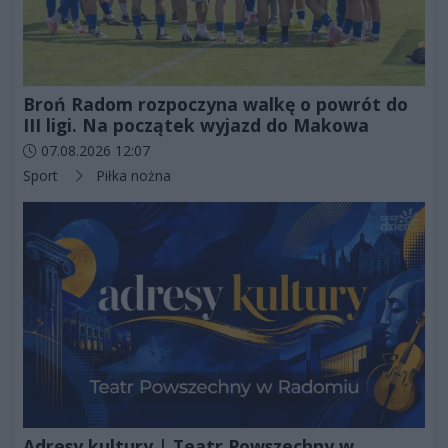
Broń Radom rozpoczyna walkę o powrót do
III ligi. Na początek wyjazd do Makowa
Data dodania artykułu:
07.08.2026 12:07
Kategorie artykułu:
Sport
Piłka nożna
Adresy kultury | Teatr Powszechny w