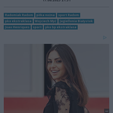
Radomiak Radom
piłka nożna
sport Radom
pko ekstraklasa
Wojciech Myć
Jagiellonia Białystok
Joao Henriques
sport
pko bp ekstraklasa