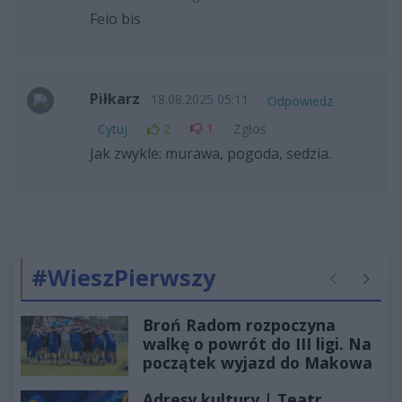
Feio bis
Piłkarz
18.08.2025 05:11
Odpowiedz
Cytuj
2
1
Zgłoś
Jak zwykle: murawa, pogoda, sedzia.
#WieszPierwszy
Poprzednie
Następ
Broń Radom rozpoczyna
walkę o powrót do III ligi. Na
początek wyjazd do Makowa
Adresy kultury | Teatr