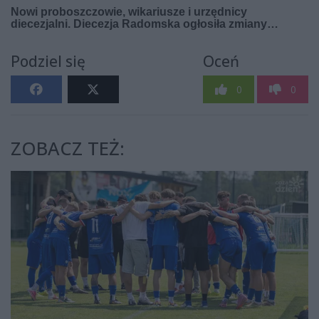
Podziel się
Oceń
0
0
ZOBACZ TEŻ: