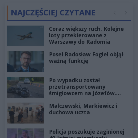
NAJCZĘŚCIEJ CZYTANE
Poprzednie
Następ
Coraz większy ruch. Kolejne
loty przekierowane z
Warszawy do Radomia
Poseł Radosław Fogiel objął
ważną funkcję
Po wypadku został
przetransportowany
śmigłowcem na Józefów.
Historia mrozi krew w żyłach
Malczewski, Markiewicz i
duchowa uczta
Policja poszukuje zaginionej
49-letniej mieszkanki