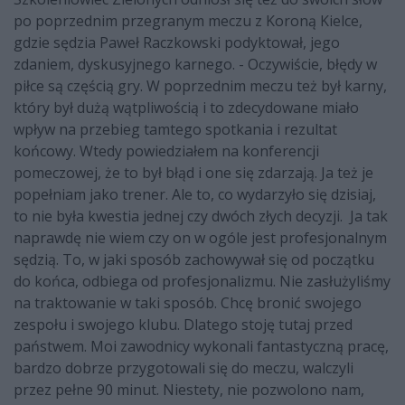
po poprzednim przegranym meczu z Koroną Kielce,
gdzie sędzia Paweł Raczkowski podyktował, jego
zdaniem, dyskusyjnego karnego. - Oczywiście, błędy w
piłce są częścią gry. W poprzednim meczu też był karny,
który był dużą wątpliwością i to zdecydowane miało
wpływ na przebieg tamtego spotkania i rezultat
końcowy. Wtedy powiedziałem na konferencji
pomeczowej, że to był błąd i one się zdarzają. Ja też je
popełniam jako trener. Ale to, co wydarzyło się dzisiaj,
to nie była kwestia jednej czy dwóch złych decyzji. Ja tak
naprawdę nie wiem czy on w ogóle jest profesjonalnym
sędzią. To, w jaki sposób zachowywał się od początku
do końca, odbiega od profesjonalizmu. Nie zasłużyliśmy
na traktowanie w taki sposób. Chcę bronić swojego
zespołu i swojego klubu. Dlatego stoję tutaj przed
państwem. Moi zawodnicy wykonali fantastyczną pracę,
bardzo dobrze przygotowali się do meczu, walczyli
przez pełne 90 minut. Niestety, nie pozwolono nam,