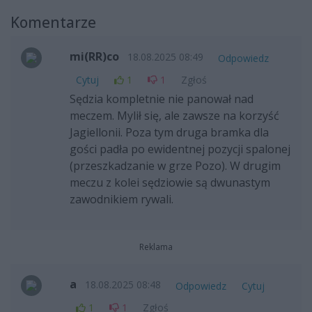
Komentarze
mi(RR)co
18.08.2025 08:49
Odpowiedz
Cytuj
1
1
Zgłoś
Sędzia kompletnie nie panował nad
meczem. Mylił się, ale zawsze na korzyść
Jagiellonii. Poza tym druga bramka dla
gości padła po ewidentnej pozycji spalonej
(przeszkadzanie w grze Pozo). W drugim
meczu z kolei sędziowie są dwunastym
zawodnikiem rywali.
Reklama
a
18.08.2025 08:48
Odpowiedz
Cytuj
1
1
Zgłoś