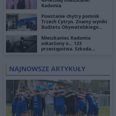
Radomia
Powstanie chytry pomnik
Trzech Cytryn. Znamy wyniki
Budżetu Obywatelskiego
2027
Mieszkaniec Radomia
oskarżony o... 123
przestępstwa. Szkoda
wyceniona na ponad milion
złotych
NAJNOWSZE ARTYKUŁY