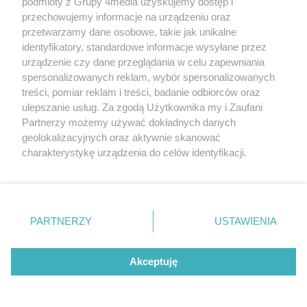
podmioty z Grupy 4media uzyskujemy dostęp i
przechowujemy informacje na urządzeniu oraz
przetwarzamy dane osobowe, takie jak unikalne
identyfikatory, standardowe informacje wysyłane przez
urządzenie czy dane przeglądania w celu zapewniania
spersonalizowanych reklam, wybór spersonalizowanych
treści, pomiar reklam i treści, badanie odbiorców oraz
ulepszanie usług. Za zgodą Użytkownika my i Zaufani
Partnerzy możemy używać dokładnych danych
geolokalizacyjnych oraz aktywnie skanować
charakterystykę urządzenia do celów identyfikacji.
Ponieważ cenimy Twoją prywatność, prosimy o zgodę na
Informator kulturalny. Co będzie działo się w
korzystanie z tych technologii poprzez kliknięcie
weekend?
„Akceptuję”. Zgoda jest dobrowolna i zawsze możesz ją
Data dodania artykułu:
07.08.2026 09:19
zmienić/wycofać klikając przycisk ustawień prywatności
PARTNERZY
USTAWIENIA
Kategorie artykułu:
Radom
znajdujący się w lewym dolnym rogu strony
. Niektóre
rodzaje przetwarzania danych nie wymagają zgody
użytkownika, ale masz prawo sprzeciwić się takiemu
Akceptuję
NAJNOWSZE
przetwarzaniu. Preferencje będą miały zastosowania tylko
na tej witrynie.
GALERIE ZDJĘĆ
Poprzednie
Następne
Kliknij