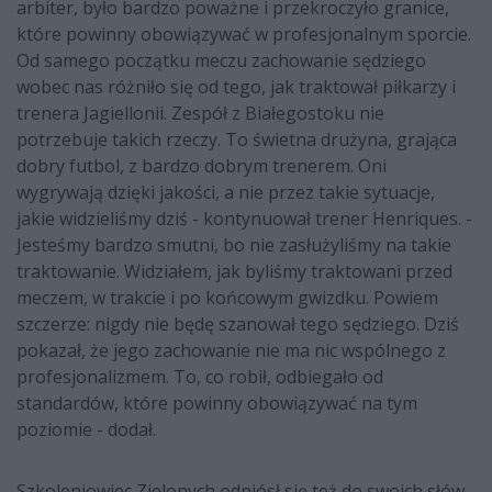
arbiter, było bardzo poważne i przekroczyło granice,
które powinny obowiązywać w profesjonalnym sporcie.
Od samego początku meczu zachowanie sędziego
wobec nas różniło się od tego, jak traktował piłkarzy i
trenera Jagiellonii. Zespół z Białegostoku nie
potrzebuje takich rzeczy. To świetna drużyna, grająca
dobry futbol, z bardzo dobrym trenerem. Oni
wygrywają dzięki jakości, a nie przez takie sytuacje,
jakie widzieliśmy dziś - kontynuował trener Henriques. -
Jesteśmy bardzo smutni, bo nie zasłużyliśmy na takie
traktowanie. Widziałem, jak byliśmy traktowani przed
meczem, w trakcie i po końcowym gwizdku. Powiem
szczerze: nigdy nie będę szanował tego sędziego. Dziś
pokazał, że jego zachowanie nie ma nic wspólnego z
profesjonalizmem. To, co robił, odbiegało od
standardów, które powinny obowiązywać na tym
poziomie - dodał.
Szkoleniowiec Zielonych odniósł się też do swoich słów