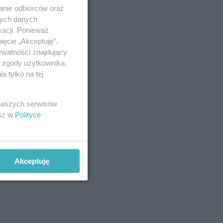
anie odbiorców oraz
nych danych
kacji. Ponieważ
ięcie „Akceptuję”.
ywatności znajdujący
ą zgody użytkownika,
 tylko na tej
 naszych serwisów
esz w
Polityce
Akceptuję