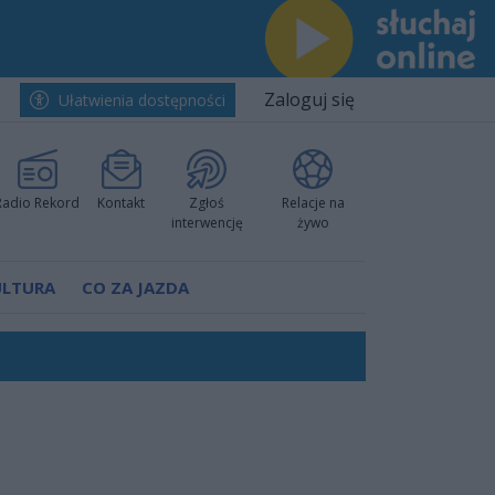
Zaloguj się
Ułatwienia dostępności
Radio Rekord
Kontakt
Zgłoś
Relacje na
interwencję
żywo
ULTURA
CO ZA JAZDA
ów pokazali klasę
rzowi
worzyć nową sportową tradycję"
ruchu