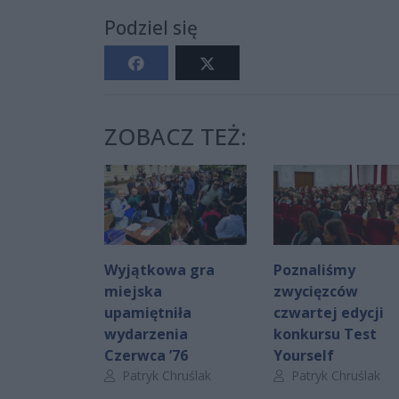
Podziel się
ZOBACZ TEŻ:
Wyjątkowa gra
Poznaliśmy
miejska
zwycięzców
upamiętniła
czwartej edycji
wydarzenia
konkursu Test
Czerwca ’76
Yourself
Autor artykułu:
Autor artykułu:
Patryk Chruślak
Patryk Chruślak