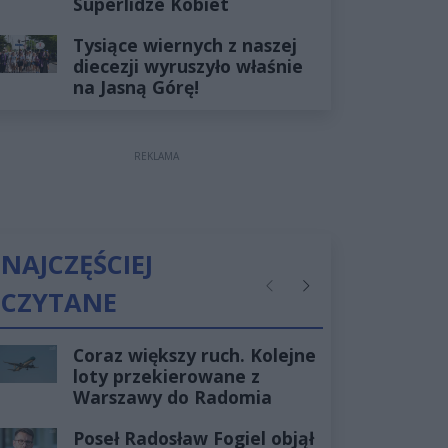
Superlidze Kobiet
Tysiące wiernych z naszej
diecezji wyruszyło właśnie
na Jasną Górę!
REKLAMA
NAJCZĘŚCIEJ
CZYTANE
Poprzednie
Następne
Coraz większy ruch. Kolejne
loty przekierowane z
Warszawy do Radomia
Poseł Radosław Fogiel objął