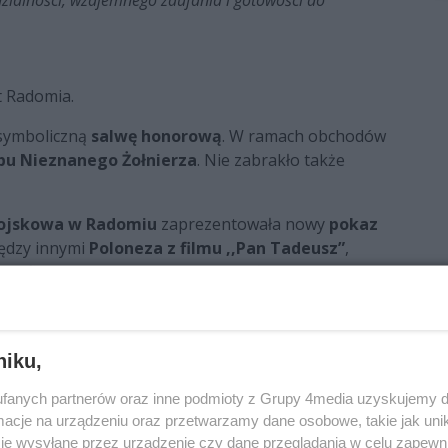
t Radomia.
symboliczną
salwę honorową
. W ramach obchodów
obu Nieznanego Żołnierza
. Nie zabrakło także
Wojskowa w Radomiu
zaprezentowała nowy
pokaz
iędzy innymi
Poloneza z filmu ,,Pan Tadeusz”
,
ej
,
filmowej i rozrywkowej
w połączeniu ze
1791 roku. Była pierwszą spisaną konstytucją w
j. Dokument miał na celu wzmocnienie państwa i
niku,
Obojga Narodów. Reformy objęły m.in. ograniczenie
fanych partnerów oraz inne podmioty z Grupy 4media uzyskujemy d
zej. Mimo że obowiązywała krótko, stała się
cje na urządzeniu oraz przetwarzamy dane osobowe, takie jak unika
ość.
je wysyłane przez urządzenie czy dane przeglądania w celu zapewn