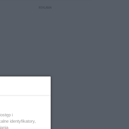
REKLAMA
ostęp i
lne identyfikatory,
iania