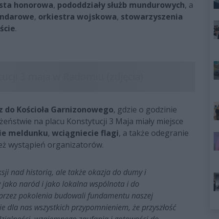
sta honorowa
,
pododdziały służb mundurowych
, a
andarowe
,
orkiestra wojskowa
,
stowarzyszenia
ście
.
z do Kościoła Garnizonowego
, gdzie o godzinie
żeństwie na placu Konstytucji 3 Maja miały miejsce
ie meldunku
,
wciągniecie flagi
, a także odegranie
ież wystąpień organizatorów.
ksji nad historią, ale także okazja do dumy i
 jako naród i jako lokalna wspólnota i do
y przez pokolenia budowali fundamentu naszej
zie dla nas wszystkich przypomnieniem, że przyszłość
dzialności, wzajemnego zaufania i gotowości do