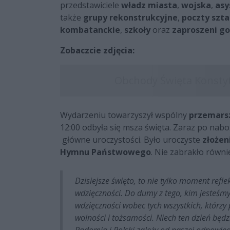
przedstawiciele
władz miasta
,
wojska
,
asy
także
grupy rekonstrukcyjne
,
poczty szt
kombatanckie
,
szkoły
oraz
zaproszeni go
Zobaczcie zdjęcia:
Wydarzeniu towarzyszył wspólny
przemars
12:00 odbyła się msza święta. Zaraz po nabo
główne uroczystości. Było uroczyste
złożen
Hymnu Państwowego
. Nie zabrakło równ
Dzisiejsze święto, to nie tylko moment refle
wdzięczności. Do dumy z tego, kim jesteśmy
wdzięczności wobec tych wszystkich, którz
wolności i tożsamości. Niech ten dzień będ
Radomia i Polski zależy od naszej odpowie