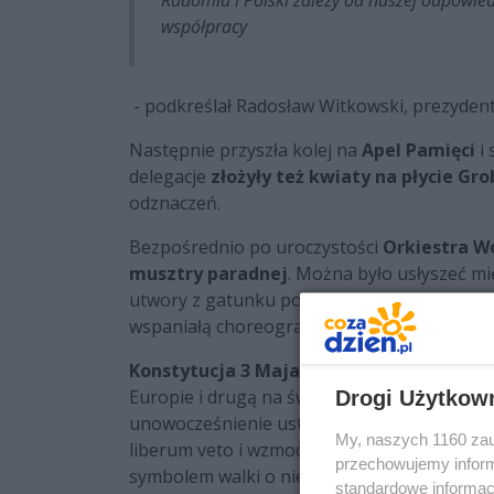
współpracy
- podkreślał Radosław Witkowski, prezyden
Następnie przyszła kolej na
Apel Pamięci
i 
delegacje
złożyły też kwiaty na płycie Gr
odznaczeń.
Bezpośrednio po uroczystości
Orkiestra 
musztry paradnej
. Można było usłyszeć m
utwory z gatunku polskiej
muzyki narodow
wspaniałą choreografią.
Konstytucja 3 Maja
została ustanowiona w 
Europie i drugą na świecie po amerykańskie
Drogi Użytkow
unowocześnienie ustroju Rzeczypospolitej 
My, naszych 1160 zau
liberum veto i wzmocnienie władzy wykonawc
przechowujemy informa
symbolem walki o niepodległość i suwerenn
standardowe informac