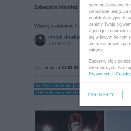
spersonalizowanych re
Zobaczcie również:
ulepszanie usług. Za
geolokalizacyjnych or
cenimy Twoją prywatno
Więcej o autorze / autorach:
Zgoda jest dobrowoln
Patryk Chruślak
się w lewym dolnym r
Dziennikarz
ale masz prawo sprzec
witrynie.
Zapoznaj się z poniż
Data dodania:
03.05.2026 16:20
internetowych. Szcze
Prywatności
i
Cookie
Konstytucja 3 maja
radom obchody
radom urocz
radom obchody konstytucji 3 maja
PARTNERZY