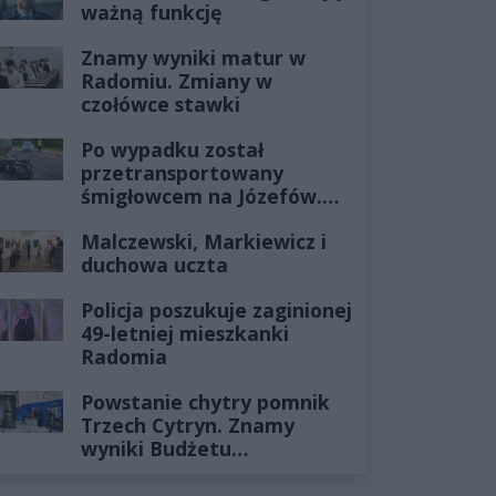
ważną funkcję
Znamy wyniki matur w
Radomiu. Zmiany w
czołówce stawki
Po wypadku został
przetransportowany
śmigłowcem na Józefów.
Historia mrozi krew w
Malczewski, Markiewicz i
żyłach
duchowa uczta
Policja poszukuje zaginionej
49-letniej mieszkanki
Radomia
Powstanie chytry pomnik
Trzech Cytryn. Znamy
wyniki Budżetu
Obywatelskiego 2027