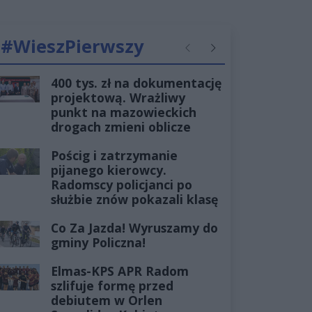
#WieszPierwszy
Poprzednie
Następne
400 tys. zł na dokumentację
projektową. Wrażliwy
punkt na mazowieckich
drogach zmieni oblicze
Pościg i zatrzymanie
pijanego kierowcy.
Radomscy policjanci po
służbie znów pokazali klasę
Co Za Jazda! Wyruszamy do
gminy Policzna!
Elmas-KPS APR Radom
szlifuje formę przed
debiutem w Orlen