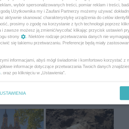
klam, wybór spersonalizowanych treści, pomiar reklam i treści, bad
 zgodą Użytkownika my i Zaufani Partnerzy możemy używać dokład
az aktywnie skanować charakterystykę urządzenia do celów identyfi
ść, prosimy o zgodę na korzystanie z tych technologii poprzez klikn
a i zawsze możesz ją zmienić/wycofać klikając przycisk ustawień pr
ogu strony
. Niektóre rodzaje przetwarzania danych nie wymagaj
iwić się takiemu przetwarzaniu. Preferencje będą miały zastosowania
szymi informacjami, abyś mógł świadomie i komfortowo korzystać z
gółowe informacje dotyczące przetwarzania Twoich danych znajdzi
s
. oraz po kliknięciu w „Ustawienia”.
ystości
radom wydarzenia
USTAWIENIA