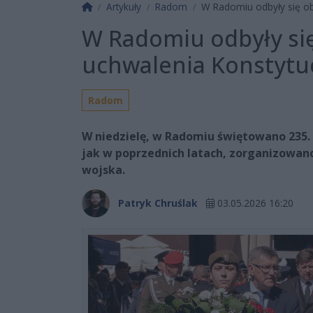
Strona główna
Artykuły
Radom
W Radomiu odbyły się obc
W Radomiu odbyły się
uchwalenia Konstytuc
Radom
W niedzielę, w Radomiu świętowano 235. 
jak w poprzednich latach, zorganizowano 
wojska.
Patryk Chruślak
03.05.2026 16:20