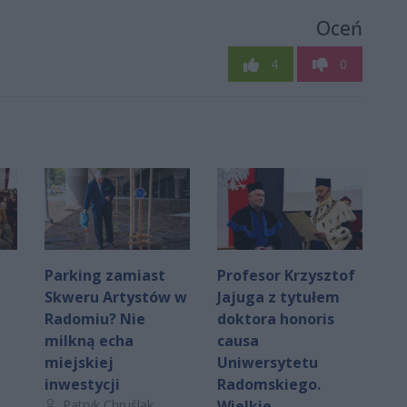
Oceń
4
0
Parking zamiast
Profesor Krzysztof
Skweru Artystów w
Jajuga z tytułem
Radomiu? Nie
doktora honoris
milkną echa
causa
miejskiej
Uniwersytetu
inwestycji
Radomskiego.
Autor artykułu:
Patryk Chruślak
Wielkie