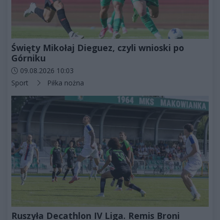
Święty Mikołaj Dieguez, czyli wnioski po
Górniku
Data dodania artykułu:
09.08.2026 10:03
Kategorie artykułu:
Sport
Piłka nożna
Ruszyła Decathlon IV Liga. Remis Broni