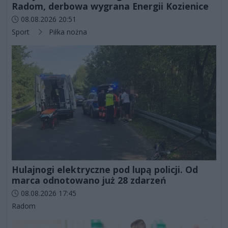
Radom, derbowa wygrana Energii Kozienice
Data dodania artykułu:
08.08.2026 20:51
Kategorie artykułu:
Sport
Piłka nożna
Hulajnogi elektryczne pod lupą policji. Od
marca odnotowano już 28 zdarzeń
Data dodania artykułu:
08.08.2026 17:45
Kategorie artykułu:
Radom