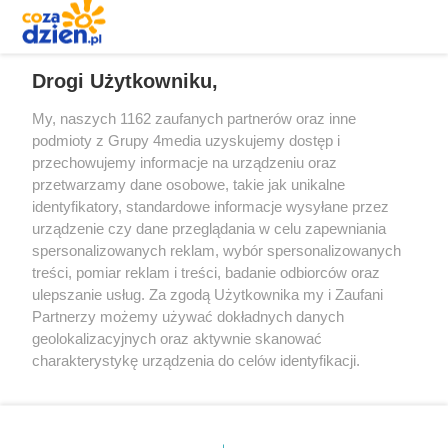
REKLAMA
Drogi Użytkowniku,
My, naszych 1162 zaufanych partnerów oraz inne
podmioty z Grupy 4media uzyskujemy dostęp i
przechowujemy informacje na urządzeniu oraz
przetwarzamy dane osobowe, takie jak unikalne
identyfikatory, standardowe informacje wysyłane przez
urządzenie czy dane przeglądania w celu zapewniania
spersonalizowanych reklam, wybór spersonalizowanych
Redakcja
Reklama
Prywatność
Praca Łódź
treści, pomiar reklam i treści, badanie odbiorców oraz
the:protocol
ulepszanie usług. Za zgodą Użytkownika my i Zaufani
Partnerzy możemy używać dokładnych danych
geolokalizacyjnych oraz aktywnie skanować
charakterystykę urządzenia do celów identyfikacji.
Ponieważ cenimy Twoją prywatność, prosimy o zgodę na
Szukaj
korzystanie z tych technologii poprzez kliknięcie
„Akceptuję”. Zgoda jest dobrowolna i zawsze możesz ją
zmienić/wycofać klikając przycisk ustawień prywatności