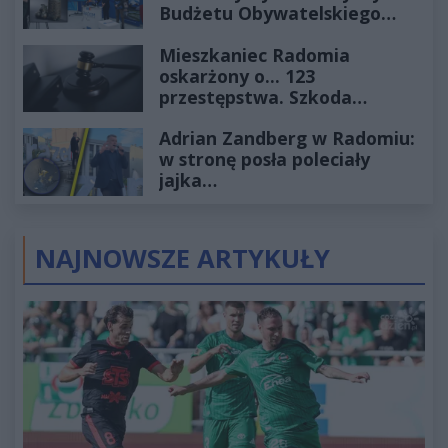
Budżetu Obywatelskiego
2027
Mieszkaniec Radomia
oskarżony o... 123
przestępstwa. Szkoda
wyceniona na ponad milion
Adrian Zandberg w Radomiu:
złotych
w stronę posła poleciały
jajka…
NAJNOWSZE ARTYKUŁY