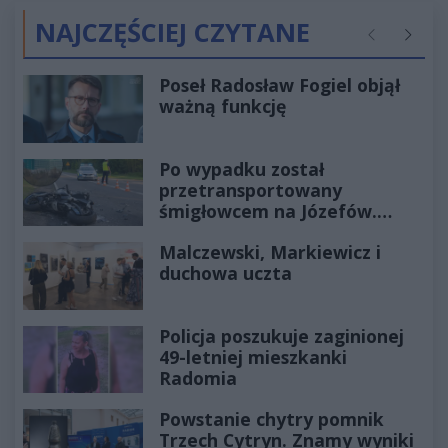
NAJCZĘŚCIEJ CZYTANE
Poprzednie
Następ
Poseł Radosław Fogiel objął
ważną funkcję
Po wypadku został
przetransportowany
śmigłowcem na Józefów.
Historia mrozi krew w żyłach
Malczewski, Markiewicz i
duchowa uczta
Policja poszukuje zaginionej
49-letniej mieszkanki
Radomia
Powstanie chytry pomnik
Trzech Cytryn. Znamy wyniki