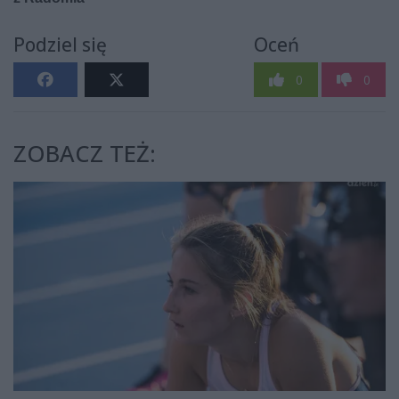
Podziel się
Oceń
0
0
ZOBACZ TEŻ: