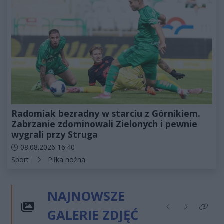
Radomiak bezradny w starciu z Górnikiem.
Zabrzanie zdominowali Zielonych i pewnie
wygrali przy Struga
Data dodania artykułu:
08.08.2026 16:40
Kategorie artykułu:
Sport
Piłka nożna
NAJNOWSZE
GALERIE ZDJĘĆ
Poprzednie
Następne
Kliknij