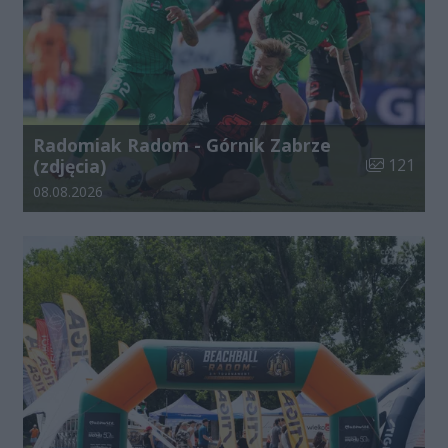
Radomiak Radom - Górnik Zabrze
Liczba zdjęć
(zdjęcia)
121
Data dodania galerii:
08.08.2026