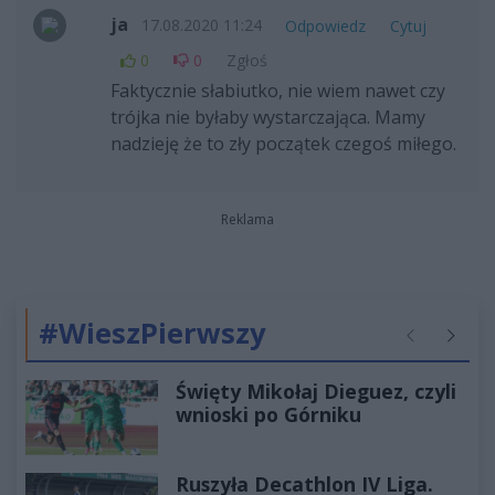
ja
17.08.2020 11:24
Odpowiedz
Cytuj
0
0
Zgłoś
Faktycznie słabiutko, nie wiem nawet czy
trójka nie byłaby wystarczająca. Mamy
nadzieję że to zły początek czegoś miłego.
Reklama
#WieszPierwszy
Poprzednie
Następ
Święty Mikołaj Dieguez, czyli
wnioski po Górniku
Ruszyła Decathlon IV Liga.