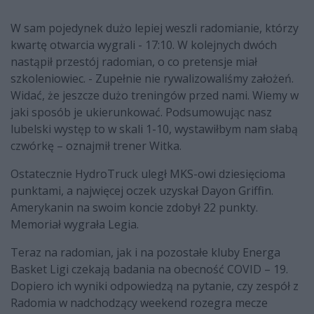
W sam pojedynek dużo lepiej weszli radomianie, którzy
kwartę otwarcia wygrali - 17:10. W kolejnych dwóch
nastąpił przestój radomian, o co pretensje miał
szkoleniowiec. - Zupełnie nie rywalizowaliśmy założeń.
Widać, że jeszcze dużo treningów przed nami. Wiemy w
jaki sposób je ukierunkować. Podsumowując nasz
lubelski występ to w skali 1-10, wystawiłbym nam słabą
czwórkę – oznajmił trener Witka.
Ostatecznie HydroTruck uległ MKS-owi dziesięcioma
punktami, a najwięcej oczek uzyskał Dayon Griffin.
Amerykanin na swoim koncie zdobył 22 punkty.
Memoriał wygrała Legia.
Teraz na radomian, jak i na pozostałe kluby Energa
Basket Ligi czekają badania na obecność COVID – 19.
Dopiero ich wyniki odpowiedzą na pytanie, czy zespół z
Radomia w nadchodzący weekend rozegra mecze