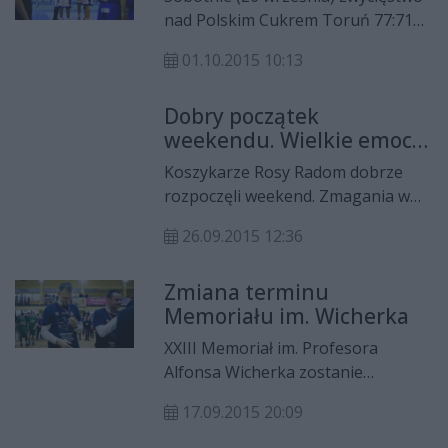
rajdów pojazdów zabytkowych,
nad Polskim Cukrem Toruń 77:71
która przegrała walkę z rakiem. W
pozwoliło Rosie Radom stanąć na
rajdzie wystartowali tez mazowieccy
01.10.2015 10:13
najwyższym stopniu podium w XXIII
policjanci.
Memoriale im. Profesora Alfonsa
Dobry początek
Wicherka. Trzecie miejsce zdobył
weekendu. Wielkie emocje
zaś piątkowy rywal radomian,
i dogrywka
Polfarmex Kutno.
Koszykarze Rosy Radom dobrze
rozpoczęli weekend. Zmagania w
XXIII Memoriale im. Profesora
26.09.2015 12:36
Alfonsa Wicherka rozpoczęli od
wygranej - po dogrywce - z
Zmiana terminu
Polfarmexem Kutno 81:76.
Memoriału im. Wicherka
XXIII Memoriał im. Profesora
Alfonsa Wicherka zostanie
rozegrany w hali MOSiR w piątek i
17.09.2015 20:09
sobotę (25-26 września), a nie jak
planowano w sobotę i niedzielę.