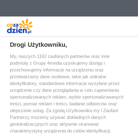
REKLAMA
Drogi Użytkowniku,
My, naszych 1162 zaufanych partnerów oraz inne
podmioty z Grupy 4media uzyskujemy dostęp i
przechowujemy informacje na urządzeniu oraz
przetwarzamy dane osobowe, takie jak unikalne
identyfikatory, standardowe informacje wysyłane przez
urządzenie czy dane przeglądania w celu zapewniania
spersonalizowanych reklam, wybór spersonalizowanych
Redakcja
Reklama
Prywatność
Praca Łódź
treści, pomiar reklam i treści, badanie odbiorców oraz
the:protocol
ulepszanie usług. Za zgodą Użytkownika my i Zaufani
Partnerzy możemy używać dokładnych danych
geolokalizacyjnych oraz aktywnie skanować
charakterystykę urządzenia do celów identyfikacji.
Ponieważ cenimy Twoją prywatność, prosimy o zgodę na