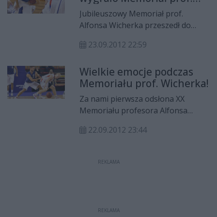
Wicherka!
Jubileuszowy Memoriał prof.
Alfonsa Wicherka przeszedł do
historii. Zawody wygrała ekipa
23.09.2012 22:59
Jeziora Tarnobrzeg.
Wielkie emocje podczas
Memoriału prof. Wicherka!
Za nami pierwsza odsłona XX
Memoriału profesora Alfonsa
Wicherka w Radomiu! Na trybunach
22.09.2012 23:44
komplet, a na parkiecie mnóstwo
emocji. Powoli w mieście da się
odczuć atmosferę koszykarskiej
REKLAMA
ekstraklasy.
REKLAMA