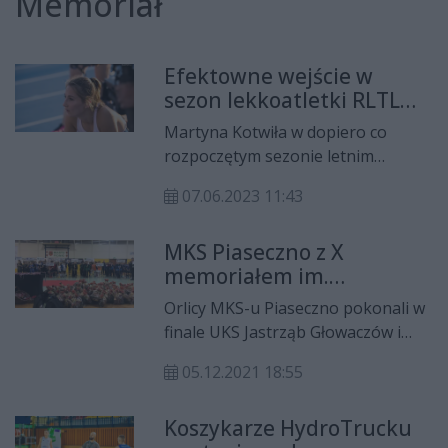
Memoriał
Efektowne wejście w
sezon lekkoatletki RLTL
Optimy Radom
Martyna Kotwiła w dopiero co
rozpoczętym sezonie letnim
pokazała, że należy się z nią liczyć i
07.06.2023 11:43
jest w formie! Udowodniła to m.in.,
podczas zawodów w Chorzowie
MKS Piaseczno z X
oraz Bydgoszczy.
memoriałem im.
Władysława Kramczyka
Orlicy MKS-u Piaseczno pokonali w
finale UKS Jastrząb Głowaczów i
okazali się triumfatorami X
05.12.2021 18:55
jubileuszowego Memoriału im.
Władysława Kramczyka.
Koszykarze HydroTrucku
Tegoroczna edycja cyklu odbyła się