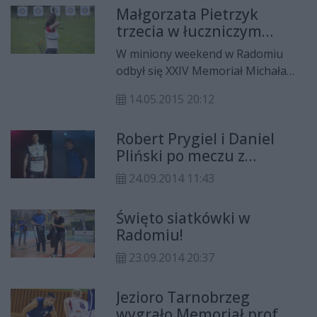
Małgorzata Pietrzyk
Można będzie również pomóc
trzecia w łuczniczym
trenerowi Karolowi Gutkowskiemu.
Memoriale Sawickiego
W miniony weekend w Radomiu
odbył się XXIV Memoriał Michała
Sawickiego. Spośród radomskich
14.05.2015 20:12
zawodników najlepiej spisała się
Małgorzata Pietrzyk, która stanęła
Robert Prygiel i Daniel
na najniższym stopniu podium.
Pliński po meczu z
Politechniką
24.09.2014 11:43
Święto siatkówki w
Radomiu!
23.09.2014 20:37
Jezioro Tarnobrzeg
wygrało Memoriał prof.