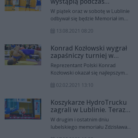
wystąpią podczas
w Pionkach.
memoriału Zdzisława
W piątek oraz w sobotę w Lublinie
Niedzieli
odbywał się będzie Memoriał im.
Zdzisława Niedzieli. W zawodach
13.08.2021 08:20
wystartuje cztery zespoły w tym
radomski HydroTrucku.
Konrad Kozłowski wygrał
zapaśniczy turniej w
Zaporożu
Reprezentant Polski Konrad
Kozłowski okazał się najlepszym
zapaśnikiem kat. wagowej 77 kg w
02.02.2021 13:10
Memoriale Truhina na Ukrainie.
Młody zawodnik Olimpijczyka
Koszykarze HydroTrucku
Radom wygrał cztery walki.
zagrali w Lublinie. Teraz
przejdą badania
W drugim i ostatnim dniu
lubelskiego memoriału Zdzisława
Niedzieli radomski HydroTruck