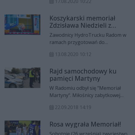
17.08.2020 10:22
uległ MKS-owi Dąbrowa Górnicza.
We wtorek podopieczni Roberta
Koszykarski memoriał
Witki przejdą obowiązkowe
Zdzisława Niedzieli z
badania.
udziałem HydroTrucku
Zawodnicy HydroTrucku Radom w
ramach przygotowań do
rozpoczęcia sezonu Energa Basket
13.08.2020 10:12
Ligi w weekend wystąpią w Lublinie.
Tam w memoriale Zdzisława
Rajd samochodowy ku
Niedzieli rozegrają mecze z
pamięci Martyny
gospodarzami oraz MKS-em
Dąbrowa Górnicza.
W Radomiu odbył się "Memoriał
Martyny". Miłośnicy zabytkowej
motoryzacji, znajomi, przyjaciele
22.09.2018 14:19
oraz najbliższa rodzina oddała w
ten sposób cześć pamięci Martyny
Rosa wygrała Memoriał!
Filipiak, miłośniczki klasycznej
motoryzacji i uczestniczce wielu
Sobotnie (26 września) zwycięstwo