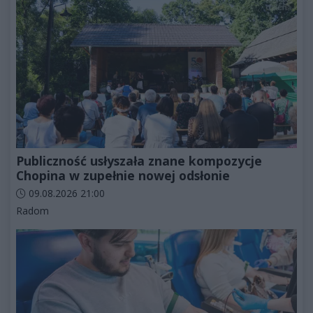
Publiczność usłyszała znane kompozycje
Chopina w zupełnie nowej odsłonie
Data dodania artykułu:
09.08.2026 21:00
Kategorie artykułu:
Radom