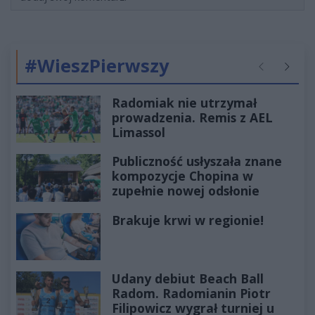
#WieszPierwszy
Poprzednie
Następ
Radomiak nie utrzymał
prowadzenia. Remis z AEL
Limassol
Publiczność usłyszała znane
kompozycje Chopina w
zupełnie nowej odsłonie
Brakuje krwi w regionie!
Udany debiut Beach Ball
Radom. Radomianin Piotr
Filipowicz wygrał turniej u