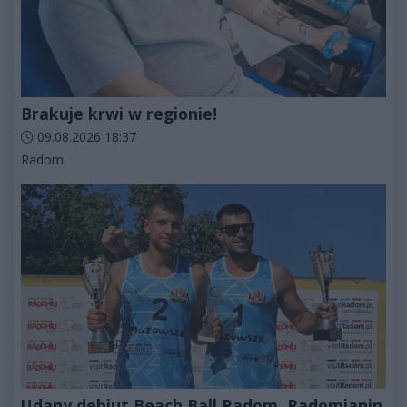
Brakuje krwi w regionie!
Data dodania artykułu:
09.08.2026 18:37
Kategorie artykułu:
Radom
Udany debiut Beach Ball Radom. Radomianin