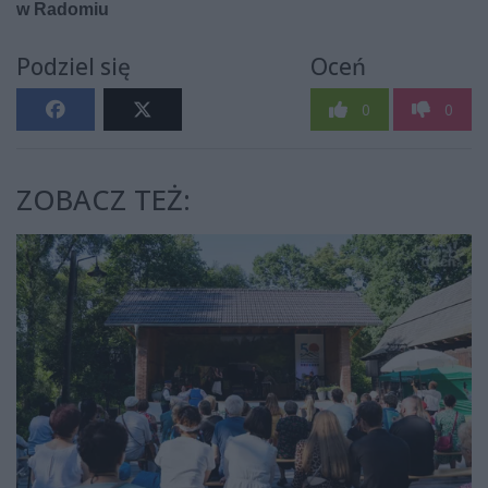
Podziel się
Oceń
0
0
ZOBACZ TEŻ: