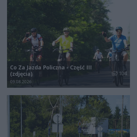
Co Za Jazda Policzna - Część III
Liczba zdjęć
(zdjęcia)
104
Data dodania galerii:
09.08.2026