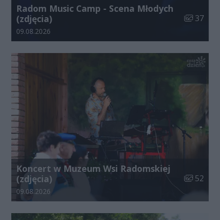
Radom Music Camp - Scena Młodych
Liczba zdj
(zdjęcia)
37
Data dodania galerii:
09.08.2026
Koncert w Muzeum Wsi Radomskiej
Liczba zdj
(zdjęcia)
52
Data dodania galerii:
09.08.2026