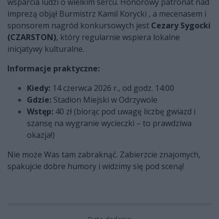
wsparcia ludzi o wielkim sercu. Honorowy patronat nad
imprezą objął Burmistrz Kamil Korycki , a mecenasem i
sponsorem nagród konkursowych jest
Cezary Sygocki
(CZARSTON)
, który regularnie wspiera lokalne
inicjatywy kulturalne.
Informacje praktyczne:
Kiedy:
14 czerwca 2026 r., od godz. 14:00
Gdzie:
Stadion Miejski w Odrzywole
Wstęp:
40 zł (biorąc pod uwagę liczbę gwiazd i
szansę na wygranie wycieczki – to prawdziwa
okazja!)
Nie może Was tam zabraknąć. Zabierzcie znajomych,
spakujcie dobre humory i widzimy się pod sceną!