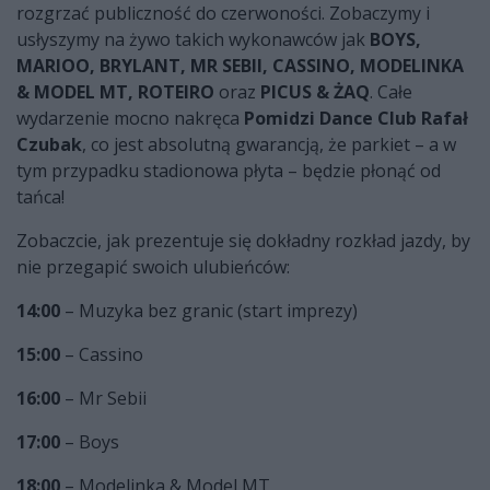
rozgrzać publiczność do czerwoności. Zobaczymy i
usłyszymy na żywo takich wykonawców jak
BOYS,
MARIOO, BRYLANT, MR SEBII, CASSINO, MODELINKA
& MODEL MT, ROTEIRO
oraz
PICUS & ŻAQ
. Całe
wydarzenie mocno nakręca
Pomidzi Dance Club Rafał
Czubak
, co jest absolutną gwarancją, że parkiet – a w
tym przypadku stadionowa płyta – będzie płonąć od
tańca!
Zobaczcie, jak prezentuje się dokładny rozkład jazdy, by
nie przegapić swoich ulubieńców:
14:00
– Muzyka bez granic (start imprezy)
15:00
– Cassino
16:00
– Mr Sebii
17:00
– Boys
18:00
– Modelinka & Model MT