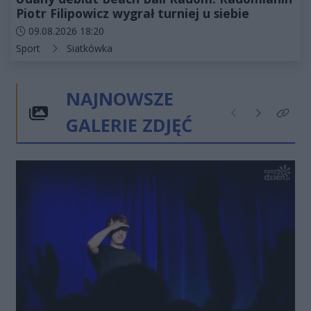
Piotr Filipowicz wygrał turniej u siebie
Data dodania artykułu:
09.08.2026 18:20
Kategorie artykułu:
Sport
Siatkówka
NAJNOWSZE
GALERIE ZDJĘĆ
Poprzednie
Następne
Kliknij