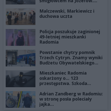
śmigłowcem na Józefów.
Historia mrozi krew w żyłach
Malczewski, Markiewicz i
duchowa uczta
Policja poszukuje zaginionej
49-letniej mieszkanki
Radomia
Powstanie chytry pomnik
Trzech Cytryn. Znamy wyniki
Budżetu Obywatelskiego
2027
Mieszkaniec Radomia
oskarżony o... 123
przestępstwa. Szkoda
wyceniona na ponad milion
Adrian Zandberg w Radomiu:
złotych
w stronę posła poleciały
jajka…