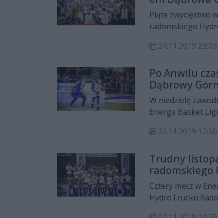
Piąte zwycięstwo w
radomskiego Hydro
MKS-owi Dąbrowa 
24.11.2019 23:03
Po Anwilu cza
Dąbrowy Górn
W niedzielę zawod
Energa Basket Lig
MKS Dąbrowa Górni
22.11.2019 12:50
bilansem punktow
Trudny listop
radomskiego 
Cztery mecz w Ener
HydroTrucku Radom
wyjeździe: w Zielo
02.11.2019 10:35