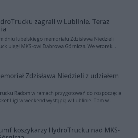
droTrucku zagrali w Lublinie. Teraz
ia
m dniu lubelskiego memoriału Zdzisława Niedzieli
uck uległ MKS-owi Dąbrowa Górnicza. We wtorek
ta Witki przejdą obowiązkowe badania.
emoriał Zdzisława Niedzieli z udziałem
rucku Radom w ramach przygotowań do rozpoczęcia
ket Ligi w weekend wystąpią w Lublinie. Tam w
wa Niedzieli rozegrają mecze z gospodarzami oraz
órnicza.
iumf koszykarzy HydroTrucku nad MKS-
órnicza