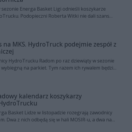
 sezonie Energa Basket Ligi odnieśli koszykarze
Trucku. Podopieczni Roberta Witki nie dali szans
Górnicza.
s na MKS. HydroTruck podejmie zespół z
iczej
nicy HydroTrucku Radom po raz dziewiąty w sezonie
i wybiegną na parkiet. Tym razem ich rywalem będzie
cza, a więc zespół legitymujący się takim samym
ym.
adowy kalendarz koszykarzy
HydroTrucku
ga Basket Lidze w listopadzie rozegrają zawodnicy
. Dwa z nich odbędą się w hali MOSIR-u, a dwa na
nej-Górze i we Włocławku.