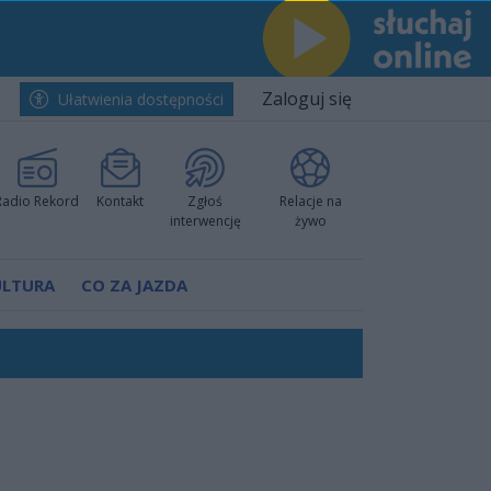
Zaloguj się
Ułatwienia dostępności
Radio Rekord
Kontakt
Zgłoś
Relacje na
interwencję
żywo
ULTURA
CO ZA JAZDA
worzyć nową sportową tradycję"
ruchu