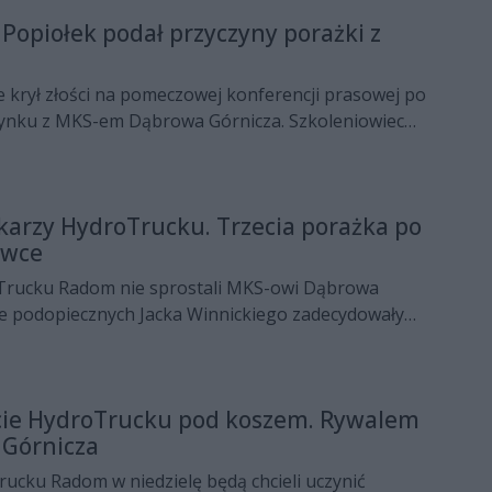
Popiołek podał przyczyny porażki z
 krył złości na pomeczowej konferencji prasowej po
ynku z MKS-em Dąbrowa Górnicza. Szkoleniowiec
ł kluczowe błędy.
arzy HydroTrucku. Trzecia porażka po
ówce
Trucku Radom nie sprostali MKS-owi Dąbrowa
ie podopiecznych Jacka Winnickiego zadecydowały
pojedynku.
ie HydroTrucku pod koszem. Rywalem
Górnicza
ucku Radom w niedzielę będą chcieli uczynić