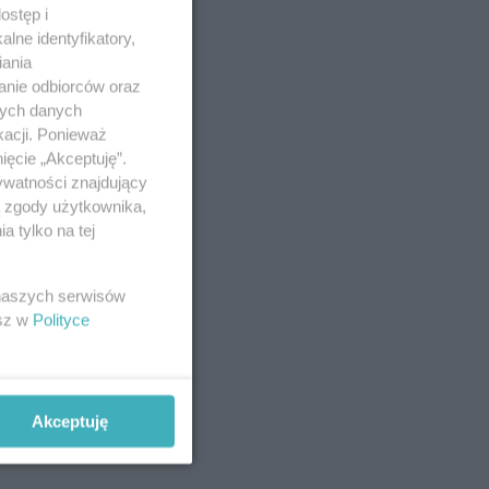
ostęp i
lne identyfikatory,
iania
anie odbiorców oraz
nych danych
kacji. Ponieważ
ięcie „Akceptuję”.
ywatności znajdujący
ą zgody użytkownika,
 tylko na tej
 naszych serwisów
esz w
Polityce
Akceptuję