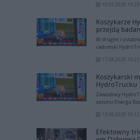
10.09.2020 19:23
Koszykarze Hy
przejdą badan
W drugim i ostatni
radomski HydroTr
podopieczni Rober
17.08.2020 10:22
Koszykarski m
HydroTrucku
Zawodnicy HydroT
sezonu Energa Bas
memoriale Zdzisła
13.08.2020 10:12
MKS-em Dąbrowa G
Efektowny tr
em Dąbrowa G