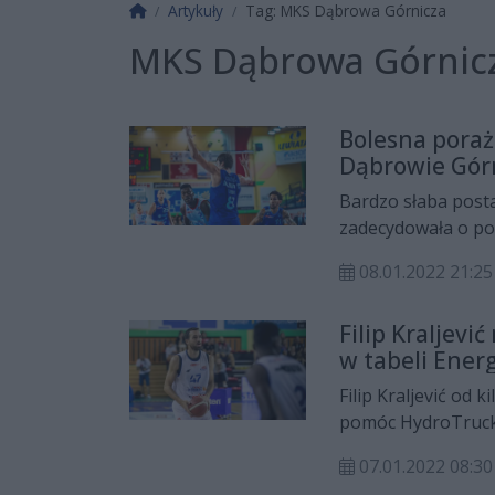
Strona główna
Artykuły
Tag: MKS Dąbrowa Górnicza
MKS Dąbrowa Górnic
Bolesna pora
Dąbrowie Górn
Bardzo słaba post
zadecydowała o po
Górniczej. Po tej p
08.01.2022 21:25
do pozazdroszczen
Filip Kraljev
w tabeli Energ
Filip Kraljević od 
pomóc HydroTruc
Górnicza. Po trium
07.01.2022 08:30
spadli na przedosta