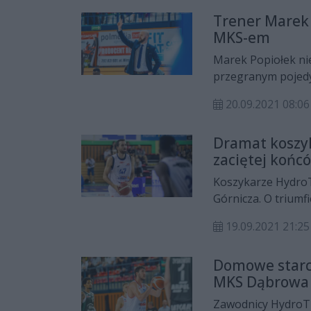
Trener Marek 
MKS-em
Marek Popiołek nie
przegranym pojed
gospodarzy wskaza
20.09.2021 08:06
Dramat koszyk
zaciętej końc
Koszykarze Hydro
Górnicza. O triumf
ostatnie sekundy 
19.09.2021 21:25
Domowe starc
MKS Dąbrowa 
Zawodnicy HydroTr