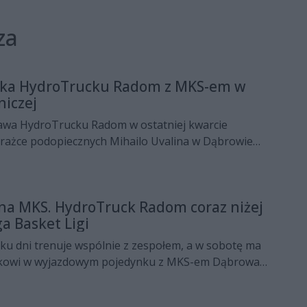
za
żka HydroTrucku Radom z MKS-em w
iczej
awa HydroTrucku Radom w ostatniej kwarcie
rażce podopiecznych Mihailo Uvalina w Dąbrowie
rzegranej sytuacja radomian w tabeli EBL robi się nie
ia!
ić na MKS. HydroTruck Radom coraz niżej
a Basket Ligi
kilku dni trenuje wspólnie z zespołem, a w sobotę ma
kowi w wyjazdowym pojedynku z MKS-em Dąbrowa
fie Startu Lublin w Szczecinie z Kingiem radomianie
tnie miejsce w tabeli Energa Basket Ligi.