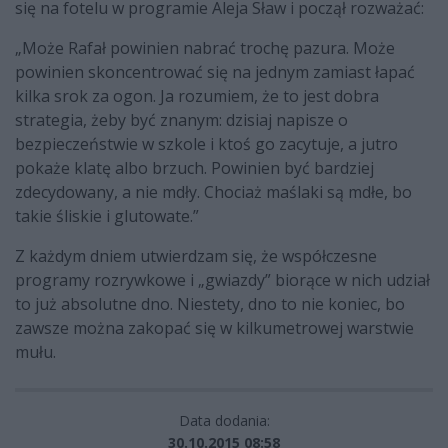
się na fotelu w programie Aleja Sław i począł rozważać:
„Może Rafał powinien nabrać trochę pazura. Może
powinien skoncentrować się na jednym zamiast łapać
kilka srok za ogon. Ja rozumiem, że to jest dobra
strategia, żeby być znanym: dzisiaj napisze o
bezpieczeństwie w szkole i ktoś go zacytuje, a jutro
pokaże klatę albo brzuch. Powinien być bardziej
zdecydowany, a nie mdły. Chociaż maślaki są mdłe, bo
takie śliskie i glutowate.”
Z każdym dniem utwierdzam się, że współczesne
programy rozrywkowe i „gwiazdy” biorące w nich udział
to już absolutne dno. Niestety, dno to nie koniec, bo
zawsze można zakopać się w kilkumetrowej warstwie
mułu.
Data dodania:
30.10.2015 08:58