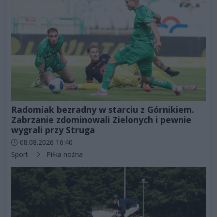
Radomiak bezradny w starciu z Górnikiem.
Zabrzanie zdominowali Zielonych i pewnie
wygrali przy Struga
Data dodania artykułu:
08.08.2026 16:40
Kategorie artykułu:
Sport
Piłka nożna