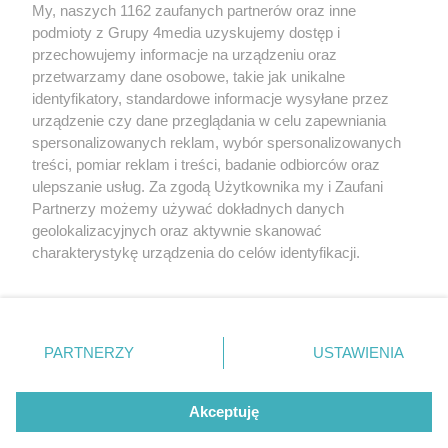
My, naszych 1162 zaufanych partnerów oraz inne
podmioty z Grupy 4media uzyskujemy dostęp i
przechowujemy informacje na urządzeniu oraz
przetwarzamy dane osobowe, takie jak unikalne
identyfikatory, standardowe informacje wysyłane przez
urządzenie czy dane przeglądania w celu zapewniania
spersonalizowanych reklam, wybór spersonalizowanych
Redakcja
Reklama
Prywatność
Praca Łódź
treści, pomiar reklam i treści, badanie odbiorców oraz
the:protocol
ulepszanie usług. Za zgodą Użytkownika my i Zaufani
Partnerzy możemy używać dokładnych danych
geolokalizacyjnych oraz aktywnie skanować
charakterystykę urządzenia do celów identyfikacji.
Ponieważ cenimy Twoją prywatność, prosimy o zgodę na
Szukaj
korzystanie z tych technologii poprzez kliknięcie
„Akceptuję”. Zgoda jest dobrowolna i zawsze możesz ją
zmienić/wycofać klikając przycisk ustawień prywatności
Facebook.com
Youtube.com
PARTNERZY
USTAWIENIA
znajdujący się w lewym dolnym rogu strony
. Niektóre
rodzaje przetwarzania danych nie wymagają zgody
użytkownika, ale masz prawo sprzeciwić się takiemu
Akceptuję
przetwarzaniu. Preferencje będą miały zastosowania tylko