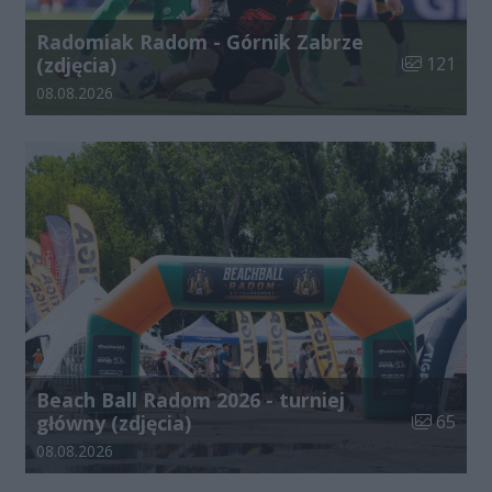
Radomiak Radom - Górnik Zabrze
Liczba zdjęć
(zdjęcia)
121
Data dodania galerii:
08.08.2026
Beach Ball Radom 2026 - turniej
Liczba zdj
główny (zdjęcia)
65
Data dodania galerii:
08.08.2026