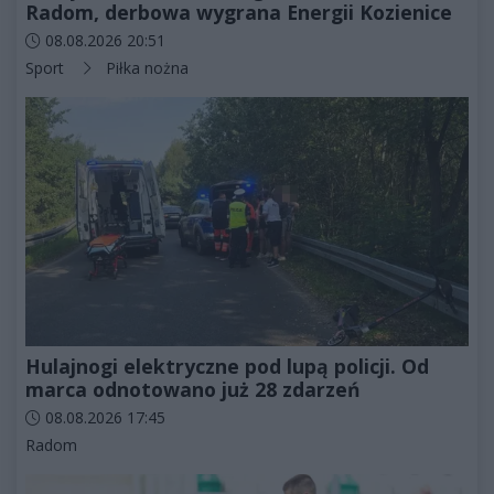
Radom, derbowa wygrana Energii Kozienice
Data dodania artykułu:
08.08.2026 20:51
Kategorie artykułu:
Sport
Piłka nożna
Hulajnogi elektryczne pod lupą policji. Od
marca odnotowano już 28 zdarzeń
Data dodania artykułu:
08.08.2026 17:45
Kategorie artykułu:
Radom