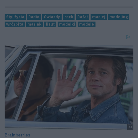
Styl życia
Radio
Gwiazdy
rock
Rafał
maciej
modeling
wróżbita
maślak
lizut
modelki
modele