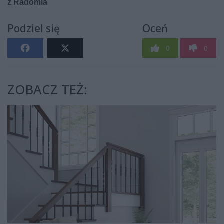
Podziel się
Oceń
0
0
ZOBACZ TEŻ: