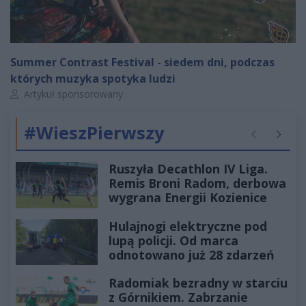
Summer Contrast Festival - siedem dni, podczas
których muzyka spotyka ludzi
Autor artykułu:
Artykuł sponsorowany
#WieszPierwszy
Poprzednie
Następ
Ruszyła Decathlon IV Liga.
Remis Broni Radom, derbowa
wygrana Energii Kozienice
Hulajnogi elektryczne pod
lupą policji. Od marca
odnotowano już 28 zdarzeń
Radomiak bezradny w starciu
z Górnikiem. Zabrzanie