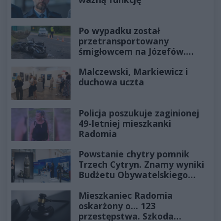
Po wypadku został
przetransportowany
śmigłowcem na Józefów.
Historia mrozi krew w żyłach
Malczewski, Markiewicz i
duchowa uczta
Policja poszukuje zaginionej
49-letniej mieszkanki
Radomia
Powstanie chytry pomnik
Trzech Cytryn. Znamy wyniki
Budżetu Obywatelskiego
2027
Mieszkaniec Radomia
oskarżony o... 123
przestępstwa. Szkoda