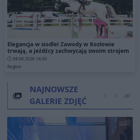
Elegancja w siodle! Zawody w Kozłowie
trwają, a jeźdźcy zachwycają swoim strojem
Data dodania artykułu:
08.08.2026 16:00
Kategorie artykułu:
Region
NAJNOWSZE
GALERIE ZDJĘĆ
Poprzednie
Następne
Kliknij