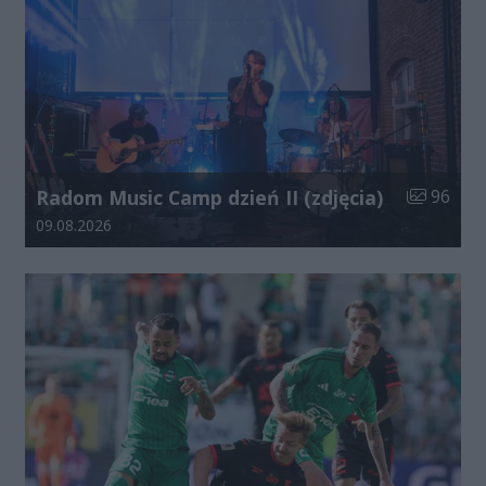
Liczba zdj
Radom Music Camp dzień II (zdjęcia)
96
Data dodania galerii:
09.08.2026