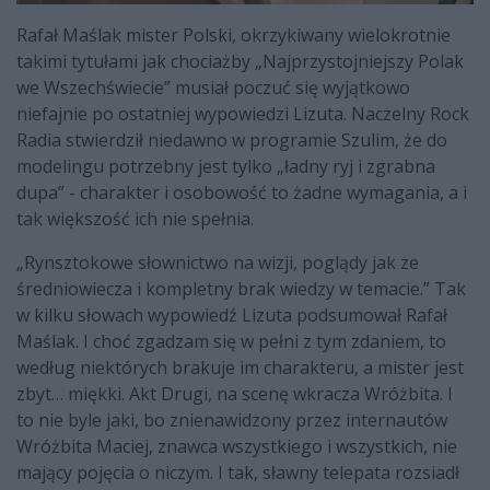
Rafał Maślak mister Polski, okrzykiwany wielokrotnie
takimi tytułami jak chociażby „Najprzystojniejszy Polak
we Wszechświecie” musiał poczuć się wyjątkowo
niefajnie po ostatniej wypowiedzi Lizuta. Naczelny Rock
Radia stwierdził niedawno w programie Szulim, że do
modelingu potrzebny jest tylko „ładny ryj i zgrabna
dupa” - charakter i osobowość to żadne wymagania, a i
tak większość ich nie spełnia.
„Rynsztokowe słownictwo na wizji, poglądy jak ze
średniowiecza i kompletny brak wiedzy w temacie.” Tak
w kilku słowach wypowiedź Lizuta podsumował Rafał
Maślak. I choć zgadzam się w pełni z tym zdaniem, to
według niektórych brakuje im charakteru, a mister jest
zbyt… miękki. Akt Drugi, na scenę wkracza Wróżbita. I
to nie byle jaki, bo znienawidzony przez internautów
Wróżbita Maciej, znawca wszystkiego i wszystkich, nie
mający pojęcia o niczym. I tak, sławny telepata rozsiadł