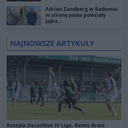
wyceniona na ponad milion
Adrian Zandberg w Radomiu:
złotych
w stronę posła poleciały
jajka…
NAJNOWSZE ARTYKUŁY
Ruszyła Decathlon IV Liga. Remis Broni