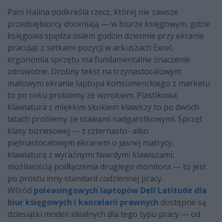
Pani Halina podkreśla rzecz, której nie zawsze
przedsiębiorcy doceniają — w biurze księgowym, gdzie
księgowa spędza osiem godzin dziennie przy ekranie
pracując z setkami pozycji w arkuszach Excel,
ergonomia sprzętu ma fundamentalne znaczenie
zdrowotne. Drobny tekst na trzynastocalowym
matowym ekranie laptopa konsumenckiego z marketu
to po roku problemy ze wzrokiem. Plastikowa
klawiatura z miękkim skokiem klawiszy to po dwóch
latach problemy ze stawami nadgarstkowymi. Sprzęt
klasy biznesowej — z czternasto- albo
piętnastocalowym ekranem o jasnej matrycy,
klawiaturą z wyraźnymi twardymi klawiszami,
możliwością podłączenia drugiego monitora — to jest
po prostu inny standard codziennej pracy.
Wśród
poleasingowych laptopów Dell Latitude dla
biur księgowych i kancelarii prawnych
dostępne są
dziesiątki modeli idealnych dla tego typu pracy — od