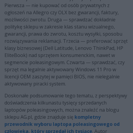
Pierwsza — nie kupować od osób prywatnych z
ogłoszeń na Allegro czy OLX bez gwarancji, faktury,
możliwości zwrotu. Druga — sprawdzać dokładnie
politykę sklepu w zakresie klas stanu wizualnego,
gwarancji, prawa do zwrotu, kosztu wysyłki, sposobu
rozwiązywania reklamacji. Trzecia — preferować sprzęt
klasy biznesowej (Dell Latitude, Lenovo ThinkPad, HP
EliteBook) nad sprzętem konsumenckim, nawet w
segmencie poleasingowym. Czwarta — sprawdzać, czy
sprzęt ma legalnie aktywowany Windows 11 Pro w
licencji OEM zaszytej w pamięci BIOS, nie nielegalnie
aktywowany piracki system.
Doskonałe podsumowanie tego tematu, z perspektywy
doświadczenia kilkunastu tysięcy sprzedanych
laptopów poleasingowych, można znaleźć na blogu
sklepu AG.pl, gdzie znajduje się
kompletny
przewodnik wyboru laptopa poleasingowego od
człowieka, który sprzedał ich tysiące
. Autor