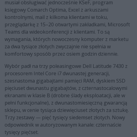
musiał obsługiwać jednocześnie KSeF, program
księgowy Comarch Optima, Excel z arkuszami
kontrolnymi, mail z kilkoma klientami w toku,
przeglądarkę z 15–20 otwartymi zakładkami, Microsoft
Teams dla wideokonferencji z klientami. To są
wymagania, których nowoczesny komputer z marketu
za dwa tysiące złotych zwyczajnie nie spełnia w
komfortowy sposób przez osiem godzin dziennie.
Wybór padł na trzy poleasingowe Dell Latitude 7430 z
procesorem Intel Core i7 dwunastej generacji,
szesnastoma gigabajtami pamięci RAM, dyskiem SSD
pięciuset dwunastu gigabajtów, z czternastocalowymi
ekranami w klasie B (drobne ślady eksploatacji, ale w
pełni funkcjonalne), z dwunastomiesięczną gwarancją
sklepu, w cenie tysiąca dziewięciuset złotych za sztukę.
Trzy zestawy — pięć tysięcy siedemset złotych. Nowy
odpowiednik w autoryzowanym kanale: czternaście
tysięcy pięćset.