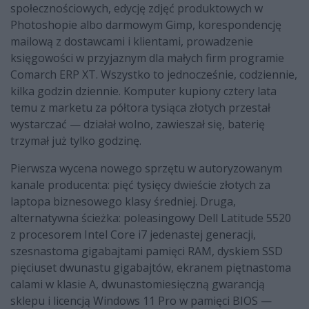
społecznościowych, edycję zdjęć produktowych w
Photoshopie albo darmowym Gimp, korespondencję
mailową z dostawcami i klientami, prowadzenie
księgowości w przyjaznym dla małych firm programie
Comarch ERP XT. Wszystko to jednocześnie, codziennie,
kilka godzin dziennie. Komputer kupiony cztery lata
temu z marketu za półtora tysiąca złotych przestał
wystarczać — działał wolno, zawieszał się, baterię
trzymał już tylko godzinę.
Pierwsza wycena nowego sprzętu w autoryzowanym
kanale producenta: pięć tysięcy dwieście złotych za
laptopa biznesowego klasy średniej. Druga,
alternatywna ścieżka: poleasingowy Dell Latitude 5520
z procesorem Intel Core i7 jedenastej generacji,
szesnastoma gigabajtami pamięci RAM, dyskiem SSD
pięciuset dwunastu gigabajtów, ekranem piętnastoma
calami w klasie A, dwunastomiesięczną gwarancją
sklepu i licencją Windows 11 Pro w pamięci BIOS —