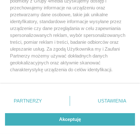
podmioty z Grupy 4media uzyskujemy dostęp i
przechowujemy informacje na urządzeniu oraz
#WieszPierwszy
przetwarzamy dane osobowe, takie jak unikalne
Poprzednie
Następ
identyfikatory, standardowe informacje wysyłane przez
Kobiety uczą się, jak się
urządzenie czy dane przeglądania w celu zapewniania
bronić
spersonalizowanych reklam, wybór spersonalizowanych
treści, pomiar reklam i treści, badanie odbiorców oraz
ulepszanie usług. Za zgodą Użytkownika my i Zaufani
Moya Zbyszko Radomka
Partnerzy możemy używać dokładnych danych
triumfowała w Grand Prix
geolokalizacyjnych oraz aktywnie skanować
PGE. Radomianki
charakterystykę urządzenia do celów identyfikacji.
bezkonkurencyjne w Ustce!
Ponieważ cenimy Twoją prywatność, prosimy o zgodę na
korzystanie z tych technologii poprzez kliknięcie
ARTYKUŁ SPONSOROWANY
„Akceptuję”. Zgoda jest dobrowolna i zawsze możesz ją
Jak światło zmienia odbiór
zmienić/wycofać klikając przycisk ustawień prywatności
przestrzeni
PARTNERZY
USTAWIENIA
znajdujący się w lewym dolnym rogu strony
. Niektóre
rodzaje przetwarzania danych nie wymagają zgody
ARTYKUŁ SPONSOROWANY
Która dieta pudełkowa w
użytkownika, ale masz prawo sprzeciwić się takiemu
Akceptuję
Legionowie najlepiej sprawdzi
przetwarzaniu. Preferencje będą miały zastosowania tylko
się przy redukcji wagi bez
na tej witrynie.
efektu jojo?