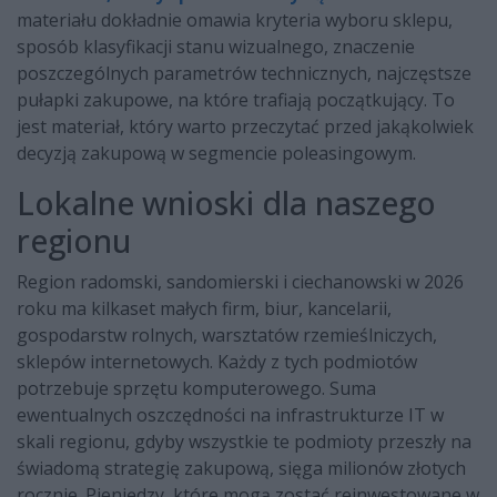
materiału dokładnie omawia kryteria wyboru sklepu,
sposób klasyfikacji stanu wizualnego, znaczenie
poszczególnych parametrów technicznych, najczęstsze
pułapki zakupowe, na które trafiają początkujący. To
jest materiał, który warto przeczytać przed jakąkolwiek
decyzją zakupową w segmencie poleasingowym.
Lokalne wnioski dla naszego
regionu
Region radomski, sandomierski i ciechanowski w 2026
roku ma kilkaset małych firm, biur, kancelarii,
gospodarstw rolnych, warsztatów rzemieślniczych,
sklepów internetowych. Każdy z tych podmiotów
potrzebuje sprzętu komputerowego. Suma
ewentualnych oszczędności na infrastrukturze IT w
skali regionu, gdyby wszystkie te podmioty przeszły na
świadomą strategię zakupową, sięga milionów złotych
rocznie. Pieniędzy, które mogą zostać reinwestowane w