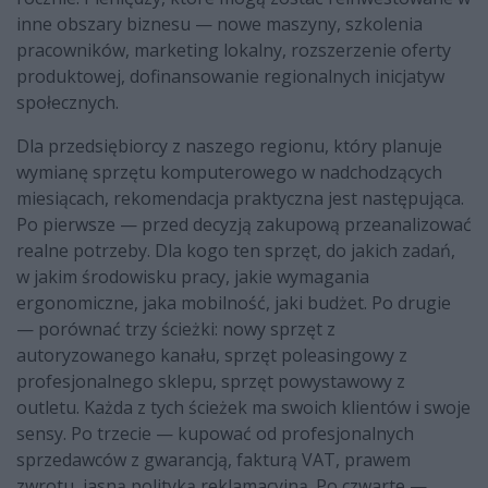
inne obszary biznesu — nowe maszyny, szkolenia
pracowników, marketing lokalny, rozszerzenie oferty
produktowej, dofinansowanie regionalnych inicjatyw
społecznych.
Dla przedsiębiorcy z naszego regionu, który planuje
wymianę sprzętu komputerowego w nadchodzących
miesiącach, rekomendacja praktyczna jest następująca.
Po pierwsze — przed decyzją zakupową przeanalizować
realne potrzeby. Dla kogo ten sprzęt, do jakich zadań,
w jakim środowisku pracy, jakie wymagania
ergonomiczne, jaka mobilność, jaki budżet. Po drugie
— porównać trzy ścieżki: nowy sprzęt z
autoryzowanego kanału, sprzęt poleasingowy z
profesjonalnego sklepu, sprzęt powystawowy z
outletu. Każda z tych ścieżek ma swoich klientów i swoje
sensy. Po trzecie — kupować od profesjonalnych
sprzedawców z gwarancją, fakturą VAT, prawem
zwrotu, jasną polityką reklamacyjną. Po czwarte —