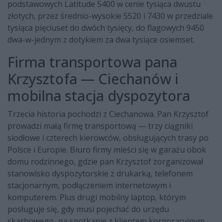
podstawowych Latitude 5400 w cenie tysiąca dwustu
złotych, przez średnio-wysokie 5520 i 7430 w przedziale
tysiąca pięciuset do dwóch tysięcy, do flagowych 9450
dwa-w-jednym z dotykiem za dwa tysiące osiemset.
Firma transportowa pana
Krzysztofa — Ciechanów i
mobilna stacja dyspozytora
Trzecia historia pochodzi z Ciechanowa. Pan Krzysztof
prowadzi małą firmę transportową — trzy ciągniki
siodłowe i czterech kierowców, obsługujących trasy po
Polsce i Europie. Biuro firmy mieści się w garażu obok
domu rodzinnego, gdzie pan Krzysztof zorganizował
stanowisko dyspozytorskie z drukarką, telefonem
stacjonarnym, podłączeniem internetowym i
komputerem. Plus drugi mobilny laptop, którym
posługuje się, gdy musi pojechać do urzędu
skarbowego, na spotkanie z klientem korporacyjnym