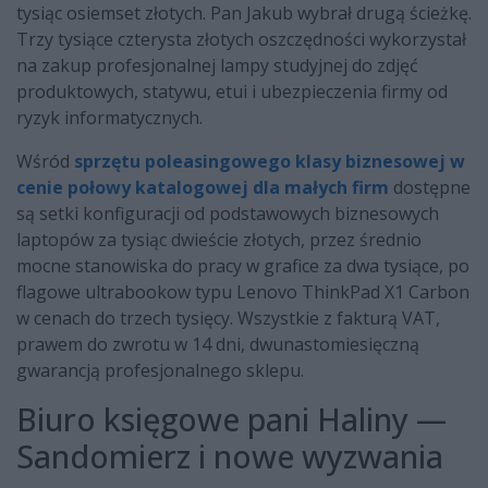
tysiąc osiemset złotych. Pan Jakub wybrał drugą ścieżkę.
Trzy tysiące czterysta złotych oszczędności wykorzystał
na zakup profesjonalnej lampy studyjnej do zdjęć
produktowych, statywu, etui i ubezpieczenia firmy od
ryzyk informatycznych.
Wśród
sprzętu poleasingowego klasy biznesowej w
cenie połowy katalogowej dla małych firm
dostępne
są setki konfiguracji od podstawowych biznesowych
laptopów za tysiąc dwieście złotych, przez średnio
mocne stanowiska do pracy w grafice za dwa tysiące, po
flagowe ultrabookow typu Lenovo ThinkPad X1 Carbon
w cenach do trzech tysięcy. Wszystkie z fakturą VAT,
prawem do zwrotu w 14 dni, dwunastomiesięczną
gwarancją profesjonalnego sklepu.
Biuro księgowe pani Haliny —
Sandomierz i nowe wyzwania