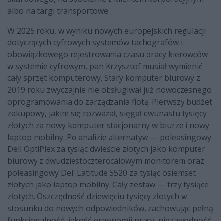
albo na targi transportowe.
W 2025 roku, w wyniku nowych europejskich regulacji
dotyczących cyfrowych systemów tachografów i
obowiązkowego rejestrowania czasu pracy kierowców
w systemie cyfrowym, pan Krzysztof musiał wymienić
cały sprzęt komputerowy. Stary komputer biurowy z
2019 roku zwyczajnie nie obsługiwał już nowoczesnego
oprogramowania do zarządzania flotą. Pierwszy budżet
zakupowy, jakim się rozważał, sięgał dwunastu tysięcy
złotych za nowy komputer stacjonarny w biurze i nowy
laptop mobilny. Po analizie alternatyw — poleasingowy
Dell OptiPlex za tysiąc dwieście złotych jako komputer
biurowy z dwudziestoczterocalowym monitorem oraz
poleasingowy Dell Latitude 5520 za tysiąc osiemset
złotych jako laptop mobilny. Cały zestaw — trzy tysiące
złotych. Oszczędność dziewięciu tysięcy złotych w
stosunku do nowych odpowiedników, zachowując pełną
funkcjonalność, jakość ergonomii pracy, niezawodność.