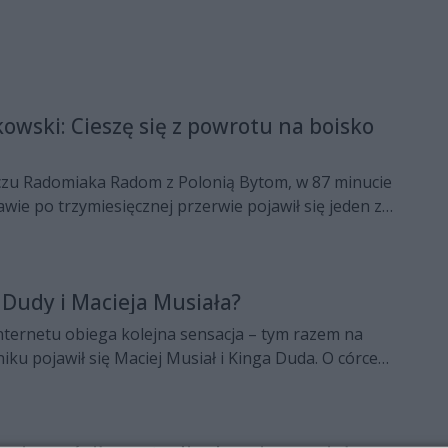
kowski: Cieszę się z powrotu na boisko
zu Radomiaka Radom z Polonią Bytom, w 87 minucie
wie po trzymiesięcznej przerwie pojawił się jeden z
elonych - Maciej Świdzikowski. To była wyjątkowa
 Radomiaka, którzy bardzo długo oczekiwali powrotu
 do zespołu.
Dudy i Macieja Musiała?
ternetu obiega kolejna sensacja – tym razem na
iku pojawił się Maciej Musiał i Kinga Duda. O córce
mi czasy dość głośno zrobiło się po zerwaniu z
łopakiem – kolejnego przygarnęła pod swoje
 rozstaniu.