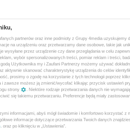
 nie wrócił na studia, bo nie musiał.
niku,
lsko wraca na antenę – kto go
fanych partnerów oraz inne podmioty z Grupy 4media uzyskujemy d
cje na urządzeniu oraz przetwarzamy dane osobowe, takie jak unika
je wysyłane przez urządzenie czy dane przeglądania w celu zapewn
klam, wybór spersonalizowanych treści, pomiar reklam i treści, bad
 zgodą Użytkownika my i Zaufani Partnerzy możemy używać dokład
az aktywnie skanować charakterystykę urządzenia do celów identyfi
ślak powinien nabrać trochę pazura”
ść, prosimy o zgodę na korzystanie z tych technologii poprzez klikn
a i zawsze możesz ją zmienić/wycofać klikając przycisk ustawień pr
ogu strony
. Niektóre rodzaje przetwarzania danych nie wymagaj
iwić się takiemu przetwarzaniu. Preferencje będą miały zastosowania
CIEJ WYWRÓŻYŁ SOBIE WAKACJE W
szymi informacjami, abyś mógł świadomie i komfortowo korzystać z
gółowe informacje dotyczące przetwarzania Twoich danych znajdzi
bardziej znany pod pseudonimem wróżbiarskim
s
. oraz po kliknięciu w „Ustawienia”.