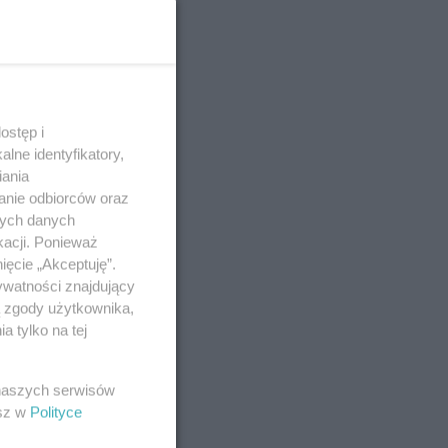
ostęp i
lne identyfikatory,
iania
anie odbiorców oraz
nych danych
kacji. Ponieważ
ięcie „Akceptuję”.
ywatności znajdujący
ą zgody użytkownika,
 tylko na tej
 naszych serwisów
esz w
Polityce