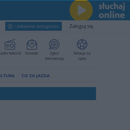
Zaloguj się
Ułatwienia dostępności
Radio Rekord
Kontakt
Zgłoś
Relacje na
interwencję
żywo
ULTURA
CO ZA JAZDA
ów pokazali klasę
worzyć nową sportową tradycję"
ruchu