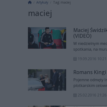
Strona główna
Artykuły
Tag: maciej
maciej
Maciej Świdzi
(VIDEO)
W niedzielnym mec
spotkania, na mura
liderów drużyny Zi
19.09.2016 10:21
chwila dla kibiców
swojego ulubieńca
Romans Kingi 
Pojemne odmęty In
plotkarskim celown
prezydenta ostatni
25.02.2016 21:26
dotychczasowym ch
skrzydła krótko po