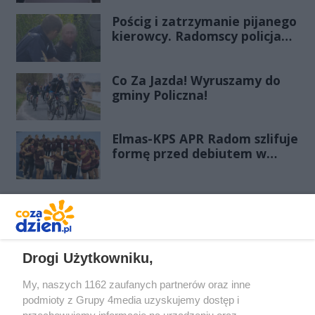
zmieni oblicze
Pościg i zatrzymanie pijanego
kierowcy. Radomscy policjanci
po służbie znów pokazali
klasę
Co Za Jazda! Wyruszamy do
gminy Policzna!
Elmas-KPS APR Radom szlifuje
formę przed debiutem w
Orlen Superlidze Kobiet
REKLAMA
Drogi Użytkowniku,
My, naszych 1162 zaufanych partnerów oraz inne
podmioty z Grupy 4media uzyskujemy dostęp i