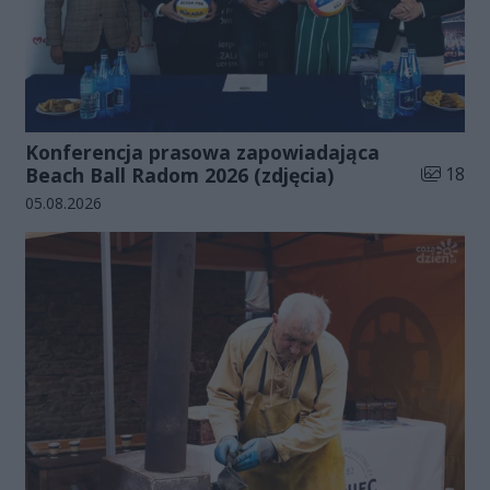
Konferencja prasowa zapowiadająca
Liczba zd
Beach Ball Radom 2026 (zdjęcia)
18
Data dodania galerii:
05.08.2026