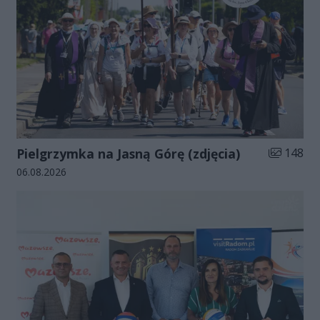
Liczba zdj
Pielgrzymka na Jasną Górę (zdjęcia)
148
Data dodania galerii:
06.08.2026