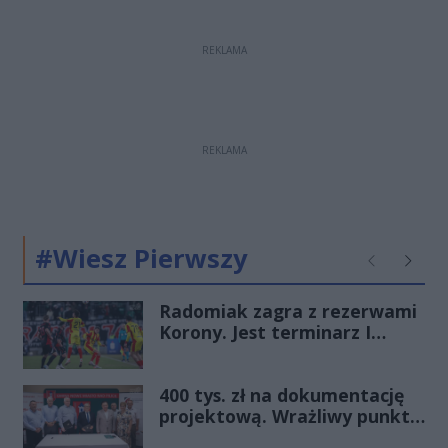
REKLAMA
REKLAMA
#Wiesz Pierwszy
Poprzednie
Następ
Radomiak zagra z rezerwami
Korony. Jest terminarz I
rundy Pucharu Polski
400 tys. zł na dokumentację
projektową. Wrażliwy punkt
na mazowieckich drogach