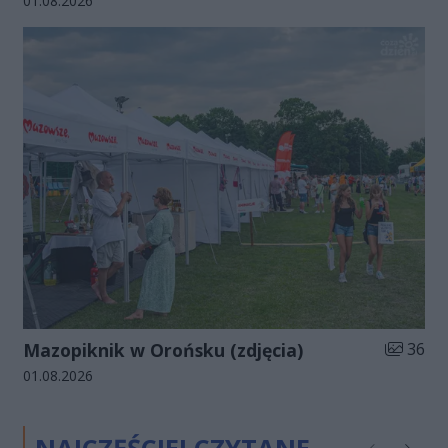
01.08.2026
Liczba zd
Mazopiknik w Orońsku (zdjęcia)
36
Data dodania galerii:
01.08.2026