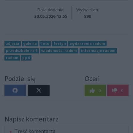
Data dodania:
Wyświetleń:
30.05.2026 13:55
899
zdjęcia
galeria
foto
festyn
wydarzenia radom
przedszkole nr 6
wiadomości radom
informacje radom
radom
pp 6
Podziel się
Oceń
0
0
Napisz komentarz
Treść komentarza