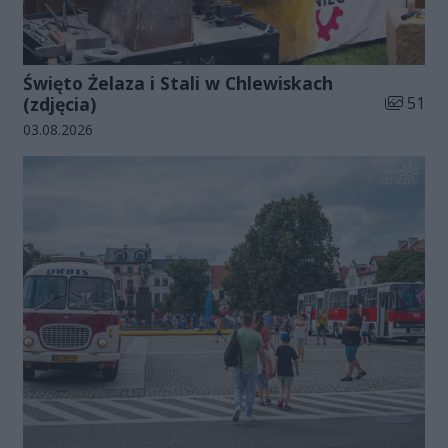
Święto Żelaza i Stali w Chlewiskach
Liczba zd
(zdjęcia)
51
Data dodania galerii:
03.08.2026