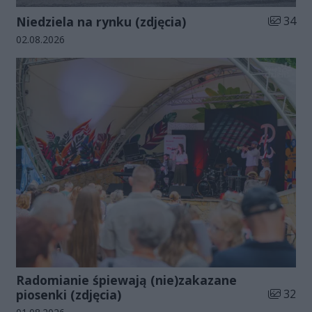
Liczba zd
Niedziela na rynku (zdjęcia)
34
Data dodania galerii:
02.08.2026
Radomianie śpiewają (nie)zakazane
Liczba zd
piosenki (zdjęcia)
32
Data dodania galerii: