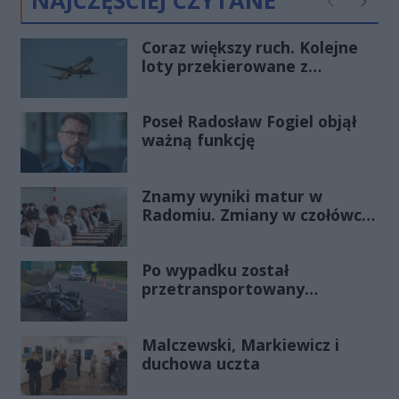
NAJCZĘŚCIEJ CZYTANE
Poprzednie
Następ
Coraz większy ruch. Kolejne
loty przekierowane z
Warszawy do Radomia
Poseł Radosław Fogiel objął
ważną funkcję
Znamy wyniki matur w
Radomiu. Zmiany w czołówce
stawki
Po wypadku został
przetransportowany
śmigłowcem na Józefów.
Historia mrozi krew w żyłach
Malczewski, Markiewicz i
duchowa uczta