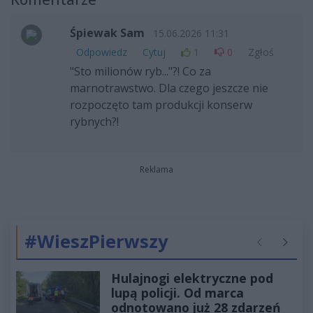
Śpiewak Sam
15.06.2026 11:31
Odpowiedz
Cytuj
1
0
Zgłoś
"Sto milionów ryb..."?! Co za
marnotrawstwo. Dla czego jeszcze nie
rozpoczęto tam produkcji konserw
rybnych?!
Reklama
#WieszPierwszy
Poprzednie
Następ
Hulajnogi elektryczne pod
lupą policji. Od marca
odnotowano już 28 zdarzeń