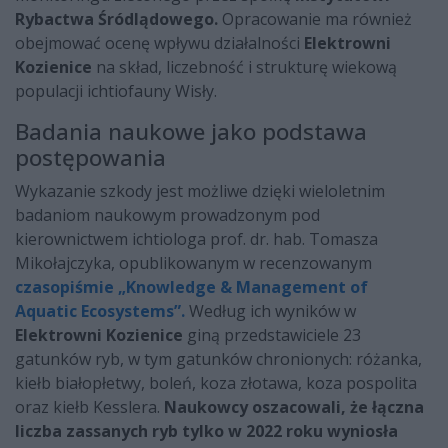
Rybactwa Śródlądowego.
Opracowanie ma również
obejmować ocenę wpływu działalności
Elektrowni
Kozienice
na skład, liczebność i strukturę wiekową
populacji ichtiofauny Wisły.
Badania naukowe jako podstawa
postępowania
Wykazanie szkody jest możliwe dzięki wieloletnim
badaniom naukowym prowadzonym pod
kierownictwem ichtiologa prof. dr. hab. Tomasza
Mikołajczyka, opublikowanym w recenzowanym
czasopiśmie „Knowledge & Management of
Aquatic Ecosystems”.
Według ich wyników w
Elektrowni Kozienice
giną przedstawiciele 23
gatunków ryb, w tym gatunków chronionych: różanka,
kiełb białopłetwy, boleń, koza złotawa, koza pospolita
oraz kiełb Kesslera.
Naukowcy oszacowali, że łączna
liczba zassanych ryb tylko w 2022 roku wyniosła