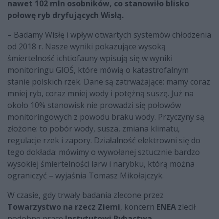
nawet 102 mln osobników, co stanowiło blisko
połowę ryb dryfujących Wisłą.
– Badamy Wisłę i wpływ otwartych systemów chłodzenia
od 2018 r. Nasze wyniki pokazujące wysoką
śmiertelność ichtiofauny wpisują się w wyniki
monitoringu GIOŚ, które mówią o katastrofalnym
stanie polskich rzek. Dane są zatrważające: mamy coraz
mniej ryb, coraz mniej wody i potężną suszę. Już na
około 10% stanowisk nie prowadzi się połowów
monitoringowych z powodu braku wody. Przyczyny są
złożone: to pobór wody, susza, zmiana klimatu,
regulacje rzek i zapory. Działalność elektrowni się do
tego dokłada: mówimy o wywołanej sztucznie bardzo
wysokiej śmiertelności larw i narybku, którą można
ograniczyć – wyjaśnia Tomasz Mikołajczyk.
W czasie, gdy trwały badania zlecone przez
Towarzystwo na rzecz Ziemi
, koncern
ENEA
zlecił
podobne prace
Instytutowi Rybactwa