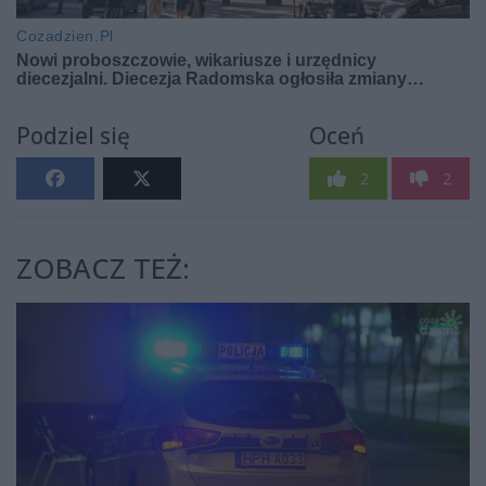
Podziel się
Oceń
2
2
ZOBACZ TEŻ: