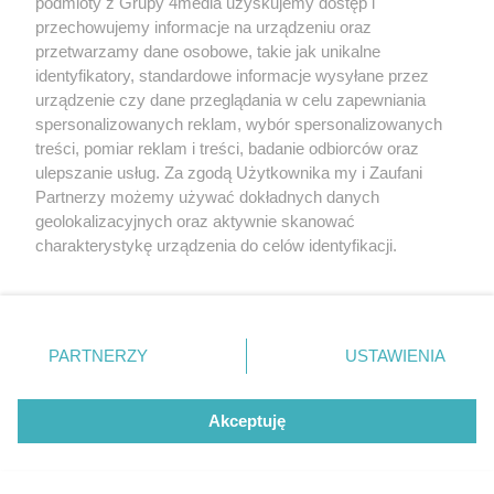
podmioty z Grupy 4media uzyskujemy dostęp i
przechowujemy informacje na urządzeniu oraz
przetwarzamy dane osobowe, takie jak unikalne
identyfikatory, standardowe informacje wysyłane przez
urządzenie czy dane przeglądania w celu zapewniania
spersonalizowanych reklam, wybór spersonalizowanych
treści, pomiar reklam i treści, badanie odbiorców oraz
Hulajnogi elektryczne pod lupą policji. Od
ulepszanie usług. Za zgodą Użytkownika my i Zaufani
marca odnotowano już 28 zdarzeń
Partnerzy możemy używać dokładnych danych
Data dodania artykułu:
08.08.2026 17:45
geolokalizacyjnych oraz aktywnie skanować
Kategorie artykułu:
Radom
charakterystykę urządzenia do celów identyfikacji.
Ponieważ cenimy Twoją prywatność, prosimy o zgodę na
korzystanie z tych technologii poprzez kliknięcie
„Akceptuję”. Zgoda jest dobrowolna i zawsze możesz ją
zmienić/wycofać klikając przycisk ustawień prywatności
PARTNERZY
USTAWIENIA
znajdujący się w lewym dolnym rogu strony
. Niektóre
rodzaje przetwarzania danych nie wymagają zgody
użytkownika, ale masz prawo sprzeciwić się takiemu
Akceptuję
przetwarzaniu. Preferencje będą miały zastosowania tylko
na tej witrynie.