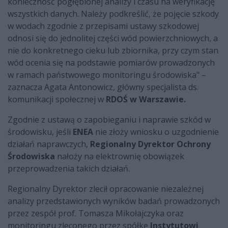
konieczność pogłębionej analizy i czasu na weryfikację
wszystkich danych. Należy podkreślić, że pojęcie szkody
w wodach zgodnie z przepisami ustawy szkodowej
odnosi się do jednolitej części wód powierzchniowych, a
nie do konkretnego cieku lub zbiornika, przy czym stan
wód ocenia się na podstawie pomiarów prowadzonych
w ramach państwowego monitoringu środowiska" –
zaznacza Agata Antonowicz, główny specjalista ds.
komunikacji społecznej w
RDOŚ w Warszawie.
Zgodnie z ustawą o zapobieganiu i naprawie szkód w
środowisku, jeśli
ENEA
nie złoży wniosku o uzgodnienie
działań naprawczych,
Regionalny Dyrektor Ochrony
Środowiska
nałoży na elektrownię obowiązek
przeprowadzenia takich działań.
Regionalny Dyrektor zlecił opracowanie niezależnej
analizy przedstawionych wyników badań prowadzonych
przez zespół prof. Tomasza Mikołajczyka oraz
monitoringu zleconego przez spółkę
Instytutowi