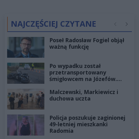
NAJCZĘŚCIEJ CZYTANE
Poprzednie
Następ
Poseł Radosław Fogiel objął
ważną funkcję
Po wypadku został
przetransportowany
śmigłowcem na Józefów.
Historia mrozi krew w żyłach
Malczewski, Markiewicz i
duchowa uczta
Policja poszukuje zaginionej
49-letniej mieszkanki
Radomia