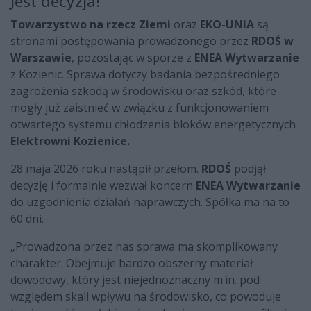
Jest decyzja!
Towarzystwo na rzecz Ziemi
oraz
EKO-UNIA
są
stronami postępowania prowadzonego przez
RDOŚ w
Warszawie
, pozostając w sporze z
ENEA Wytwarzanie
z Kozienic. Sprawa dotyczy badania bezpośredniego
zagrożenia szkodą w środowisku oraz szkód, które
mogły już zaistnieć w związku z funkcjonowaniem
otwartego systemu chłodzenia bloków energetycznych
Elektrowni Kozienice.
28 maja 2026 roku nastąpił przełom.
RDOŚ
podjął
decyzję i formalnie wezwał koncern
ENEA Wytwarzanie
do uzgodnienia działań naprawczych. Spółka ma na to
60 dni.
„Prowadzona przez nas sprawa ma skomplikowany
charakter. Obejmuje bardzo obszerny materiał
dowodowy, który jest niejednoznaczny m.in. pod
względem skali wpływu na środowisko, co powoduje