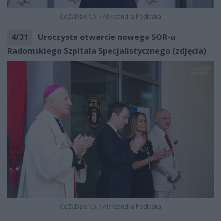
CoZaDzień.pl
/
Aleksandra Podlaska
4
/
31
Uroczyste otwarcie nowego SOR-u
Radomskiego Szpitala Specjalistycznego (zdjęcia)
CoZaDzień.pl
/
Aleksandra Podlaska