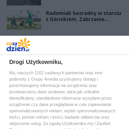
odnotowano już 28 zdarzeń
Radomiak bezradny w starciu
z Górnikiem. Zabrzanie
zdominowali Zielonych i
pewnie wygrali przy Struga
REKLAMA
Drogi Użytkowniku,
My, naszych 1162 zaufanych partnerów oraz inne
podmioty z Grupy 4media uzyskujemy dostęp i
przechowujemy informacje na urządzeniu oraz
przetwarzamy dane osobowe, takie jak unikalne
identyfikatory, standardowe informacje wysyłane przez
urządzenie czy dane przeglądania w celu zapewniania
spersonalizowanych reklam, wybór spersonalizowanych
Redakcja
Reklama
Prywatność
Praca Łódź
treści, pomiar reklam i treści, badanie odbiorców oraz
the:protocol
ulepszanie usług. Za zgodą Użytkownika my i Zaufani