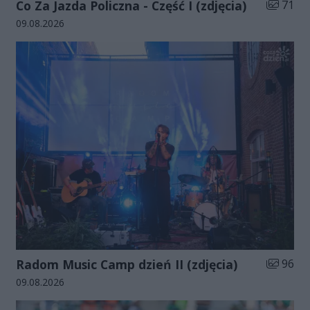
Liczba zd
Co Za Jazda Policzna - Część I (zdjęcia)
71
Data dodania galerii:
09.08.2026
Liczba zd
Radom Music Camp dzień II (zdjęcia)
96
Data dodania galerii:
09.08.2026