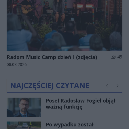
Liczba zd
Radom Music Camp dzień I (zdjęcia)
49
Data dodania galerii:
08.08.2026
NAJCZĘŚCIEJ CZYTANE
Poprzednie
Następ
Poseł Radosław Fogiel objął
ważną funkcję
Po wypadku został