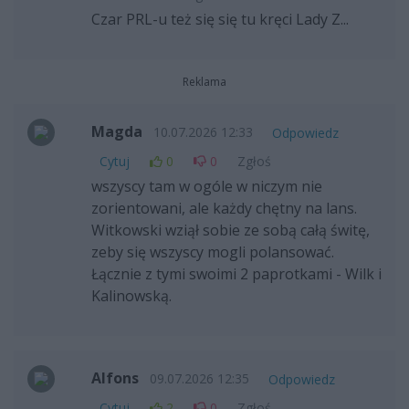
Czar PRL-u też się się tu kręci Lady Z...
Reklama
Magda
10.07.2026 12:33
Odpowiedz
Cytuj
0
0
Zgłoś
wszyscy tam w ogóle w niczym nie
zorientowani, ale każdy chętny na lans.
Witkowski wziął sobie ze sobą całą świtę,
zeby się wszyscy mogli polansować.
Łącznie z tymi swoimi 2 paprotkami - Wilk i
Kalinowską.
Alfons
09.07.2026 12:35
Odpowiedz
Cytuj
2
0
Zgłoś