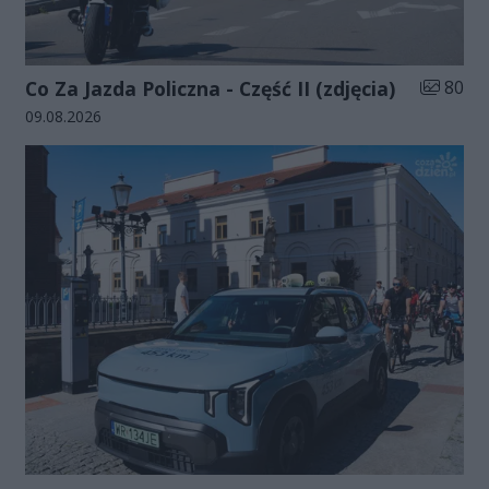
Liczba zd
Co Za Jazda Policzna - Część II (zdjęcia)
80
Data dodania galerii:
09.08.2026