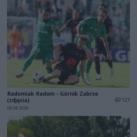
Radomiak Radom - Górnik Zabrze
Liczba zdj
(zdjęcia)
121
Data dodania galerii:
08.08.2026