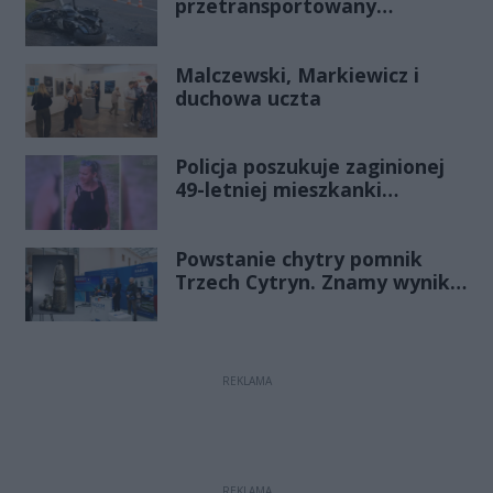
przetransportowany
śmigłowcem na Józefów.
Historia mrozi krew w żyłach
Malczewski, Markiewicz i
duchowa uczta
Policja poszukuje zaginionej
49-letniej mieszkanki
Radomia
Powstanie chytry pomnik
Trzech Cytryn. Znamy wyniki
Budżetu Obywatelskiego
2027
REKLAMA
REKLAMA