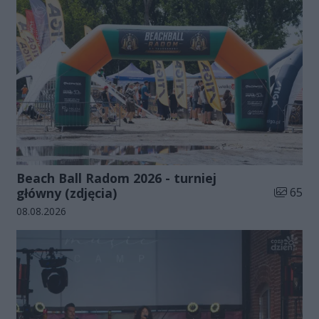
Beach Ball Radom 2026 - turniej
Liczba zd
główny (zdjęcia)
65
Data dodania galerii:
08.08.2026