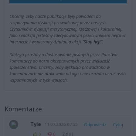
Chcemy, żeby nasze publikacje były powodem do
rozpoczynania dyskusji prowadzonej przez naszych
Czytelników; dyskusji merytorycznej, rzeczowej i kulturalnej.
Jako redakcja jesteśmy zdecydowanym przeciwnikiem hejtu w
Internecie i wspieramy działania akcji
"Stop hejt"
.
Dlatego prosimy o dostosowanie pisanych przez Państwa
komentarzy do norm akceptowanych przez większość
społeczeństwa. Chcemy, żeby dyskusja prowadzona w
komentarzach nie atakowała nikogo i nie urażała uczuć osób
wspominanych w tych wpisach.
Komentarze
Tyle
11.07.2026 07:55
Odpowiedz
Cytuj
0
0
Zgłoś