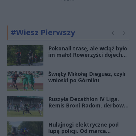
#Wiesz Pierwszy
Poprzednie
Następ
Pokonali trasę, ale wciąż było
im mało! Rowerzyści dojechali
do gminy Policzna
Święty Mikołaj Dieguez, czyli
wnioski po Górniku
Ruszyła Decathlon IV Liga.
Remis Broni Radom, derbowa
wygrana Energii Kozienice
Hulajnogi elektryczne pod
lupą policji. Od marca