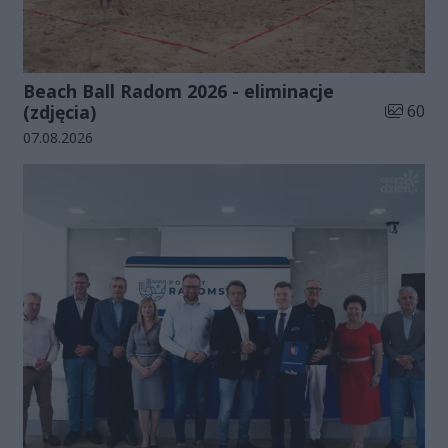
Beach Ball Radom 2026 - eliminacje
Liczba zd
(zdjęcia)
60
Data dodania galerii:
07.08.2026