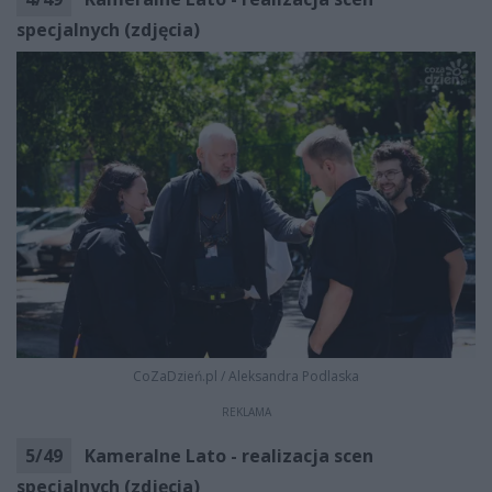
specjalnych (zdjęcia)
CoZaDzień.pl
/
Aleksandra Podlaska
REKLAMA
5
/
49
Kameralne Lato - realizacja scen
specjalnych (zdjęcia)