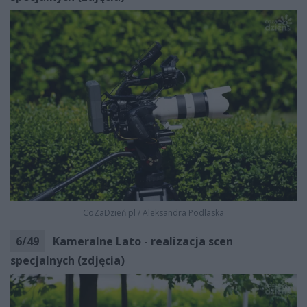
CoZaDzień.pl
/
Aleksandra Podlaska
6
/
49
Kameralne Lato - realizacja scen
specjalnych (zdjęcia)