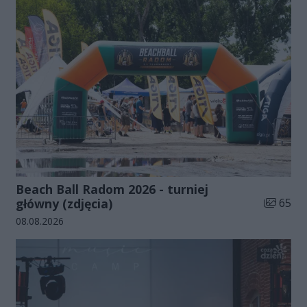
Beach Ball Radom 2026 - turniej
Liczba zd
główny (zdjęcia)
65
Data dodania galerii:
08.08.2026