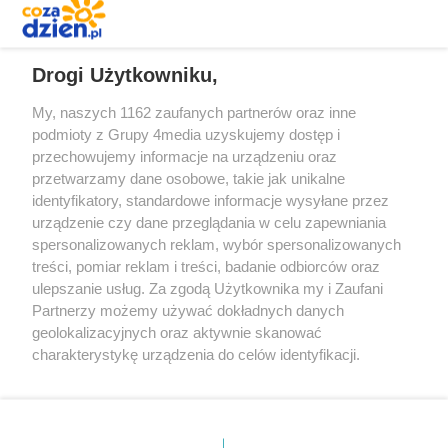
REKLAMA
Drogi Użytkowniku,
My, naszych 1162 zaufanych partnerów oraz inne
podmioty z Grupy 4media uzyskujemy dostęp i
przechowujemy informacje na urządzeniu oraz
przetwarzamy dane osobowe, takie jak unikalne
identyfikatory, standardowe informacje wysyłane przez
urządzenie czy dane przeglądania w celu zapewniania
spersonalizowanych reklam, wybór spersonalizowanych
Redakcja
Reklama
Prywatność
Praca Łódź
treści, pomiar reklam i treści, badanie odbiorców oraz
the:protocol
ulepszanie usług. Za zgodą Użytkownika my i Zaufani
Partnerzy możemy używać dokładnych danych
geolokalizacyjnych oraz aktywnie skanować
charakterystykę urządzenia do celów identyfikacji.
Ponieważ cenimy Twoją prywatność, prosimy o zgodę na
Szukaj
korzystanie z tych technologii poprzez kliknięcie
„Akceptuję”. Zgoda jest dobrowolna i zawsze możesz ją
zmienić/wycofać klikając przycisk ustawień prywatności