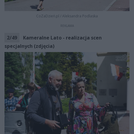
CoZaDzień.pl
/
Aleksandra Podlaska
REKLAMA
2
/
49
Kameralne Lato - realizacja scen
specjalnych (zdjęcia)