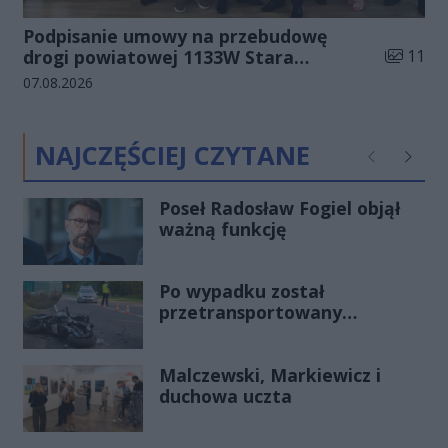
Podpisanie umowy na przebudowę
Liczba zd
drogi powiatowej 1133W Stara
11
Błotnica - Jedlanka (zdjęcia)
Data dodania galerii:
07.08.2026
NAJCZĘŚCIEJ CZYTANE
Poprzednie
Następ
Poseł Radosław Fogiel objął
ważną funkcję
Po wypadku został
przetransportowany
śmigłowcem na Józefów.
Historia mrozi krew w żyłach
Malczewski, Markiewicz i
duchowa uczta