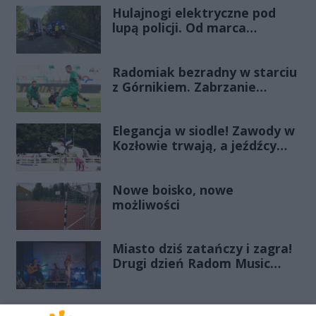
Hulajnogi elektryczne pod
lupą policji. Od marca
odnotowano już 28 zdarzeń
Radomiak bezradny w starciu
z Górnikiem. Zabrzanie
zdominowali Zielonych i
pewnie wygrali przy Struga
Elegancja w siodle! Zawody w
Kozłowie trwają, a jeźdźcy
zachwycają swoim strojem
Nowe boisko, nowe
możliwości
Miasto dziś zatańczy i zagra!
Drugi dzień Radom Music
Camp przed nami