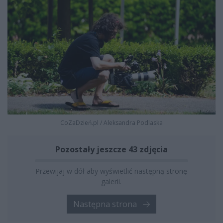
CoZaDzień.pl
/
Aleksandra Podlaska
Pozostały jeszcze 43 zdjęcia
Przewijaj w dół aby wyświetlić następną stronę
galerii.
Następna strona