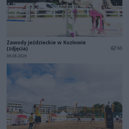
Zawody jeździeckie w Kozłowie
Liczba zd
(zdjęcia)
60
Data dodania galerii:
08.08.2026