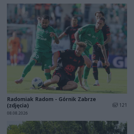
Radomiak Radom - Górnik Zabrze
Liczba zdj
(zdjęcia)
121
Data dodania galerii:
08.08.2026