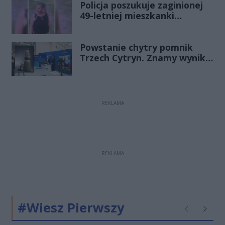
Policja poszukuje zaginionej
49-letniej mieszkanki
Radomia
Powstanie chytry pomnik
Trzech Cytryn. Znamy wyniki
Budżetu Obywatelskiego
2027
REKLAMA
REKLAMA
#Wiesz Pierwszy
Poprzednie
Następ