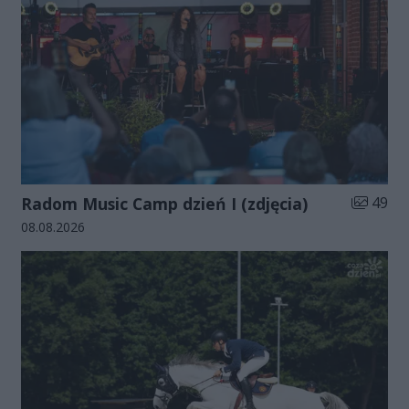
Liczba zd
Radom Music Camp dzień I (zdjęcia)
49
Data dodania galerii:
08.08.2026