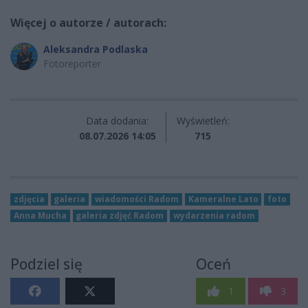
Więcej o autorze / autorach:
Aleksandra Podlaska
Fotoreporter
Data dodania:
Wyświetleń:
08.07.2026 14:05
715
zdjęcia
galeria
wiadomości Radom
Kameralne Lato
foto
Anna Mucha
galeria zdjęć Radom
wydarzenia radom
Podziel się
Oceń
1
3