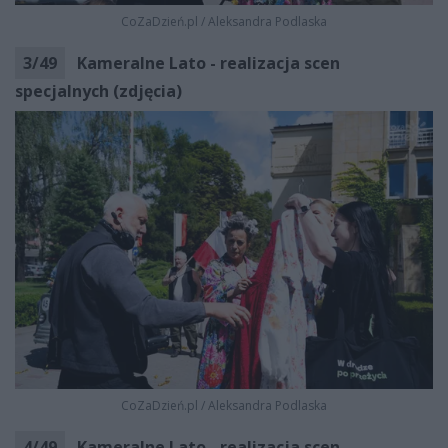
CoZaDzień.pl
/
Aleksandra Podlaska
3
/
49
Kameralne Lato - realizacja scen
specjalnych (zdjęcia)
CoZaDzień.pl
/
Aleksandra Podlaska
4
/
49
Kameralne Lato - realizacja scen