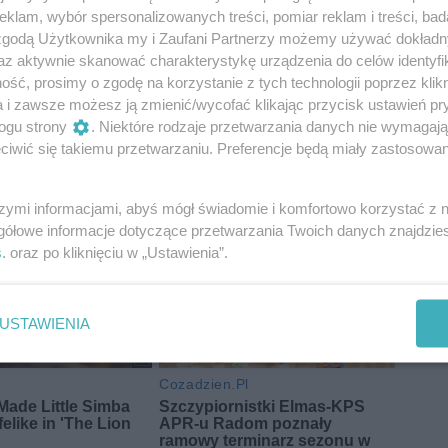
klam, wybór spersonalizowanych treści, pomiar reklam i treści, bad
 zgodą Użytkownika my i Zaufani Partnerzy możemy używać dokład
az aktywnie skanować charakterystykę urządzenia do celów identyfi
ść, prosimy o zgodę na korzystanie z tych technologii poprzez klikn
a i zawsze możesz ją zmienić/wycofać klikając przycisk ustawień pr
ogu strony
. Niektóre rodzaje przetwarzania danych nie wymagaj
iwić się takiemu przetwarzaniu. Preferencje będą miały zastosowania
szymi informacjami, abyś mógł świadomie i komfortowo korzystać z
gółowe informacje dotyczące przetwarzania Twoich danych znajdzi
s
. oraz po kliknięciu w „Ustawienia”.
USTAWIENIA