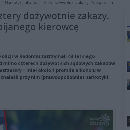
Narkotyki, alkohol i cztery dożywotnie zakazy. Policjanci za...
cztery dożywotnie zakazy.
 pijanego kierowcę
Policji w Radomiu zatrzymali 43-letniego
ód mimo czterech dożywotnich sądowych zakazów
etrzeźwy – miał około 1 promila alkoholu w
znaleźli przy nim (prawdopodobnie) narkotyki.