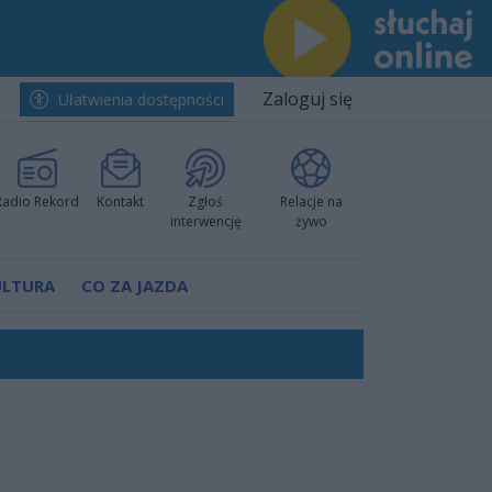
Zaloguj się
Ułatwienia dostępności
Radio Rekord
Kontakt
Zgłoś
Relacje na
interwencję
żywo
ULTURA
CO ZA JAZDA
 decyzję prokuratury
ów pokazali klasę
worzyć nową sportową tradycję"
ruchu