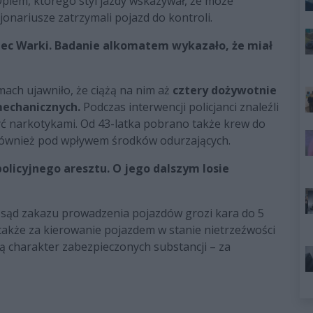
Oplem, którego styl jazdy wskazywał, że może
onariusze zatrzymali pojazd do kontroli.
niec Warki. Badanie alkomatem wykazało, że miał
ach ujawniło, że ciążą na nim aż
cztery dożywotnie
echanicznych.
Podczas interwencji policjanci znaleźli
yć narkotykami. Od 43-latka pobrano także krew do
 również pod wpływem środków odurzających.
policyjnego aresztu. O jego dalszym losie
 sąd zakazu prowadzenia pojazdów grozi kara do 5
 także za kierowanie pojazdem w stanie nietrzeźwości
zą charakter zabezpieczonych substancji – za