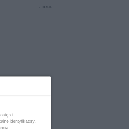
REKLAMA
ostęp i
lne identyfikatory,
iania