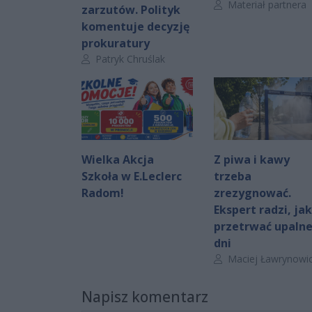
Autor artykułu:
Materiał partnera
zarzutów. Polityk
komentuje decyzję
prokuratury
Autor artykułu:
Patryk Chruślak
Wielka Akcja
Z piwa i kawy
Szkoła w E.Leclerc
trzeba
Radom!
zrezygnować.
Ekspert radzi, jak
przetrwać upaln
dni
Autor artykułu:
Maciej Ławrynowi
Napisz komentarz