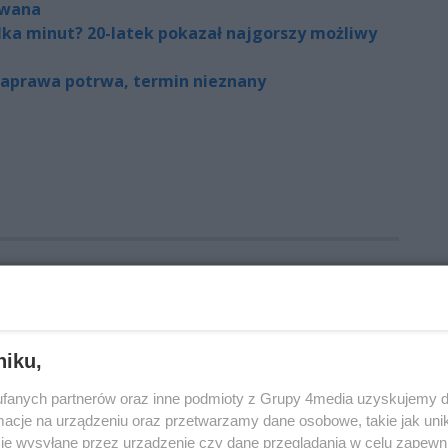
owana
lka minut? 20-latek pokazał najgorszy możliwy
naprawa potrwa, termin nieznany
niku,
fanych partnerów oraz inne podmioty z Grupy 4media uzyskujemy d
cje na urządzeniu oraz przetwarzamy dane osobowe, takie jak unika
je wysyłane przez urządzenie czy dane przeglądania w celu zapewn