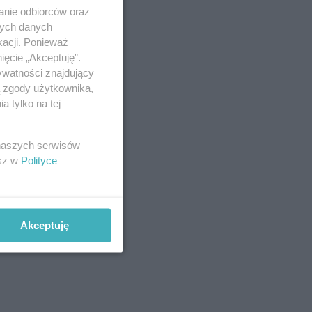
anie odbiorców oraz
nych danych
kacji. Ponieważ
ięcie „Akceptuję”.
ywatności znajdujący
ą zgody użytkownika,
 tylko na tej
 naszych serwisów
esz w
Polityce
Akceptuję