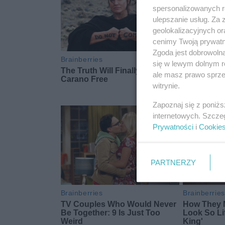
spersonalizowanych re
ulepszanie usług. Za
geolokalizacyjnych or
cenimy Twoją prywatno
Zgoda jest dobrowoln
się w lewym dolnym r
ale masz prawo sprzec
witrynie.
Zapoznaj się z poniż
internetowych. Szcze
Prywatności
i
Cookie
PARTNERZY