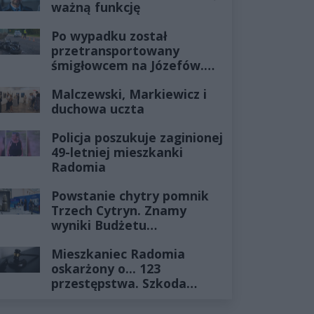
ważną funkcję
Po wypadku został
przetransportowany
śmigłowcem na Józefów.
Historia mrozi krew w
Malczewski, Markiewicz i
żyłach
duchowa uczta
Policja poszukuje zaginionej
49-letniej mieszkanki
Radomia
Powstanie chytry pomnik
Trzech Cytryn. Znamy
wyniki Budżetu
Obywatelskiego 2027
Mieszkaniec Radomia
oskarżony o... 123
przestępstwa. Szkoda
wyceniona na ponad milion
złotych