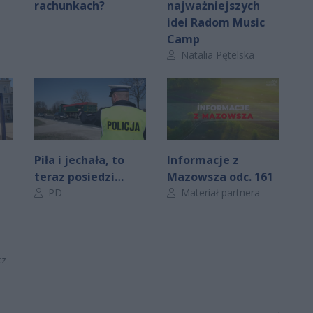
rachunkach?
najważniejszych
idei Radom Music
Camp
Autor artykułu:
Natalia Pętelska
Piła i jechała, to
Informacje z
teraz posiedzi…
Mazowsza odc. 161
Autor artykułu:
Autor artykułu:
PD
Materiał partnera
e
cz