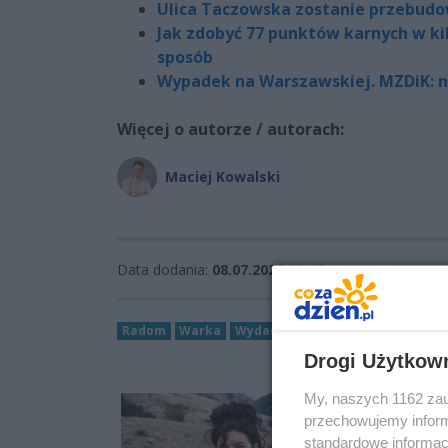
Ulica Taczowska zostanie przebud
Jak zdobyć 77 punktów karnych w ki
sposób
Wypadek na Warszawskiej. MZDiK: 
Więcej o autorze / autorach:
Maciej Kowalski
Data dodania:
08.07.2026 09:26
Radom
Warka
Wydarzenia
Cozadzień
Drogi Użytkow
My, naszych 1162 zau
przechowujemy informa
standardowe informac