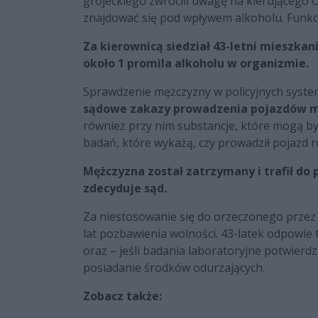
grójeckiego zwrócili uwagę na kierującego 
znajdować się pod wpływem alkoholu. Funkcj
Za kierownicą siedział 43-letni mieszka
około 1 promila alkoholu w organizmie.
Sprawdzenie mężczyzny w policyjnych system
sądowe zakazy prowadzenia pojazdów m
również przy nim substancje, które mogą b
badań, które wykażą, czy prowadził pojazd
Mężczyzna został zatrzymany i trafił do 
zdecyduje sąd.
Za niestosowanie się do orzeczonego przez
lat pozbawienia wolności. 43-latek odpowie
oraz – jeśli badania laboratoryjne potwierd
posiadanie środków odurzających.
Zobacz także: