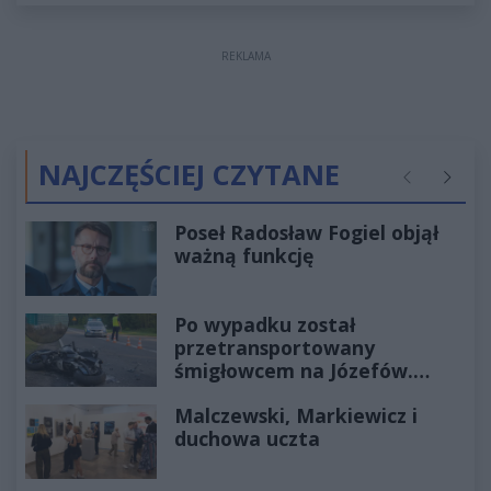
REKLAMA
NAJCZĘŚCIEJ CZYTANE
Poprzednie
Następ
Poseł Radosław Fogiel objął
ważną funkcję
Po wypadku został
przetransportowany
śmigłowcem na Józefów.
Historia mrozi krew w żyłach
Malczewski, Markiewicz i
duchowa uczta