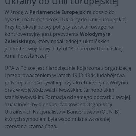
Ukrainy do Unii Europejskiej
W środę w
Parlamencie Europejskim
doszło do
dyskusji na temat akcesji Ukrainy do Unii Europejskiej.
Przy tej okazji polscy politycy zwracali uwagę na
kontrowersyjny gest prezydenta
Wołodymyra
Zełeńskiego
, który nadał jednej z ukraińskich
jednostek wojskowych tytuł "Bohaterów Ukraińskiej
Armii Powstańczej".
UPA w Polsce jest nierozłącznie kojarzona z organizacją
i przeprowadzeniem w latach 1943-1944 ludobójstwa
polskiej ludności cywilnej i czystki etnicznej na Wołyniu
oraz w województwach: lwowskim, tarnopolskim i
stanisławowskim. Formacja od samego początku swojej
działalności była podporządkowana Organizacji
Ukraińskich Nacjonalistów-Banderowców (OUN-B),
których symbolem była wspomniana wcześniej
czerwono-czarna flaga.