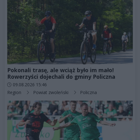
Pokonali trasę, ale wciąż było im mało!
Rowerzyści dojechali do gminy Policzna
Data dodania artykułu:
09.08.2026 15:46
Kategorie artykułu:
Region
Powiat zwoleński
Policzna