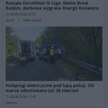
Ruszyła Decathlon IV Liga. Remis Broni
Radom, derbowa wygrana Energii Kozienice
Data dodania artykułu:
08.08.2026 20:51
Kategorie artykułu:
Sport
Piłka nożna
Hulajnogi elektryczne pod lupą policji. Od
marca odnotowano już 28 zdarzeń
Data dodania artykułu:
08.08.2026 17:45
Kategorie artykułu:
Radom