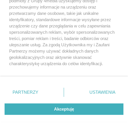
podmioty z Grupy 4media uzyskujemy dostęp i
przechowujemy informacje na urządzeniu oraz
przetwarzamy dane osobowe, takie jak unikalne
identyfikatory, standardowe informacje wysyłane przez
urządzenie czy dane przeglądania w celu zapewniania
spersonalizowanych reklam, wybór spersonalizowanych
treści, pomiar reklam i treści, badanie odbiorców oraz
Liczba zdj
Radom Music Camp dzień II (zdjęcia)
96
ulepszanie usług. Za zgodą Użytkownika my i Zaufani
Data dodania galerii:
09.08.2026
Partnerzy możemy używać dokładnych danych
geolokalizacyjnych oraz aktywnie skanować
charakterystykę urządzenia do celów identyfikacji.
Ponieważ cenimy Twoją prywatność, prosimy o zgodę na
korzystanie z tych technologii poprzez kliknięcie
„Akceptuję”. Zgoda jest dobrowolna i zawsze możesz ją
zmienić/wycofać klikając przycisk ustawień prywatności
PARTNERZY
USTAWIENIA
znajdujący się w lewym dolnym rogu strony
. Niektóre
rodzaje przetwarzania danych nie wymagają zgody
użytkownika, ale masz prawo sprzeciwić się takiemu
Akceptuję
przetwarzaniu. Preferencje będą miały zastosowania tylko
na tej witrynie.