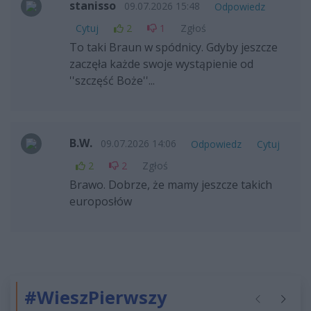
stanisso
09.07.2026 15:48
Odpowiedz
Cytuj
2
1
Zgłoś
To taki Braun w spódnicy. Gdyby jeszcze
zaczęła każde swoje wystąpienie od
''szczęść Boże''...
B.W.
09.07.2026 14:06
Odpowiedz
Cytuj
2
2
Zgłoś
Brawo. Dobrze, że mamy jeszcze takich
europosłów
#WieszPierwszy
Poprzednie
Następ