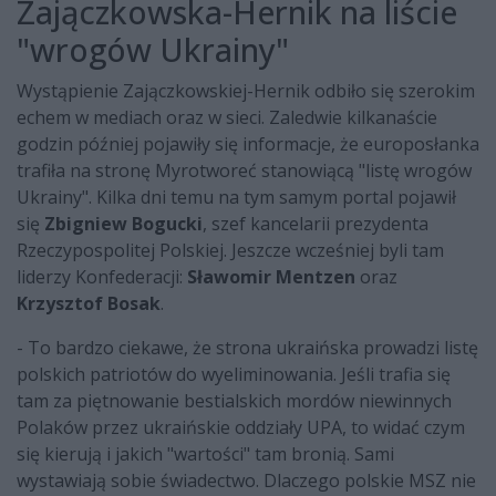
Zajączkowska-Hernik na liście
"wrogów Ukrainy"
Wystąpienie Zajączkowskiej-Hernik odbiło się szerokim
echem w mediach oraz w sieci. Zaledwie kilkanaście
godzin później pojawiły się informacje, że europosłanka
trafiła na stronę Myrotworeć stanowiącą "listę wrogów
Ukrainy". Kilka dni temu na tym samym portal pojawił
się
Zbigniew Bogucki
, szef kancelarii prezydenta
Rzeczypospolitej Polskiej. Jeszcze wcześniej byli tam
liderzy Konfederacji:
Sławomir Mentzen
oraz
Krzysztof Bosak
.
- To bardzo ciekawe, że strona ukraińska prowadzi listę
polskich patriotów do wyeliminowania. Jeśli trafia się
tam za piętnowanie bestialskich mordów niewinnych
Polaków przez ukraińskie oddziały UPA, to widać czym
się kierują i jakich "wartości" tam bronią. Sami
wystawiają sobie świadectwo. Dlaczego polskie MSZ nie