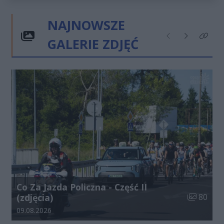
NAJNOWSZE
GALERIE ZDJĘĆ
Poprzednie
Następne
Kliknij
Co Za Jazda Policzna - Część II
Liczba zdj
(zdjęcia)
80
Data dodania galerii:
09.08.2026