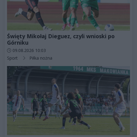
Święty Mikołaj Dieguez, czyli wnioski po
Górniku
Data dodania artykułu:
09.08.2026 10:03
Kategorie artykułu:
Sport
Piłka nożna