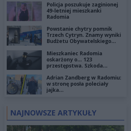
Policja poszukuje zaginionej
49-letniej mieszkanki
Radomia
Powstanie chytry pomnik
Trzech Cytryn. Znamy wyniki
Budżetu Obywatelskiego
2027
Mieszkaniec Radomia
oskarżony o... 123
przestępstwa. Szkoda
wyceniona na ponad milion
Adrian Zandberg w Radomiu:
złotych
w stronę posła poleciały
jajka…
NAJNOWSZE ARTYKUŁY