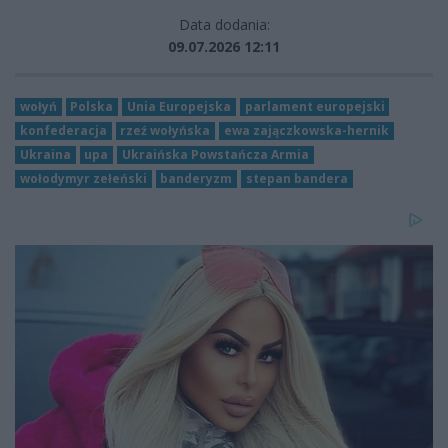
Data dodania:
09.07.2026 12:11
wołyń
Polska
Unia Europejska
parlament europejski
konfederacja
rzeź wołyńska
ewa zajączkowska-hernik
Ukraina
upa
Ukraińska Powstańcza Armia
wołodymyr zełeński
banderyzm
stepan bandera