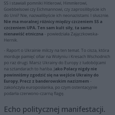
SS i stawiali pomniki Hitlerowi, Himmlerowi,
Goebbelsowi czy Eichmannowi, czy zaprosilibyście ich
do Unii? Nie, nazwalibyście ich neonazistami. I słusznie.
Nie ma moralnej różnicy między czczeniem SS a
czczeniem UPA. Ten sam kult siły, ta sama
nienawiść etniczna
- powiedziała Zajączkowska-
Hernik.
- Raport o Ukrainie milczy na ten temat. To cisza, która
morduje pamięć ofiar na Wołyniu i Kresach Wschodnich
po raz drugi. Marsz Ukrainy do Europy z ludobójcami
na sztandarach to hańba. J
ako Polacy nigdy nie
powinniśmy zgodzić się na wejście Ukrainy do
Europy. Precz z banderowskim nazizmem
-
zakończyła europosłanka, po czym ostentacyjnie
podarła czerwono-czarną flagę.
Echo politycznej manifestacji.