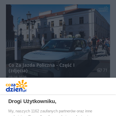
Co Za Jazda Policzna - Część I
Liczba zdj
(zdjęcia)
71
Data dodania galerii:
09.08.2026
Drogi Użytkowniku,
My, naszych 1162 zaufanych partnerów oraz inne