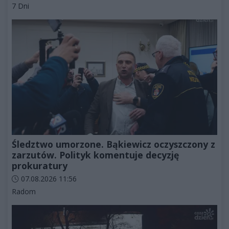
Kategorie artykułu:
7 Dni
Śledztwo umorzone. Bąkiewicz oczyszczony z
zarzutów. Polityk komentuje decyzję
prokuratury
Data dodania artykułu:
07.08.2026 11:56
Kategorie artykułu:
Radom