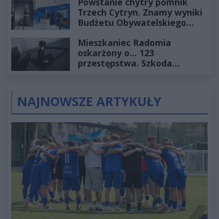
Powstanie chytry pomnik
Trzech Cytryn. Znamy wyniki
Budżetu Obywatelskiego
2027
Mieszkaniec Radomia
oskarżony o... 123
przestępstwa. Szkoda
wyceniona na ponad milion
złotych
NAJNOWSZE ARTYKUŁY