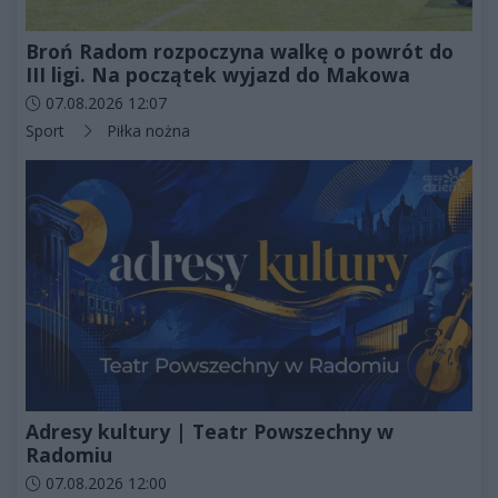
Broń Radom rozpoczyna walkę o powrót do
III ligi. Na początek wyjazd do Makowa
Data dodania artykułu:
07.08.2026 12:07
Kategorie artykułu:
Sport
Piłka nożna
Adresy kultury | Teatr Powszechny w
Radomiu
Data dodania artykułu:
07.08.2026 12:00