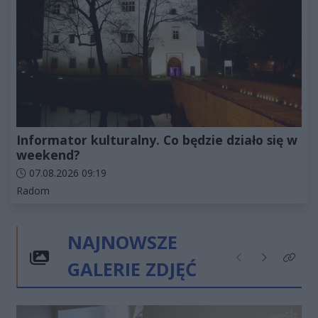
Informator kulturalny. Co będzie działo się w
weekend?
Data dodania artykułu:
07.08.2026 09:19
Kategorie artykułu:
Radom
NAJNOWSZE
GALERIE ZDJĘĆ
Poprzednie
Następne
Kliknij