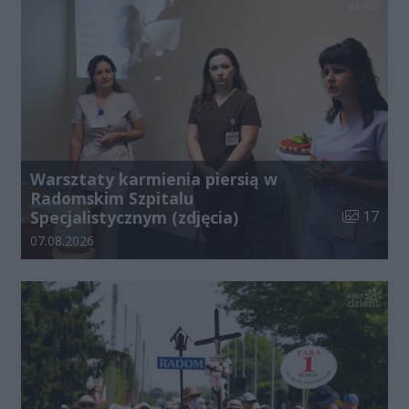
Warsztaty karmienia piersią w
Radomskim Szpitalu
Liczba zdj
Specjalistycznym (zdjęcia)
17
Data dodania galerii:
07.08.2026