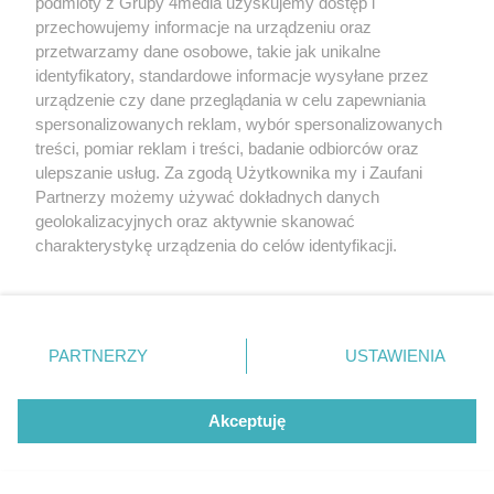
podmioty z Grupy 4media uzyskujemy dostęp i
Data dodania galerii:
05.08.2026
przechowujemy informacje na urządzeniu oraz
przetwarzamy dane osobowe, takie jak unikalne
identyfikatory, standardowe informacje wysyłane przez
urządzenie czy dane przeglądania w celu zapewniania
spersonalizowanych reklam, wybór spersonalizowanych
treści, pomiar reklam i treści, badanie odbiorców oraz
ulepszanie usług. Za zgodą Użytkownika my i Zaufani
Partnerzy możemy używać dokładnych danych
geolokalizacyjnych oraz aktywnie skanować
charakterystykę urządzenia do celów identyfikacji.
Ponieważ cenimy Twoją prywatność, prosimy o zgodę na
korzystanie z tych technologii poprzez kliknięcie
„Akceptuję”. Zgoda jest dobrowolna i zawsze możesz ją
Święto Żelaza i Stali w Chlewiskach
zmienić/wycofać klikając przycisk ustawień prywatności
Liczba zdj
(zdjęcia)
51
PARTNERZY
USTAWIENIA
znajdujący się w lewym dolnym rogu strony
. Niektóre
Data dodania galerii:
03.08.2026
rodzaje przetwarzania danych nie wymagają zgody
użytkownika, ale masz prawo sprzeciwić się takiemu
Akceptuję
przetwarzaniu. Preferencje będą miały zastosowania tylko
na tej witrynie.
REKLAMA