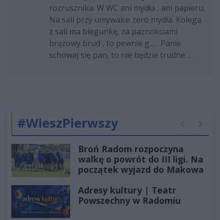
rozrusznika. W WC ani mydła , ani papieru,
Na sali przy umywalce zero mydła. Kolega
z sali ma biegunkę, za paznokciami
brązowy brud , to pewnie g.... . Panie
schowaj się pan, to nie będzie trudne ... .
#WieszPierwszy
Poprzednie
Następ
Broń Radom rozpoczyna
walkę o powrót do III ligi. Na
początek wyjazd do Makowa
Adresy kultury | Teatr
Powszechny w Radomiu