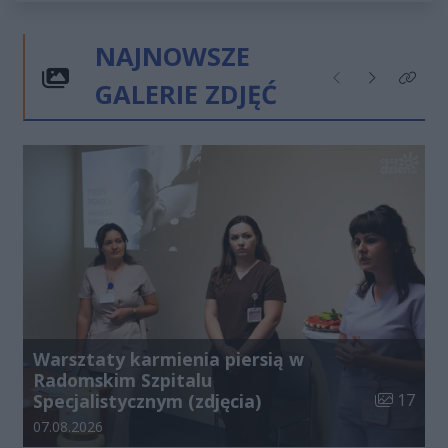
NAJNOWSZE
GALERIE ZDJĘĆ
Poprzednie
Następne
Kliknij
Warsztaty karmienia piersią w
Radomskim Szpitalu
Liczba zdj
Specjalistycznym (zdjęcia)
17
Data dodania galerii:
07.08.2026