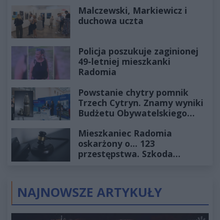
Historia mrozi krew w żyłach
Malczewski, Markiewicz i
duchowa uczta
Policja poszukuje zaginionej
49-letniej mieszkanki
Radomia
Powstanie chytry pomnik
Trzech Cytryn. Znamy wyniki
Budżetu Obywatelskiego
2027
Mieszkaniec Radomia
oskarżony o... 123
przestępstwa. Szkoda
wyceniona na ponad milion
złotych
NAJNOWSZE ARTYKUŁY