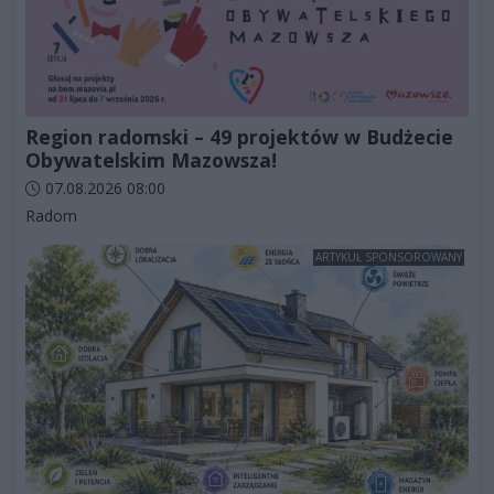
Region radomski – 49 projektów w Budżecie
Obywatelskim Mazowsza!
Data dodania artykułu:
07.08.2026 08:00
Kategorie artykułu:
Radom
ARTYKUŁ SPONSOROWANY