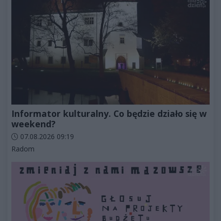
Informator kulturalny. Co będzie działo się w
weekend?
Data dodania artykułu:
07.08.2026 09:19
Kategorie artykułu:
Radom