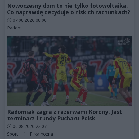
Nowoczesny dom to nie tylko fotowoltaika.
Co naprawdę decyduje o niskich rachunkach?
Data dodania artykułu:
07.08.2026 08:00
Kategorie artykułu:
Radom
Radomiak zagra z rezerwami Korony. Jest
terminarz I rundy Pucharu Polski
Data dodania artykułu:
06.08.2026 22:07
Kategorie artykułu:
Sport
Piłka nożna