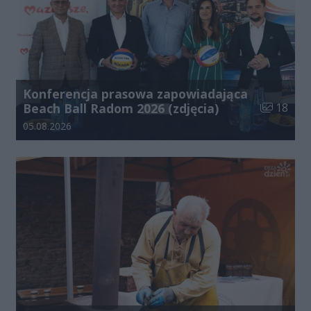
Konferencja prasowa zapowiadająca
Liczba zdj
Beach Ball Radom 2026 (zdjęcia)
18
Data dodania galerii:
05.08.2026