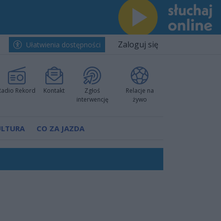
Zaloguj się
Ułatwienia dostępności
Radio Rekord
Kontakt
Zgłoś
Relacje na
interwencję
żywo
ULTURA
CO ZA JAZDA
ów pokazali klasę
rzowi
worzyć nową sportową tradycję"
ruchu