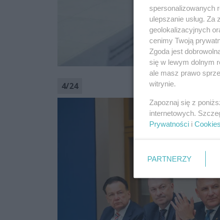
spersonalizowanych re
ulepszanie usług. Za
geolokalizacyjnych or
cenimy Twoją prywatno
Zgoda jest dobrowoln
się w lewym dolnym r
ale masz prawo sprzec
witrynie.
4
/
24
Zapoznaj się z poniż
internetowych. Szcze
Prywatności
i
Cookie
PARTNERZY