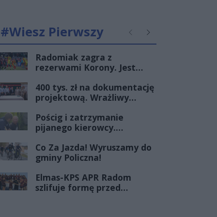
#Wiesz Pierwszy
Poprzednie
Następne
Radomiak zagra z
rezerwami Korony. Jest
terminarz I rundy Pucharu
400 tys. zł na dokumentację
Polski
projektową. Wrażliwy
punkt na mazowieckich
Pościg i zatrzymanie
drogach zmieni oblicze
pijanego kierowcy.
Radomscy policjanci po
Co Za Jazda! Wyruszamy do
służbie znów pokazali klasę
gminy Policzna!
Elmas-KPS APR Radom
szlifuje formę przed
debiutem w Orlen
Superlidze Kobiet