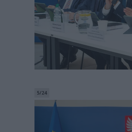
5
/
24