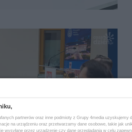
niku,
fanych partnerów oraz inne podmioty z Grupy 4media uzyskujemy d
cje na urządzeniu oraz przetwarzamy dane osobowe, takie jak unika
je wysyłane przez urządzenie czy dane przeglądania w celu zapewn