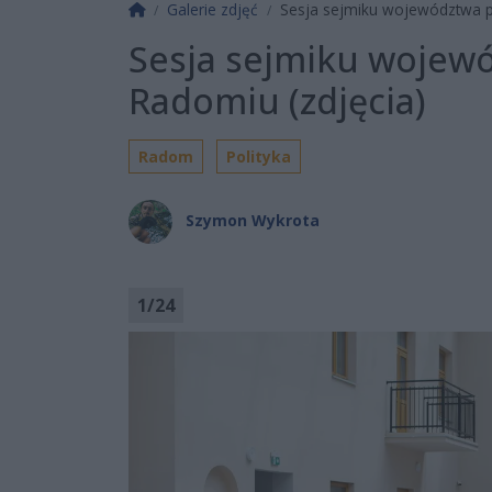
Strona główna
Galerie zdjęć
Sesja sejmiku województwa po
Sesja sejmiku wojewó
Radomiu (zdjęcia)
Radom
Polityka
Szymon Wykrota
1
/
24