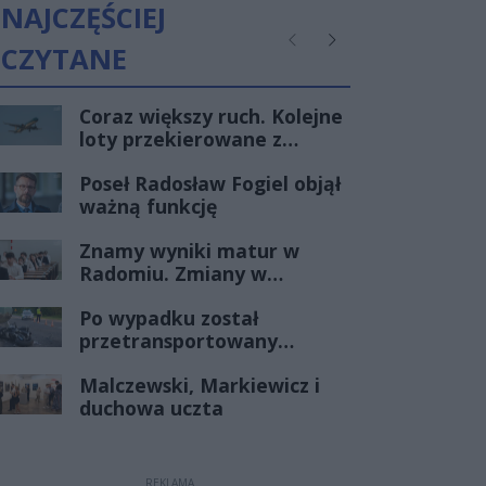
NAJCZĘŚCIEJ
CZYTANE
Poprzednie
Następne
Coraz większy ruch. Kolejne
loty przekierowane z
Warszawy do Radomia
Poseł Radosław Fogiel objął
ważną funkcję
Znamy wyniki matur w
Radomiu. Zmiany w
czołówce stawki
Po wypadku został
przetransportowany
śmigłowcem na Józefów.
Malczewski, Markiewicz i
Historia mrozi krew w
duchowa uczta
żyłach
REKLAMA