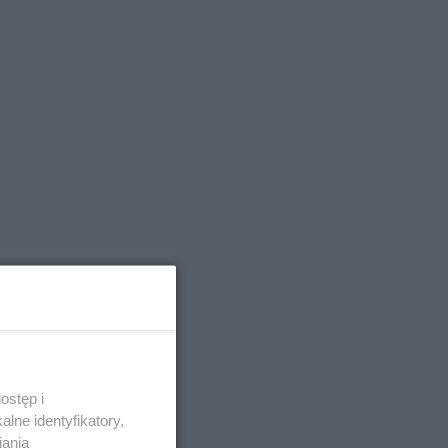
ostęp i
lne identyfikatory,
iania