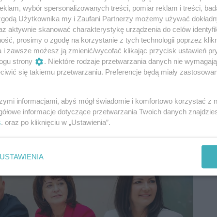
klam, wybór spersonalizowanych treści, pomiar reklam i treści, bad
 zgodą Użytkownika my i Zaufani Partnerzy możemy używać dokład
az aktywnie skanować charakterystykę urządzenia do celów identyfi
ść, prosimy o zgodę na korzystanie z tych technologii poprzez klikn
a i zawsze możesz ją zmienić/wycofać klikając przycisk ustawień pr
ogu strony
. Niektóre rodzaje przetwarzania danych nie wymagaj
iwić się takiemu przetwarzaniu. Preferencje będą miały zastosowania
szymi informacjami, abyś mógł świadomie i komfortowo korzystać z
gółowe informacje dotyczące przetwarzania Twoich danych znajdzi
s
. oraz po kliknięciu w „Ustawienia”.
USTAWIENIA