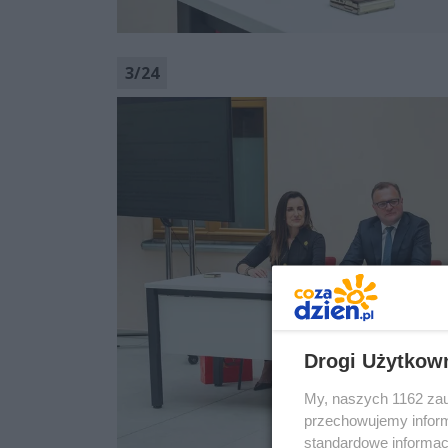
3
/
24
Drogi Użytkow
My, naszych 1162 zau
przechowujemy informa
standardowe informac