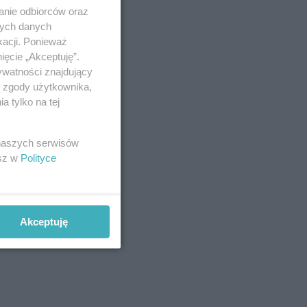
anie odbiorców oraz
nych danych
kacji. Ponieważ
ięcie „Akceptuję”.
ywatności znajdujący
ą zgody użytkownika,
 tylko na tej
 naszych serwisów
esz w
Polityce
Akceptuję