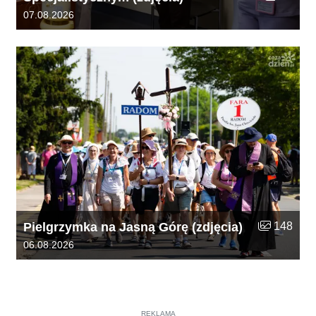
Data dodania galerii:
07.08.2026
Liczba zdjęć
Pielgrzymka na Jasną Górę (zdjęcia)
148
Data dodania galerii:
06.08.2026
REKLAMA