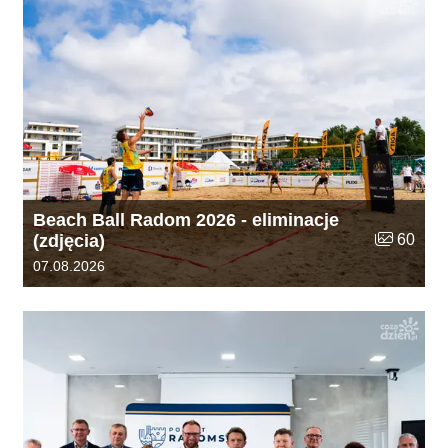
Beach Ball Radom 2026 - eliminacje
Liczba zdj
(zdjęcia)
60
Data dodania galerii:
07.08.2026