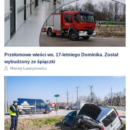
Przełomowe wieści ws. 17-letniego Dominika. Został
wybudzony ze śpiączki
Autor artykułu:
Maciej Ławrynowicz