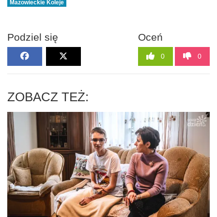
Mazowieckie Koleje
Podziel się
Oceń
0
0
ZOBACZ TEŻ: