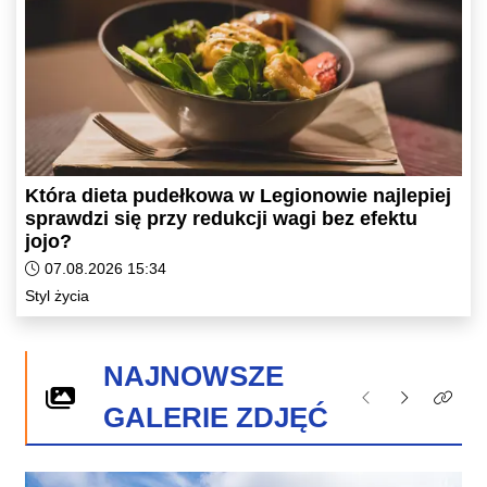
Która dieta pudełkowa w Legionowie najlepiej
sprawdzi się przy redukcji wagi bez efektu
jojo?
Data dodania artykułu:
07.08.2026 15:34
Kategorie artykułu:
Styl życia
NAJNOWSZE
Poprzednie
Następne
Kliknij 
GALERIE ZDJĘĆ