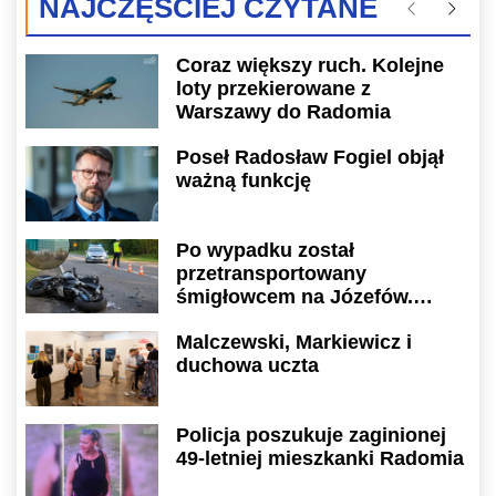
NAJCZĘŚCIEJ CZYTANE
Poprzednie
Następ
Coraz większy ruch. Kolejne
loty przekierowane z
Warszawy do Radomia
Poseł Radosław Fogiel objął
ważną funkcję
Po wypadku został
przetransportowany
śmigłowcem na Józefów.
Historia mrozi krew w żyłach
Malczewski, Markiewicz i
duchowa uczta
Policja poszukuje zaginionej
49-letniej mieszkanki Radomia