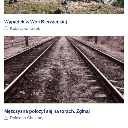
Wypadek w Woli Bierwieckiej
Autor artykułu:
Katarzyna Kurek
Mężczyzna położył się na torach. Zginął
Autor artykułu:
Roksana Chalabry