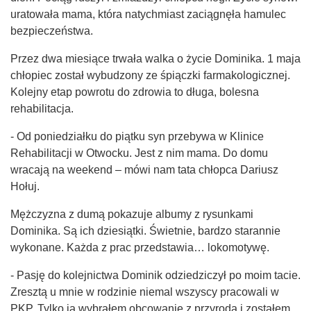
uratowała mama, która natychmiast zaciągnęła hamulec
bezpieczeństwa.
Przez dwa miesiące trwała walka o życie Dominika. 1 maja
chłopiec został wybudzony ze śpiączki farmakologicznej.
Kolejny etap powrotu do zdrowia to długa, bolesna
rehabilitacja.
- Od poniedziałku do piątku syn przebywa w Klinice
Rehabilitacji w Otwocku. Jest z nim mama. Do domu
wracają na weekend – mówi nam tata chłopca Dariusz
Hołuj.
Mężczyzna z dumą pokazuje albumy z rysunkami
Dominika. Są ich dziesiątki. Świetnie, bardzo starannie
wykonane. Każda z prac przedstawia… lokomotywę.
- Pasję do kolejnictwa Dominik odziedziczył po moim tacie.
Zresztą u mnie w rodzinie niemal wszyscy pracowali w
PKP. Tylko ja wybrałem obcowanie z przyrodą i zostałem