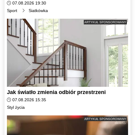
Data dodania artykułu:
07.08.2026 19:30
Kategorie artykułu:
Sport
Siatkówka
ARTYKUŁ SPONSOROWANY
Jak światło zmienia odbiór przestrzeni
Data dodania artykułu:
07.08.2026 15:35
Kategorie artykułu:
Styl życia
ARTYKUŁ SPONSOROWANY