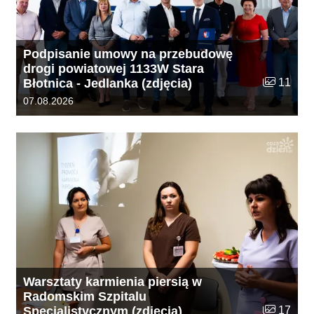
Podpisanie umowy na przebudowę
drogi powiatowej 1133W Stara
Liczba zdj
Błotnica - Jedlanka (zdjęcia)
11
Data dodania galerii:
07.08.2026
Warsztaty karmienia piersią w
Radomskim Szpitalu
Liczba zdj
Specjalistycznym (zdjęcia)
17