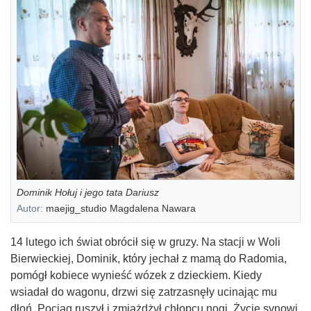
Dominik Hołuj i jego tata Dariusz
Autor:
maejig_studio Magdalena Nawara
14 lutego ich świat obrócił się w gruzy. Na stacji w Woli
Bierwieckiej, Dominik, który jechał z mamą do Radomia,
pomógł kobiece wynieść wózek z dzieckiem. Kiedy
wsiadał do wagonu, drzwi się zatrzasnęły ucinając mu
dłoń. Pociąg ruszył i zmiażdżył chłopcu nogi. Życie synowi