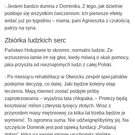
- Jestem bardzo dumna z Dominika. Z tego, jak dzielnie
poddaje się wszystkim ćwiczeniom. Ich pierwsze efekty
widać już po tygodniu – mama, pani Agnieszka z czułością
patrzy na syna.
Zbiórka ludzkich serc
Państwo Hołujowie to skromni, normalni ludzie. Ze
wzruszenia łamie im się głos, kiedy mówią o skali pomocy,
jaka przyszła od nieznajomych ludzi z całej Polski.
- Po miesiącu rehabilitacji w Otwocku zespół specjalistów
podejmie decyzję, co dalej. Jaki będzie kolejny etap
leczenia. Mają również zostać podjęte próby
zaprotezowania – wyjaśnia tata chłopaka. – Protezy będą
kosztować milion czterysta tysięcy złotych. Wraz z
przyrostem masy mięśniowej za kilka lat trzeba będzie je
wymienić. To ogromna suma. Nie udźwignęlibyśmy jej. Na
szczęście Dominik jest pod opieką fundacji „Podaruj
dobro”, która na swojej stronie uruchomiła zbiórkę