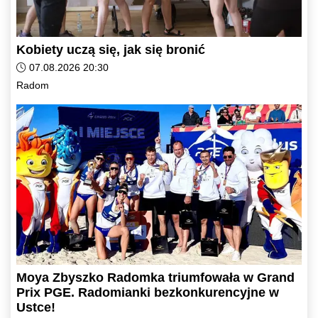
Kobiety uczą się, jak się bronić
Data dodania artykułu:
07.08.2026 20:30
Kategorie artykułu:
Radom
Moya Zbyszko Radomka triumfowała w Grand
Prix PGE. Radomianki bezkonkurencyjne w
Ustce!