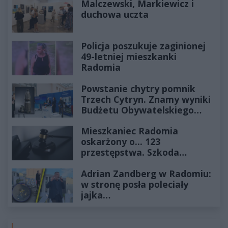
Malczewski, Markiewicz i
duchowa uczta
Policja poszukuje zaginionej
49-letniej mieszkanki
Radomia
Powstanie chytry pomnik
Trzech Cytryn. Znamy wyniki
Budżetu Obywatelskiego
2027
Mieszkaniec Radomia
oskarżony o... 123
przestępstwa. Szkoda
wyceniona na ponad milion
Adrian Zandberg w Radomiu:
złotych
w stronę posła poleciały
jajka…