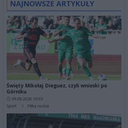
NAJNOWSZE ARTYKUŁY
Święty Mikołaj Dieguez, czyli wnioski po
Górniku
Data dodania artykułu:
09.08.2026 10:03
Kategorie artykułu:
Sport
Piłka nożna