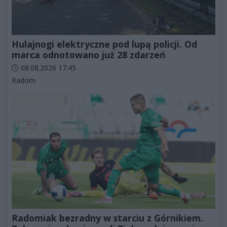
Hulajnogi elektryczne pod lupą policji. Od
marca odnotowano już 28 zdarzeń
Data dodania artykułu:
08.08.2026 17:45
Kategorie artykułu:
Radom
Radomiak bezradny w starciu z Górnikiem.