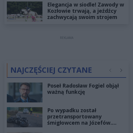
Elegancja w siodle! Zawody w
Kozłowie trwają, a jeźdźcy
zachwycają swoim strojem
REKLAMA
NAJCZĘŚCIEJ CZYTANE
Poprzednie
Następ
Poseł Radosław Fogiel objął
ważną funkcję
Po wypadku został
przetransportowany
śmigłowcem na Józefów.
Historia mrozi krew w żyłach