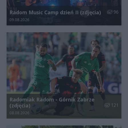
Liczba zdj
Radom Music Camp dzień II (zdjęcia)
96
Data dodania galerii:
09.08.2026
Radomiak Radom - Górnik Zabrze
Liczba zdjęć
(zdjęcia)
121
Data dodania galerii:
08.08.2026