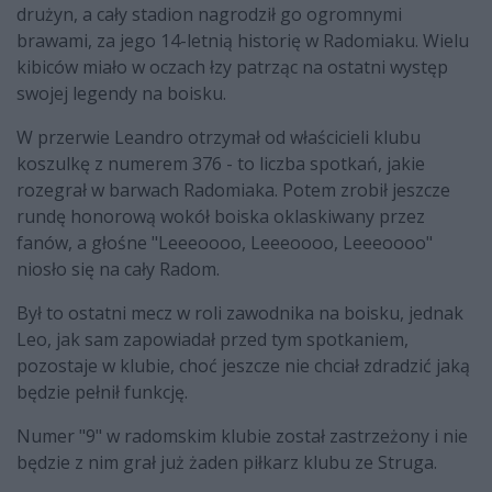
drużyn, a cały stadion nagrodził go ogromnymi
brawami, za jego 14-letnią historię w Radomiaku. Wielu
kibiców miało w oczach łzy patrząc na ostatni występ
swojej legendy na boisku.
W przerwie Leandro otrzymał od właścicieli klubu
koszulkę z numerem 376 - to liczba spotkań, jakie
rozegrał w barwach Radomiaka. Potem zrobił jeszcze
rundę honorową wokół boiska oklaskiwany przez
fanów, a głośne "Leeeoooo, Leeeoooo, Leeeoooo"
niosło się na cały Radom.
Był to ostatni mecz w roli zawodnika na boisku, jednak
Leo, jak sam zapowiadał przed tym spotkaniem,
pozostaje w klubie, choć jeszcze nie chciał zdradzić jaką
będzie pełnił funkcję.
Numer "9" w radomskim klubie został zastrzeżony i nie
będzie z nim grał już żaden piłkarz klubu ze Struga.