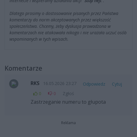
Internecie i wspieramy działania akcji
"Stop hejt"
.
Dlatego prosimy o dostosowanie pisanych przez Państwa
komentarzy do norm akceptowanych przez większość
społeczeństwa. Chcemy, żeby dyskusja prowadzona w
komentarzach nie atakowała nikogo i nie urażała uczuć osób
wspominanych w tych wpisach.
Komentarze
RKS
16.05.2026 23:27
Odpowiedz
Cytuj
0
0
Zgłoś
Zastrzeganie numeru to głupota
Reklama