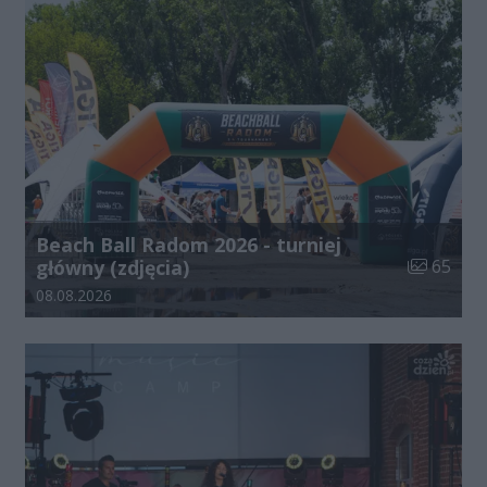
Beach Ball Radom 2026 - turniej
Liczba zdj
główny (zdjęcia)
65
Data dodania galerii:
08.08.2026