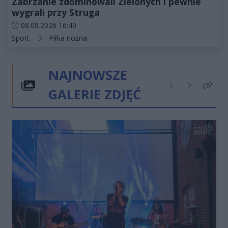
Zabrzanie zdominowali Zielonych i pewnie
wygrali przy Struga
Data dodania artykułu:
08.08.2026 16:40
Kategorie artykułu:
Sport
Piłka nożna
NAJNOWSZE
GALERIE ZDJĘĆ
Poprzednie
Następne
Kliknij