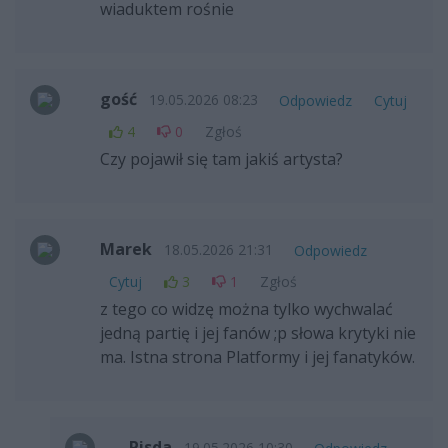
wiaduktem rośnie
gość
19.05.2026 08:23
Odpowiedz
Cytuj
4
0
Zgłoś
Czy pojawił się tam jakiś artysta?
Marek
18.05.2026 21:31
Odpowiedz
Cytuj
3
1
Zgłoś
z tego co widzę można tylko wychwalać
jedną partię i jej fanów ;p słowa krytyki nie
ma. Istna strona Platformy i jej fanatyków.
Pisda
19.05.2026 10:30