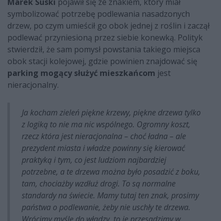
Marek Suski
pojawił się ze znakiem, który miał
symbolizować potrzebę podlewania nasadzonych
drzew, po czym umieścił go obok jednej z roślin i zaczął
podlewać przyniesioną przez siebie konewką. Polityk
stwierdził, że sam pomysł powstania takiego miejsca
obok stacji kolejowej, gdzie powinien znajdować się
parking mogący służyć mieszkańcom
jest
nieracjonalny.
Ja kocham zieleń piękne krzewy, piękne drzewa tylko
z logiką to nie ma nic wspólnego. Ogromny koszt,
rzecz która jest nieracjonalna – choć ładna – ale
prezydent miasta i władze powinny się kierować
praktyką i tym, co jest ludziom najbardziej
potrzebne, a te drzewa można było posadzić z boku,
tam, chociażby wzdłuż drogi. To są normalne
standardy na świecie. Mamy tutaj ten znak, prosimy
państwa o podlewanie, żeby nie uschły te drzewa.
Wrócimy myślę do władzy, to je przesadzimy w