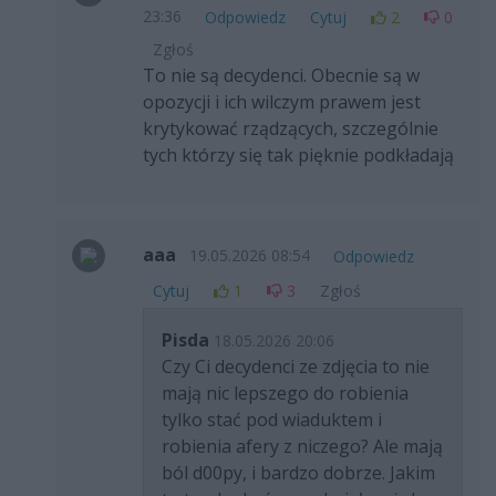
23:36
Odpowiedz
Cytuj
2
0
Zgłoś
To nie są decydenci. Obecnie są w
opozycji i ich wilczym prawem jest
krytykować rządzących, szczególnie
tych którzy się tak pięknie podkładają
aaa
19.05.2026 08:54
Odpowiedz
Cytuj
1
3
Zgłoś
Pisda
18.05.2026 20:06
Czy Ci decydenci ze zdjęcia to nie
mają nic lepszego do robienia
tylko stać pod wiaduktem i
robienia afery z niczego? Ale mają
ból d00py, i bardzo dobrze. Jakim