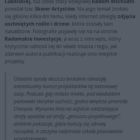
Lubelskiej
, tuż obok stacji kolejowej
Radom Wschodni
powstał tzw.
Skwer Artystów
. Na jego temat zrobiło
się głośno kilka dni temu, kiedy internet obiegły
zdjęcia
uschniętych roślin i drzew
, które zostały tam
nasadzone. Fotografie pojawiły się na na stronie
Radomskie Inwestycje
, a wraz z nimi wpis, który
krytycznie odnosił się do władz miasta i tego, jak
zdaniem autora publikacji realizuje ono miejskie
projekty.
Ostatnie opady deszczu brutalnie obnażyły
intelektualny kunszt projektantów tej betonowej
oazy. Podczas gdy miasto mokło, pod wiaduktem
panowała sterylna suchość, godna wnętrza piramidy
Cheopsa. Wyraźna linia na asfalcie oddzielająca
strefę opadów od strefy „geniuszu projektowego”,
dobitnie pokazuje, gdzie kończy się zdrowy
rozsądek, a zaczyna radomska szkoła planowania
przestrzennego