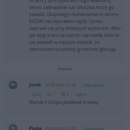
Strach z tymi pylonami tego wiaduktu,
skoro zadrapanie lub stłuczka może go
zawalić. Głupszego tłumaczenia ze strony
MZDiK nie słyszałem nigdy. Spoko
naprawi się przy kolejnych wyborach. Albo
jak wygra ten zarząd to naprawdę dobrze
się ustawili w naszym mieście, że
zastraszeni urzędnicy grzecznie głosują.
Reklama
Jurek
18.05.2026 20:46
Odpowiedz
Cytuj
7
2
Zgłoś
Wariat z Grójca podlewa krzewy
Pisda
18.05.2026 20:06
Odpowiedz