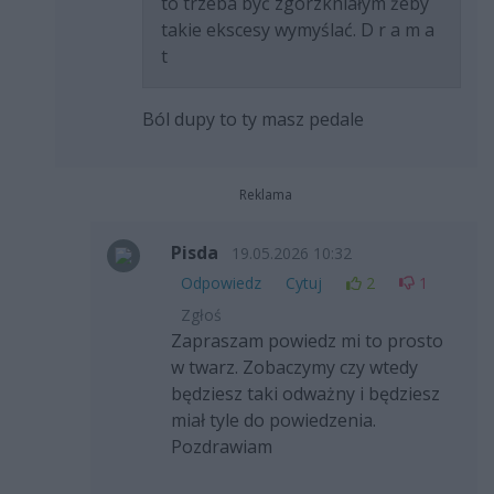
to trzeba być zgorzkniałym żeby
takie ekscesy wymyślać. D r a m a
t
Ból dupy to ty masz pedale
Reklama
Pisda
19.05.2026 10:32
Odpowiedz
Cytuj
2
1
Zgłoś
Zapraszam powiedz mi to prosto
w twarz. Zobaczymy czy wtedy
będziesz taki odważny i będziesz
miał tyle do powiedzenia.
Pozdrawiam