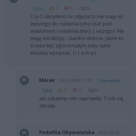
Cytuj
3
5
Zgłoś
Czy Ci decydenci ze zdjęcia to nie mają nic
lepszego do robienia tylko stać pod
wiaduktem i robienia afery z niczego? Ale
mają ból d00py, i bardzo dobrze. Jakim to
trzeba być zgorzkniałym żeby takie
ekscesy wymyślać. D r a m a t
Marek
18.05.2026 21:30
Odpowiedz
Cytuj
0
2
Zgłoś
ale zabawny nikt naprawdę. Trole się
zleciały.
Pedofilia Obywatelska
18.05.2026