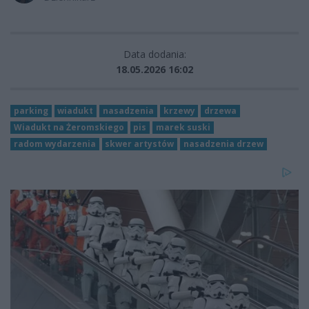
Data dodania:
18.05.2026 16:02
parking
wiadukt
nasadzenia
krzewy
drzewa
Wiadukt na Żeromskiego
pis
marek suski
radom wydarzenia
skwer artystów
nasadzenia drzew