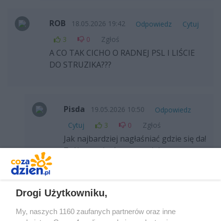
ROB
18.05.2026 19:42
Odpowiedz
Cytuj
3
0
Zgłoś
A CO TAK CICHO O RADNEJ PSL I LIŚCIE
DO STRUZIKA???
Pisda
19.05.2026 10:50
Odpowiedz
Cytuj
3
0
Zgłoś
Jak najbardziej nagłaśniać gdzie się da!
Zróbmy w końcu porządek z tym
kolesiostwem dla dobra narodu i nas
wszystkich nie bacząc po której
stronie się jest bo nigdy w tym kraju
Drogi Użytkowniku,
nie będzie dobrze. Trzeba to tępić i
urywać przy samych jajach.
My, naszych 1160 zaufanych partnerów oraz inne