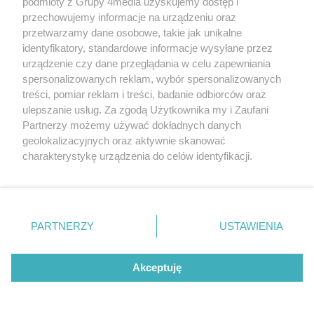
podmioty z Grupy 4media uzyskujemy dostęp i
przechowujemy informacje na urządzeniu oraz
przetwarzamy dane osobowe, takie jak unikalne
.
18.05.2026 19:39
Odpowiedz
Cytuj
identyfikatory, standardowe informacje wysyłane przez
urządzenie czy dane przeglądania w celu zapewniania
4
2
Zgłoś
spersonalizowanych reklam, wybór spersonalizowanych
Ludzie z partii która stawiała
treści, pomiar reklam i treści, badanie odbiorców oraz
biodegradowalne ławeczki z dykty za 100
ulepszanie usług. Za zgodą Użytkownika my i Zaufani
000 powinni byc nieco bardziej
Partnerzy możemy używać dokładnych danych
wstrzemięźliwi w komentowaniu działania
geolokalizacyjnych oraz aktywnie skanować
innych. Bezczelność, zwłaszcza suskiego
charakterystykę urządzenia do celów identyfikacji.
Ponieważ cenimy Twoją prywatność, prosimy o zgodę na
wybiła po raz kolejny poza jakąkolwiek
korzystanie z tych technologii poprzez kliknięcie
skalę. Cały piss.
„Akceptuję”. Zgoda jest dobrowolna i zawsze możesz ją
zmienić/wycofać klikając przycisk ustawień prywatności
PARTNERZY
USTAWIENIA
znajdujący się w lewym dolnym rogu strony
. Niektóre
rodzaje przetwarzania danych nie wymagają zgody
Marek
18.05.2026 21:30
Odpowiedz
użytkownika, ale masz prawo sprzeciwić się takiemu
Akceptuję
Cytuj
1
0
Zgłoś
przetwarzaniu. Preferencje będą miały zastosowania tylko
raczej pokazujesz twoją nienawiść. I
na tej witrynie.
mają rację.